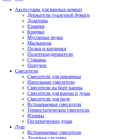
Аксессуары для ванных комнат
Держатели туалетной бумаги
Дозаторы
Ершики
Крючки
Мусорные ведра
Мыльницы
Полки и корзинки
Полотенцедержатели
Стаканы
Поручни
Смесители
Смесители для раковины
Напольные смесители
Смесители на борт ванны
Смесители для ванны и душа
Смесители для биде
Встраиваемые смесители
Термостатические смесители
Изливы
Гигиенические души
Душ
Встраиваемые смесители
Душевые системы