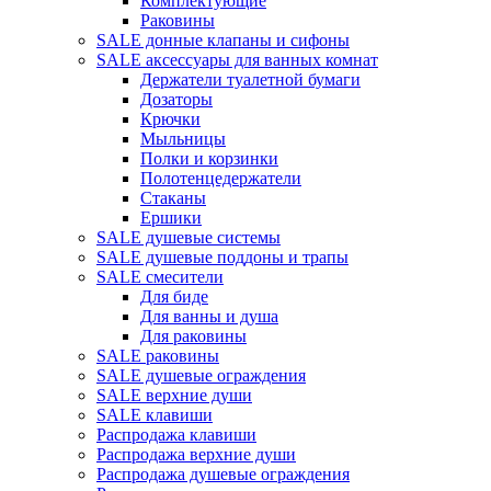
Комплектующие
Раковины
SALE донные клапаны и сифоны
SALE аксессуары для ванных комнат
Держатели туалетной бумаги
Дозаторы
Крючки
Мыльницы
Полки и корзинки
Полотенцедержатели
Стаканы
Ершики
SALE душевые системы
SALE душевые поддоны и трапы
SALE смесители
Для биде
Для ванны и душа
Для раковины
SALE раковины
SALE душевые ограждения
SALE верхние души
SALE клавиши
Распродажа клавиши
Распродажа верхние души
Распродажа душевые ограждения