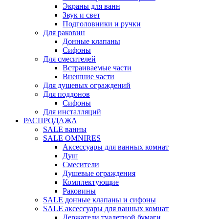
Экраны для ванн
Звук и свет
Подголовники и ручки
Для раковин
Донные клапаны
Сифоны
Для смесителей
Встраиваемые части
Внешние части
Для душевых ограждений
Для поддонов
Сифоны
Для инсталляций
РАСПРОДАЖА
SALE ванны
SALE OMNIRES
Аксессуары для ванных комнат
Душ
Смесители
Душевые ограждения
Комплектующие
Раковины
SALE донные клапаны и сифоны
SALE аксессуары для ванных комнат
Держатели туалетной бумаги