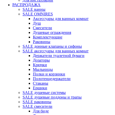
Для инсталляций
РАСПРОДАЖА
SALE ванны
SALE OMNIRES
Аксессуары для ванных комнат
Душ
Смесители
Душевые ограждения
Комплектующие
Раковины
SALE донные клапаны и сифоны
SALE аксессуары для ванных комнат
Держатели туалетной бумаги
Дозаторы
Крючки
Мыльницы
Полки и корзинки
Полотенцедержатели
Стаканы
Ершики
SALE душевые системы
SALE душевые поддоны и трапы
SALE раковины
SALE смесители
Для биде