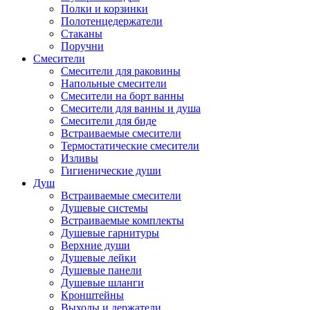
Полки и корзинки
Полотенцедержатели
Стаканы
Поручни
Смесители
Смесители для раковины
Напольные смесители
Смесители на борт ванны
Смесители для ванны и душа
Смесители для биде
Встраиваемые смесители
Термостатические смесители
Изливы
Гигиенические души
Душ
Встраиваемые смесители
Душевые системы
Встраиваемые комплекты
Душевые гарнитуры
Верхние души
Душевые лейки
Душевые панели
Душевые шланги
Кронштейны
Выходы и держатели