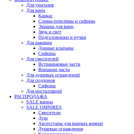
Для унитазов
Для ванн
Каркас
Сливы-переливы и сифоны
Экраны для ванн
Звук и свет
Подголовники и ручки
Для раковин
Донные клапаны
Сифоны
Для смесителей
Встраиваемые части
Внешние части
Для душевых ограждений
Для поддонов
Сифоны
Для инсталляций
РАСПРОДАЖА
SALE ванны
SALE OMNIRES
Смесители
Душ
Аксессуары для ванных комнат
Душевые ограждения