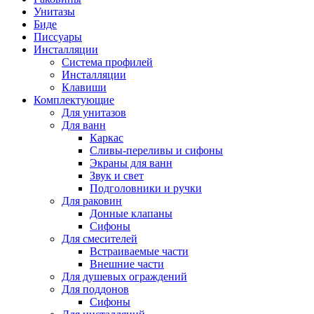
Унитазы
Биде
Писсуары
Инсталляции
Система профилей
Инсталляции
Клавиши
Комплектующие
Для унитазов
Для ванн
Каркас
Сливы-переливы и сифоны
Экраны для ванн
Звук и свет
Подголовники и ручки
Для раковин
Донные клапаны
Сифоны
Для смесителей
Встраиваемые части
Внешние части
Для душевых ограждений
Для поддонов
Сифоны