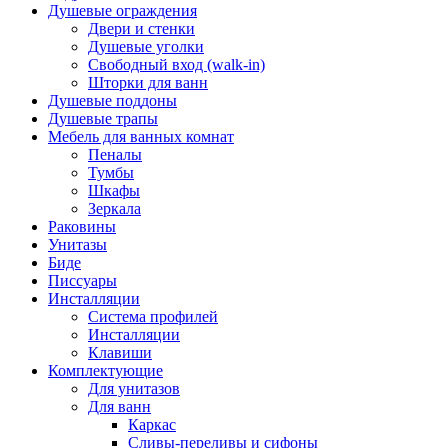
Душевые ограждения
Двери и стенки
Душевые уголки
Свободный вход (walk-in)
Шторки для ванн
Душевые поддоны
Душевые трапы
Мебель для ванных комнат
Пеналы
Тумбы
Шкафы
Зеркала
Раковины
Унитазы
Биде
Писсуары
Инсталляции
Система профилей
Инсталляции
Клавиши
Комплектующие
Для унитазов
Для ванн
Каркас
Сливы-переливы и сифоны