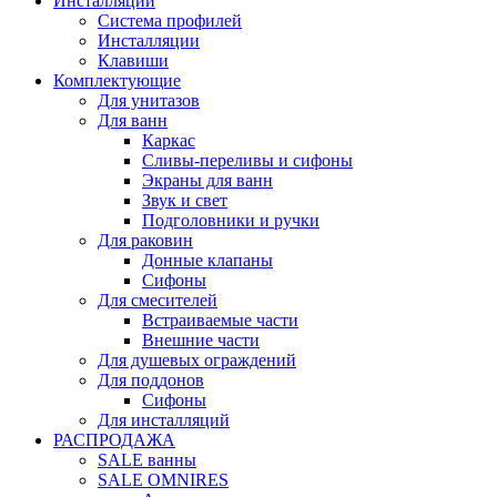
Инсталляции
Система профилей
Инсталляции
Клавиши
Комплектующие
Для унитазов
Для ванн
Каркас
Сливы-переливы и сифоны
Экраны для ванн
Звук и свет
Подголовники и ручки
Для раковин
Донные клапаны
Сифоны
Для смесителей
Встраиваемые части
Внешние части
Для душевых ограждений
Для поддонов
Сифоны
Для инсталляций
РАСПРОДАЖА
SALE ванны
SALE OMNIRES