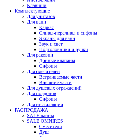
Клавиши
Комплектующие
Для унитазов
Для ванн
Каркас
Сливы-переливы и сифоны
Экраны для ванн
Звук и свет
Подголовники и ручки
Для раковин
Донные клапаны
Сифоны
Для смесителей
Встраиваемые части
Внешние части
Для душевых ограждений
Для поддонов
Сифоны
Для инсталляций
РАСПРОДАЖА
SALE ванны
SALE OMNIRES
Смесители
Душ