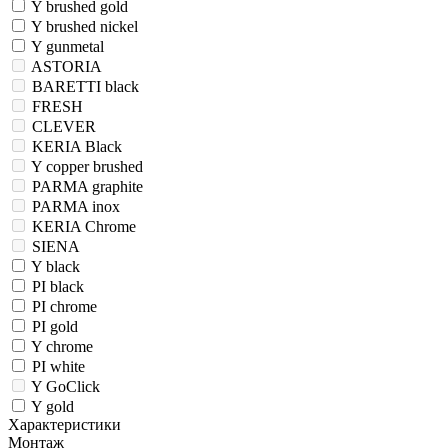
Y brushed gold
Y brushed nickel
Y gunmetal
ASTORIA
BARETTI black
FRESH
CLEVER
KERIA Black
Y copper brushed
PARMA graphite
PARMA inox
KERIA Chrome
SIENA
Y black
PI black
PI chrome
PI gold
Y chrome
PI white
Y GoClick
Y gold
Характеристики
Монтаж