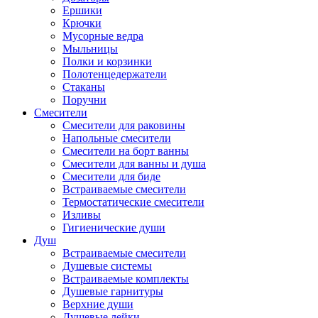
Ершики
Крючки
Мусорные ведра
Мыльницы
Полки и корзинки
Полотенцедержатели
Стаканы
Поручни
Смесители
Смесители для раковины
Напольные смесители
Смесители на борт ванны
Смесители для ванны и душа
Смесители для биде
Встраиваемые смесители
Термостатические смесители
Изливы
Гигиенические души
Душ
Встраиваемые смесители
Душевые системы
Встраиваемые комплекты
Душевые гарнитуры
Верхние души
Душевые лейки