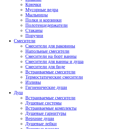
Крючки
Мусорные ведра
Мыльницы
Полки и корзинки
Полотенцедержатели
Стаканы
Поручни
Смесители
Смесители для раковины
Напольные смесители
Смесители на борт ванны
Смесители для ванны и душа
Смесители для биде
Встраиваемые смесители
Термостатические смесители
Изливы
Гигиенические души
Душ
Встраиваемые смесители
Душевые системы
Встраиваемые комплекты
Душевые гарнитуры
Верхние души
Душевые лейки
Душевые панели