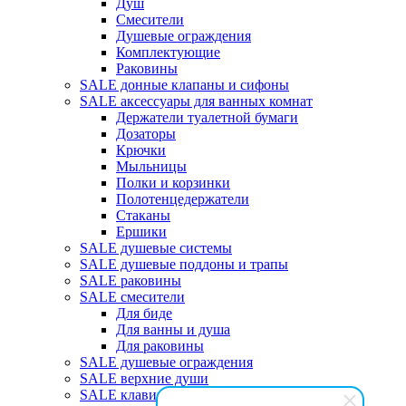
Душ
Смесители
Душевые ограждения
Комплектующие
Раковины
SALE донные клапаны и сифоны
SALE аксессуары для ванных комнат
Держатели туалетной бумаги
Дозаторы
Крючки
Мыльницы
Полки и корзинки
Полотенцедержатели
Стаканы
Ершики
SALE душевые системы
SALE душевые поддоны и трапы
SALE раковины
SALE смесители
Для биде
Для ванны и душа
Для раковины
SALE душевые ограждения
SALE верхние души
SALE клавиши