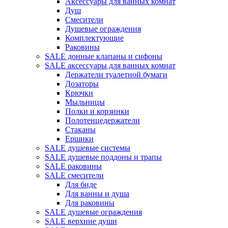
Аксессуары для ванных комнат
Душ
Смесители
Душевые ограждения
Комплектующие
Раковины
SALE донные клапаны и сифоны
SALE аксессуары для ванных комнат
Держатели туалетной бумаги
Дозаторы
Крючки
Мыльницы
Полки и корзинки
Полотенцедержатели
Стаканы
Ершики
SALE душевые системы
SALE душевые поддоны и трапы
SALE раковины
SALE смесители
Для биде
Для ванны и душа
Для раковины
SALE душевые ограждения
SALE верхние души