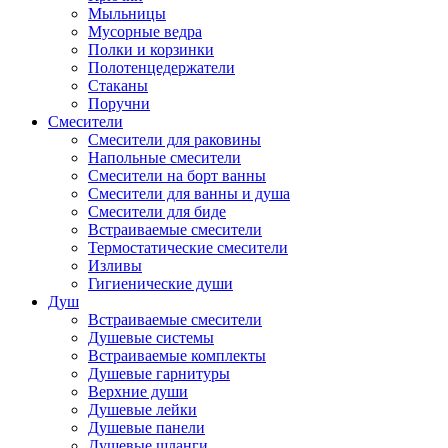
Мыльницы
Мусорные ведра
Полки и корзинки
Полотенцедержатели
Стаканы
Поручни
Смесители
Смесители для раковины
Напольные смесители
Смесители на борт ванны
Смесители для ванны и душа
Смесители для биде
Встраиваемые смесители
Термостатические смесители
Изливы
Гигиенические души
Душ
Встраиваемые смесители
Душевые системы
Встраиваемые комплекты
Душевые гарнитуры
Верхние души
Душевые лейки
Душевые панели
Душевые шланги