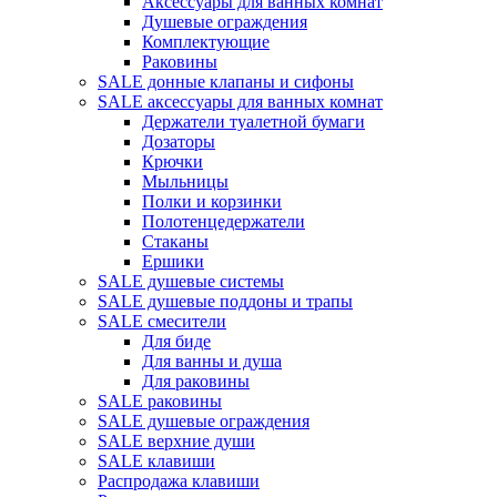
Аксессуары для ванных комнат
Душевые ограждения
Комплектующие
Раковины
SALE донные клапаны и сифоны
SALE аксессуары для ванных комнат
Держатели туалетной бумаги
Дозаторы
Крючки
Мыльницы
Полки и корзинки
Полотенцедержатели
Стаканы
Ершики
SALE душевые системы
SALE душевые поддоны и трапы
SALE смесители
Для биде
Для ванны и душа
Для раковины
SALE раковины
SALE душевые ограждения
SALE верхние души
SALE клавиши
Распродажа клавиши