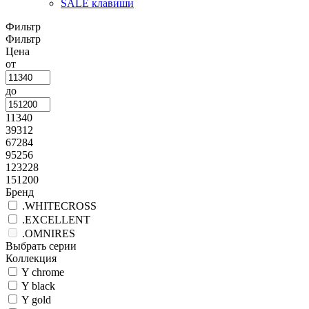
SALE клавиши
Фильтр
Фильтр
Цена
от
до
11340
39312
67284
95256
123228
151200
Бренд
.WHITECROSS
.EXCELLENT
.OMNIRES
Выбрать серии
Коллекция
Y chrome
Y black
Y gold