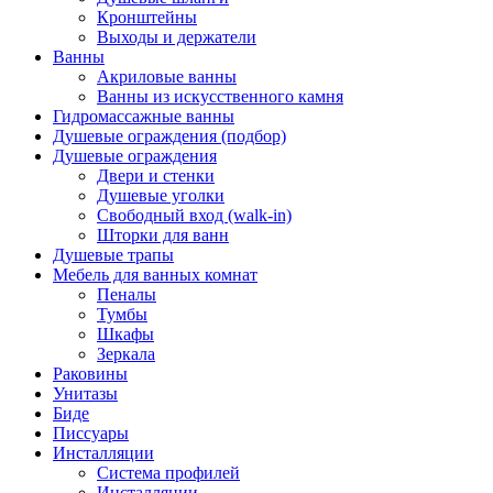
Кронштейны
Выходы и держатели
Ванны
Акриловые ванны
Ванны из искусственного камня
Гидромассажные ванны
Душевые ограждения (подбор)
Душевые ограждения
Двери и стенки
Душевые уголки
Свободный вход (walk-in)
Шторки для ванн
Душевые трапы
Мебель для ванных комнат
Пеналы
Тумбы
Шкафы
Зеркала
Раковины
Унитазы
Биде
Писсуары
Инсталляции
Система профилей
Инсталляции