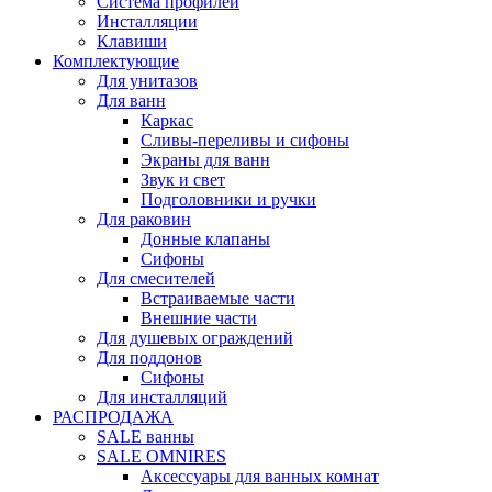
Система профилей
Инсталляции
Клавиши
Комплектующие
Для унитазов
Для ванн
Каркас
Сливы-переливы и сифоны
Экраны для ванн
Звук и свет
Подголовники и ручки
Для раковин
Донные клапаны
Сифоны
Для смесителей
Встраиваемые части
Внешние части
Для душевых ограждений
Для поддонов
Сифоны
Для инсталляций
РАСПРОДАЖА
SALE ванны
SALE OMNIRES
Аксессуары для ванных комнат