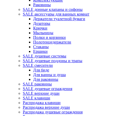
Комплектующие
Раковины
SALE донные клапаны и сифоны
SALE аксессуары для ванных комнат
Держатели туалетной бумаги
Дозаторы
Крючки
Мыльницы
Полки и корзинки
Полотенцедержатели
Стаканы
Ершики
SALE душевые системы
SALE душевые поддоны и трапы
SALE смесители
Для биде
Для ванны и душа
Для раковины
SALE раковины
SALE душевые ограждения
SALE верхние души
SALE клавиши
Распродажа клавиши
Распродажа верхние души
Распродажа душевые ограждения