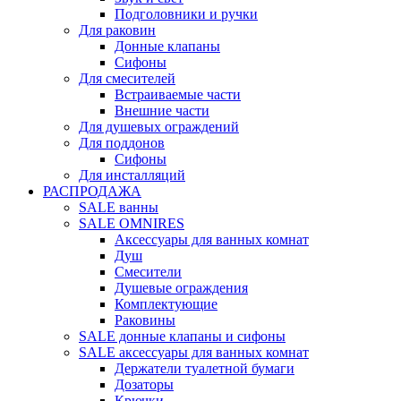
Подголовники и ручки
Для раковин
Донные клапаны
Сифоны
Для смесителей
Встраиваемые части
Внешние части
Для душевых ограждений
Для поддонов
Сифоны
Для инсталляций
РАСПРОДАЖА
SALE ванны
SALE OMNIRES
Аксессуары для ванных комнат
Душ
Смесители
Душевые ограждения
Комплектующие
Раковины
SALE донные клапаны и сифоны
SALE аксессуары для ванных комнат
Держатели туалетной бумаги
Дозаторы
Крючки