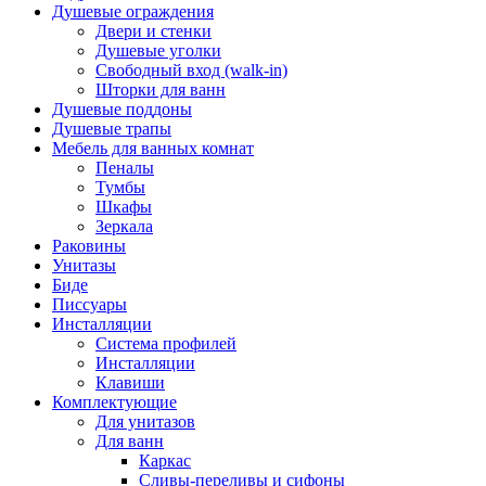
Душевые ограждения
Двери и стенки
Душевые уголки
Свободный вход (walk-in)
Шторки для ванн
Душевые поддоны
Душевые трапы
Мебель для ванных комнат
Пеналы
Тумбы
Шкафы
Зеркала
Раковины
Унитазы
Биде
Писсуары
Инсталляции
Система профилей
Инсталляции
Клавиши
Комплектующие
Для унитазов
Для ванн
Каркас
Сливы-переливы и сифоны