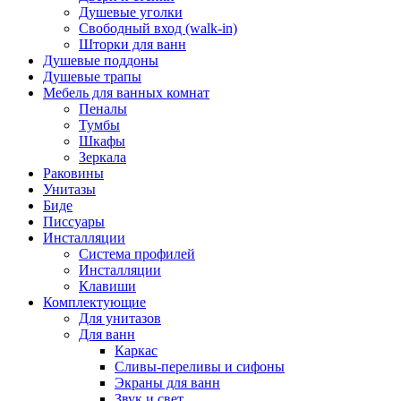
Душевые уголки
Свободный вход (walk-in)
Шторки для ванн
Душевые поддоны
Душевые трапы
Мебель для ванных комнат
Пеналы
Тумбы
Шкафы
Зеркала
Раковины
Унитазы
Биде
Писсуары
Инсталляции
Система профилей
Инсталляции
Клавиши
Комплектующие
Для унитазов
Для ванн
Каркас
Сливы-переливы и сифоны
Экраны для ванн
Звук и свет