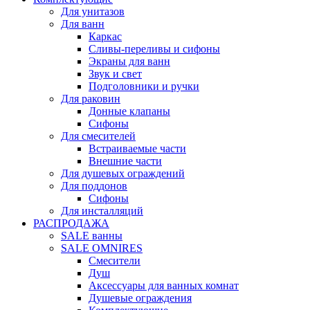
Для унитазов
Для ванн
Каркас
Сливы-переливы и сифоны
Экраны для ванн
Звук и свет
Подголовники и ручки
Для раковин
Донные клапаны
Сифоны
Для смесителей
Встраиваемые части
Внешние части
Для душевых ограждений
Для поддонов
Сифоны
Для инсталляций
РАСПРОДАЖА
SALE ванны
SALE OMNIRES
Смесители
Душ
Аксессуары для ванных комнат
Душевые ограждения