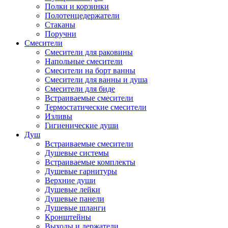
Полки и корзинки
Полотенцедержатели
Стаканы
Поручни
Смесители
Смесители для раковины
Напольные смесители
Смесители на борт ванны
Смесители для ванны и душа
Смесители для биде
Встраиваемые смесители
Термостатические смесители
Изливы
Гигиенические души
Душ
Встраиваемые смесители
Душевые системы
Встраиваемые комплекты
Душевые гарнитуры
Верхние души
Душевые лейки
Душевые панели
Душевые шланги
Кронштейны
Выходы и держатели