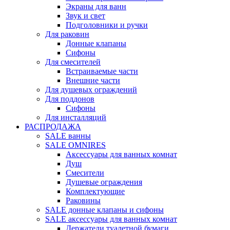
Экраны для ванн
Звук и свет
Подголовники и ручки
Для раковин
Донные клапаны
Сифоны
Для смесителей
Встраиваемые части
Внешние части
Для душевых ограждений
Для поддонов
Сифоны
Для инсталляций
РАСПРОДАЖА
SALE ванны
SALE OMNIRES
Аксессуары для ванных комнат
Душ
Смесители
Душевые ограждения
Комплектующие
Раковины
SALE донные клапаны и сифоны
SALE аксессуары для ванных комнат
Держатели туалетной бумаги