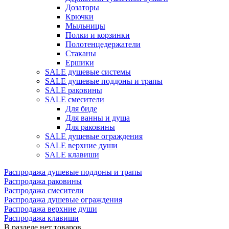
Дозаторы
Крючки
Мыльницы
Полки и корзинки
Полотенцедержатели
Стаканы
Ершики
SALE душевые системы
SALE душевые поддоны и трапы
SALE раковины
SALE смесители
Для биде
Для ванны и душа
Для раковины
SALE душевые ограждения
SALE верхние души
SALE клавиши
Распродажа душевые поддоны и трапы
Распродажа раковины
Распродажа смесители
Распродажа душевые ограждения
Распродажа верхние души
Распродажа клавиши
В разделе нет товаров