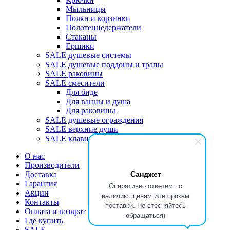
Мыльницы
Полки и корзинки
Полотенцедержатели
Стаканы
Ершики
SALE душевые системы
SALE душевые поддоны и трапы
SALE раковины
SALE смесители
Для биде
Для ванны и душа
Для раковины
SALE душевые ограждения
SALE верхние души
SALE клавиши
О нас
Производители
Санджет
Доставка
Гарантия
Оперативно ответим по
Акции
наличию, ценам или срокам
Контакты
поставки. Не стесняйтесь
Оплата и возврат
обращаться)
Где купить
SALE