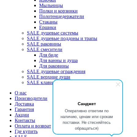
Мыльницы
Полки и корзинки
Полотенцедержатели
Стаканы
Ершики
SALE душевые системы
SALE душевые поддоны и трапы
SALE раковины
SALE смесители
Для биде
Для ванны и душа
Для раковины
SALE душевые ограждения
SALE верхние души
SALE клавиши
О нас
Производители
Санджет
Доставка
Гарантия
Оперативно ответим по
Акции
наличию, ценам или срокам
Контакты
поставки. Не стесняйтесь
Оплата и возврат
обращаться)
Где купить
SALE