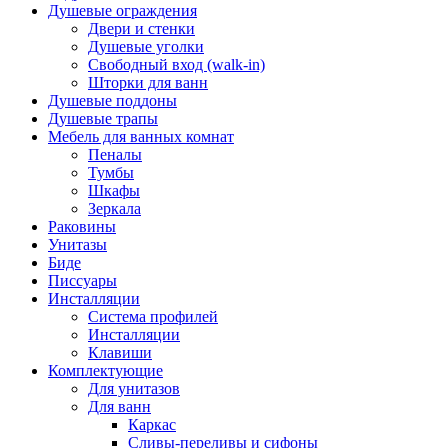
Душевые ограждения
Двери и стенки
Душевые уголки
Свободный вход (walk-in)
Шторки для ванн
Душевые поддоны
Душевые трапы
Мебель для ванных комнат
Пеналы
Тумбы
Шкафы
Зеркала
Раковины
Унитазы
Биде
Писсуары
Инсталляции
Система профилей
Инсталляции
Клавиши
Комплектующие
Для унитазов
Для ванн
Каркас
Сливы-переливы и сифоны