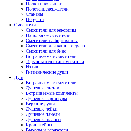
Полки и корзинки
Полотенцедержатели
Стаканы
Поручни
Смесители
Смесители для раковины
Напольные смесители
Смесители на борт ванны
Смесители для ванны и душа
Смесители для биде
Встраиваемые смесители
Термостатические смесители
Изливы
Гигиенические души
Душ
Встраиваемые смесители
Душевые системы
Встраиваемые комплекты
Душевые гарнитуры
Верхние души
Душевые лейки
Душевые панели
Душевые шланги
Кронштейны
Выходы и держатели