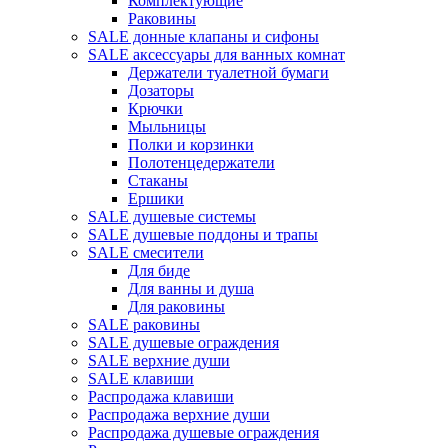
Комплектующие
Раковины
SALE донные клапаны и сифоны
SALE аксессуары для ванных комнат
Держатели туалетной бумаги
Дозаторы
Крючки
Мыльницы
Полки и корзинки
Полотенцедержатели
Стаканы
Ершики
SALE душевые системы
SALE душевые поддоны и трапы
SALE смесители
Для биде
Для ванны и душа
Для раковины
SALE раковины
SALE душевые ограждения
SALE верхние души
SALE клавиши
Распродажа клавиши
Распродажа верхние души
Распродажа душевые ограждения