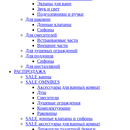
Экраны для ванн
Звук и свет
Подголовники и ручки
Для раковин
Донные клапаны
Сифоны
Для смесителей
Встраиваемые части
Внешние части
Для душевых ограждений
Для поддонов
Сифоны
Для инсталляций
РАСПРОДАЖА
SALE ванны
SALE OMNIRES
Аксессуары для ванных комнат
Душ
Смесители
Душевые ограждения
Комплектующие
Раковины
SALE донные клапаны и сифоны
SALE аксессуары для ванных комнат
Держатели туалетной бумаги