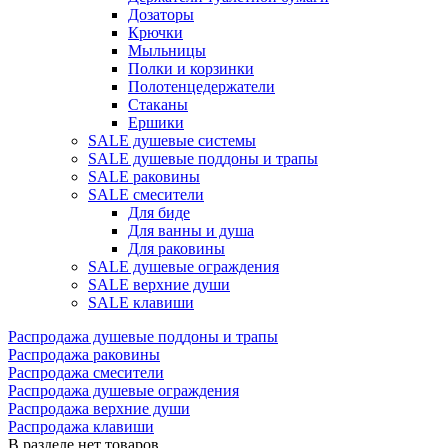
Дозаторы
Крючки
Мыльницы
Полки и корзинки
Полотенцедержатели
Стаканы
Ершики
SALE душевые системы
SALE душевые поддоны и трапы
SALE раковины
SALE смесители
Для биде
Для ванны и душа
Для раковины
SALE душевые ограждения
SALE верхние души
SALE клавиши
Распродажа душевые поддоны и трапы
Распродажа раковины
Распродажа смесители
Распродажа душевые ограждения
Распродажа верхние души
Распродажа клавиши
В разделе нет товаров