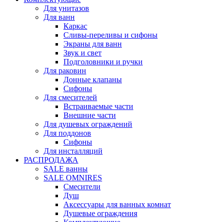
Для унитазов
Для ванн
Каркас
Сливы-переливы и сифоны
Экраны для ванн
Звук и свет
Подголовники и ручки
Для раковин
Донные клапаны
Сифоны
Для смесителей
Встраиваемые части
Внешние части
Для душевых ограждений
Для поддонов
Сифоны
Для инсталляций
РАСПРОДАЖА
SALE ванны
SALE OMNIRES
Смесители
Душ
Аксессуары для ванных комнат
Душевые ограждения