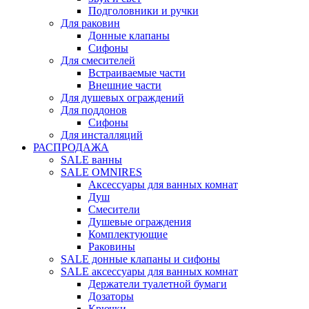
Подголовники и ручки
Для раковин
Донные клапаны
Сифоны
Для смесителей
Встраиваемые части
Внешние части
Для душевых ограждений
Для поддонов
Сифоны
Для инсталляций
РАСПРОДАЖА
SALE ванны
SALE OMNIRES
Аксессуары для ванных комнат
Душ
Смесители
Душевые ограждения
Комплектующие
Раковины
SALE донные клапаны и сифоны
SALE аксессуары для ванных комнат
Держатели туалетной бумаги
Дозаторы
Крючки