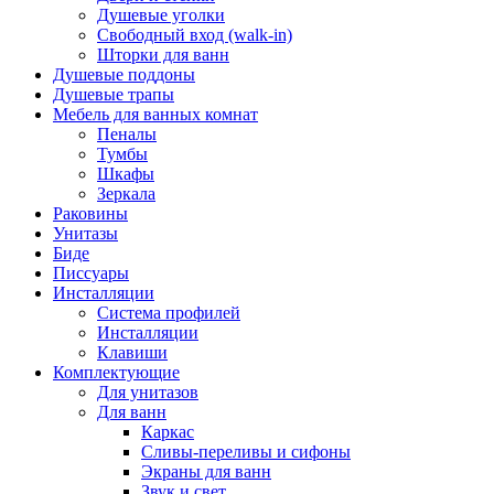
Душевые уголки
Свободный вход (walk-in)
Шторки для ванн
Душевые поддоны
Душевые трапы
Мебель для ванных комнат
Пеналы
Тумбы
Шкафы
Зеркала
Раковины
Унитазы
Биде
Писсуары
Инсталляции
Система профилей
Инсталляции
Клавиши
Комплектующие
Для унитазов
Для ванн
Каркас
Сливы-переливы и сифоны
Экраны для ванн
Звук и свет