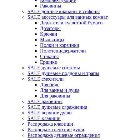
Комплектующие
Раковины
SALE донные клапаны и сифоны
SALE аксессуары для ванных комнат
Держатели туалетной бумаги
Дозаторы
Крючки
Мыльницы
Полки и корзинки
Полотенцедержатели
Стаканы
Ершики
SALE душевые системы
SALE душевые поддоны и трапы
SALE смесители
Для биде
Для ванны и душа
Для раковины
SALE раковины
SALE душевые ограждения
SALE верхние души
SALE клавиши
Распродажа клавиши
Распродажа верхние души
Распродажа душевые ограждения