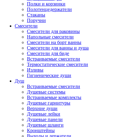
Полки и корзинки
Полотенцедержатели
Стаканы
Поручни
Смесители
Смесители для раковины
Напольные смесители
Смесители на борт ванны
Смесители для ванны и душа
Смесители для биде
Встраиваемые смесители
Термостатические смесители
Изливы
Гигиенические души
Душ
Встраиваемые смесители
Душевые системы
Встраиваемые комплекты
Душевые гарнитуры
Верхние души
Душевые лейки
Душевые панели
Душевые шланги
Кронштейны
Выходы и держатели