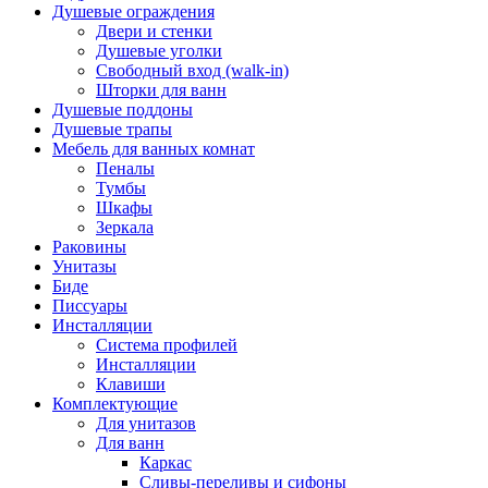
Душевые ограждения
Двери и стенки
Душевые уголки
Свободный вход (walk-in)
Шторки для ванн
Душевые поддоны
Душевые трапы
Мебель для ванных комнат
Пеналы
Тумбы
Шкафы
Зеркала
Раковины
Унитазы
Биде
Писсуары
Инсталляции
Система профилей
Инсталляции
Клавиши
Комплектующие
Для унитазов
Для ванн
Каркас
Сливы-переливы и сифоны