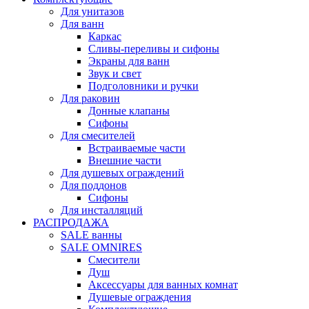
Для унитазов
Для ванн
Каркас
Сливы-переливы и сифоны
Экраны для ванн
Звук и свет
Подголовники и ручки
Для раковин
Донные клапаны
Сифоны
Для смесителей
Встраиваемые части
Внешние части
Для душевых ограждений
Для поддонов
Сифоны
Для инсталляций
РАСПРОДАЖА
SALE ванны
SALE OMNIRES
Смесители
Душ
Аксессуары для ванных комнат
Душевые ограждения