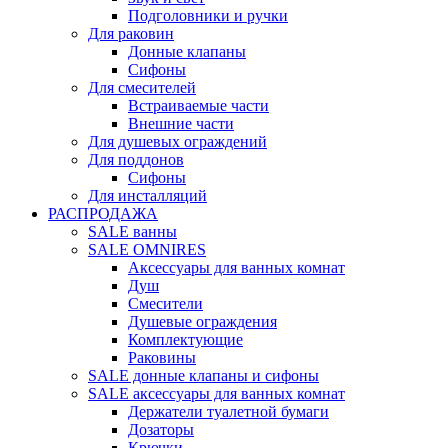
Подголовники и ручки
Для раковин
Донные клапаны
Сифоны
Для смесителей
Встраиваемые части
Внешние части
Для душевых ограждений
Для поддонов
Сифоны
Для инсталляций
РАСПРОДАЖА
SALE ванны
SALE OMNIRES
Аксессуары для ванных комнат
Душ
Смесители
Душевые ограждения
Комплектующие
Раковины
SALE донные клапаны и сифоны
SALE аксессуары для ванных комнат
Держатели туалетной бумаги
Дозаторы
Крючки