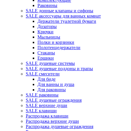
Комплектующие
Раковины
SALE донные клапаны и сифоны
SALE аксессуары для ванных комнат
Держатели туалетной бумаги
Дозаторы
Крючки
Мыльницы
Полки и корзинки
Полотенцедержатели
Стаканы
Ершики
SALE душевые системы
SALE душевые поддоны и трапы
SALE смесители
Для биде
Для ванны и душа
Для раковины
SALE раковины
SALE душевые ограждения
SALE верхние души
SALE клавиши
Распродажа клавиши
Распродажа верхние души
Распродажа душевые ограждения