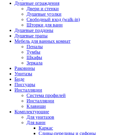
Душевые ограждения
Двери и стенки
Душевые уголки
Свободный вход (walk-in)
Шторки для ванн
Душевые поддоны
Душевые трапы
Мебель для ванных комнат
Пеналы
Тумбы
Шкафы
Зеркала
Раковины
Унитазы
Биде
Писсуары
Инсталляции
Система профилей
Инсталляции
Клавиши
Комплектующие
Для унитазов
Для ванн
Каркас
Сливы-переливы и сифоны