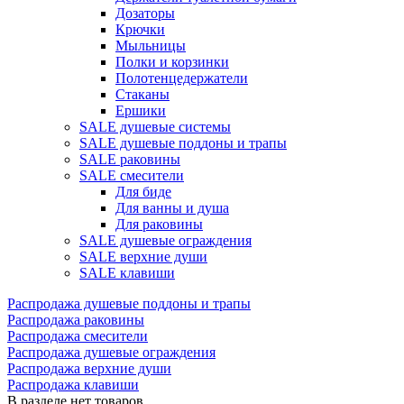
Дозаторы
Крючки
Мыльницы
Полки и корзинки
Полотенцедержатели
Стаканы
Ершики
SALE душевые системы
SALE душевые поддоны и трапы
SALE раковины
SALE смесители
Для биде
Для ванны и душа
Для раковины
SALE душевые ограждения
SALE верхние души
SALE клавиши
Распродажа душевые поддоны и трапы
Распродажа раковины
Распродажа смесители
Распродажа душевые ограждения
Распродажа верхние души
Распродажа клавиши
В разделе нет товаров