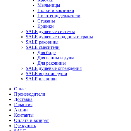
Мыльницы
Полки и корзинки
Полотенцедержатели
Стаканы
Ершики
SALE душевые системы
SALE душевые поддоны и трапы
SALE раковины
SALE смесители
Для биде
Для ванны и душа
Для раковины
SALE душевые ограждения
SALE верхние души
SALE клавиши
О нас
Производители
Доставка
Гарантия
Акции
Контакты
Оплата и возврат
Где купить
SALE