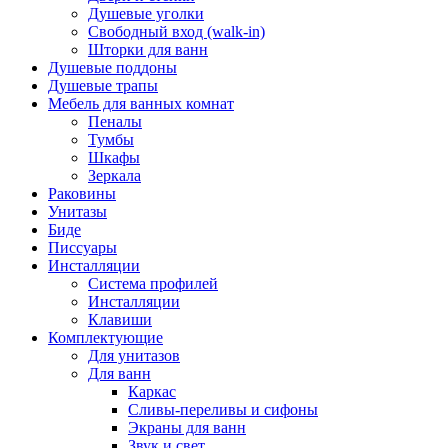
Душевые уголки
Свободный вход (walk-in)
Шторки для ванн
Душевые поддоны
Душевые трапы
Мебель для ванных комнат
Пеналы
Тумбы
Шкафы
Зеркала
Раковины
Унитазы
Биде
Писсуары
Инсталляции
Система профилей
Инсталляции
Клавиши
Комплектующие
Для унитазов
Для ванн
Каркас
Сливы-переливы и сифоны
Экраны для ванн
Звук и свет