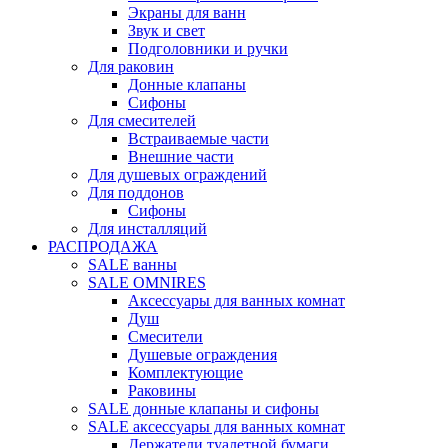
Экраны для ванн
Звук и свет
Подголовники и ручки
Для раковин
Донные клапаны
Сифоны
Для смесителей
Встраиваемые части
Внешние части
Для душевых ограждений
Для поддонов
Сифоны
Для инсталляций
РАСПРОДАЖА
SALE ванны
SALE OMNIRES
Аксессуары для ванных комнат
Душ
Смесители
Душевые ограждения
Комплектующие
Раковины
SALE донные клапаны и сифоны
SALE аксессуары для ванных комнат
Держатели туалетной бумаги