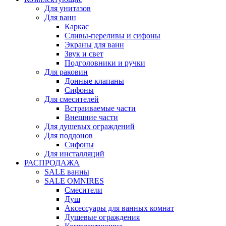
Для унитазов
Для ванн
Каркас
Сливы-переливы и сифоны
Экраны для ванн
Звук и свет
Подголовники и ручки
Для раковин
Донные клапаны
Сифоны
Для смесителей
Встраиваемые части
Внешние части
Для душевых ограждений
Для поддонов
Сифоны
Для инсталляций
РАСПРОДАЖА
SALE ванны
SALE OMNIRES
Смесители
Душ
Аксессуары для ванных комнат
Душевые ограждения