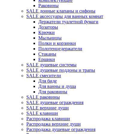
Комплектующие
Раковины
SALE донные клапаны и сифоны
SALE аксессуары для ванных комнат
Держатели туалетной бумаги
Дозаторы
Крючки
Мыльницы
Полки и корзинки
Полотенцедержатели
Стаканы
Ершики
SALE душевые системы
SALE душевые поддоны и трапы
SALE смесители
Для биде
Для ванны и душа
Для раковины
SALE раковины
SALE душевые ограждения
SALE верхние души
SALE клавиши
Распродажа клавиши
Распродажа верхние души
Распродажа душевые ограждения