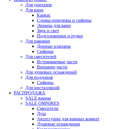
Для унитазов
Для ванн
Каркас
Сливы-переливы и сифоны
Экраны для ванн
Звук и свет
Подголовники и ручки
Для раковин
Донные клапаны
Сифоны
Для смесителей
Встраиваемые части
Внешние части
Для душевых ограждений
Для поддонов
Сифоны
Для инсталляций
РАСПРОДАЖА
SALE ванны
SALE OMNIRES
Смесители
Душ
Аксессуары для ванных комнат
Душевые ограждения