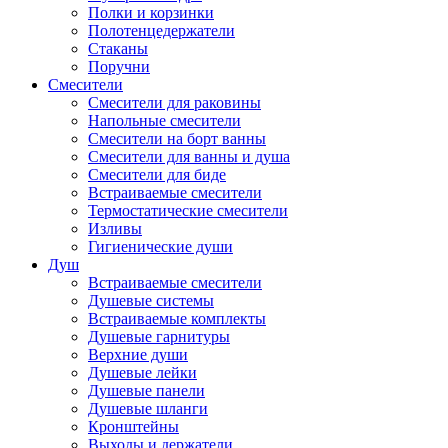
Полки и корзинки
Полотенцедержатели
Стаканы
Поручни
Смесители
Смесители для раковины
Напольные смесители
Смесители на борт ванны
Смесители для ванны и душа
Смесители для биде
Встраиваемые смесители
Термостатические смесители
Изливы
Гигиенические души
Душ
Встраиваемые смесители
Душевые системы
Встраиваемые комплекты
Душевые гарнитуры
Верхние души
Душевые лейки
Душевые панели
Душевые шланги
Кронштейны
Выходы и держатели