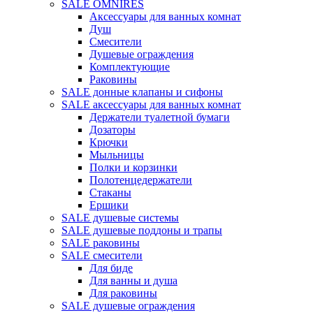
SALE OMNIRES
Аксессуары для ванных комнат
Душ
Смесители
Душевые ограждения
Комплектующие
Раковины
SALE донные клапаны и сифоны
SALE аксессуары для ванных комнат
Держатели туалетной бумаги
Дозаторы
Крючки
Мыльницы
Полки и корзинки
Полотенцедержатели
Стаканы
Ершики
SALE душевые системы
SALE душевые поддоны и трапы
SALE раковины
SALE смесители
Для биде
Для ванны и душа
Для раковины
SALE душевые ограждения