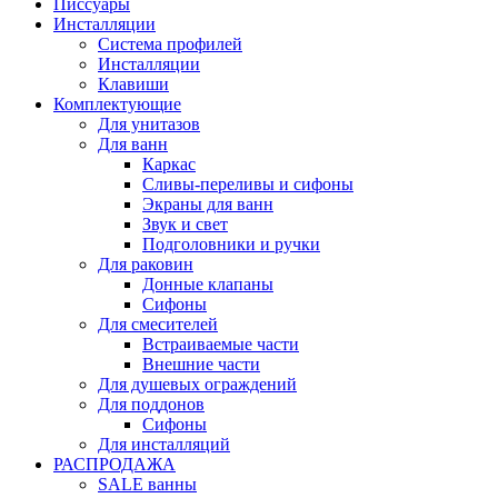
Писсуары
Инсталляции
Система профилей
Инсталляции
Клавиши
Комплектующие
Для унитазов
Для ванн
Каркас
Сливы-переливы и сифоны
Экраны для ванн
Звук и свет
Подголовники и ручки
Для раковин
Донные клапаны
Сифоны
Для смесителей
Встраиваемые части
Внешние части
Для душевых ограждений
Для поддонов
Сифоны
Для инсталляций
РАСПРОДАЖА
SALE ванны