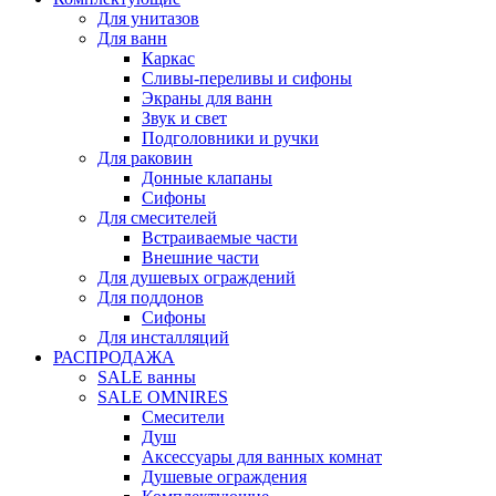
Для унитазов
Для ванн
Каркас
Сливы-переливы и сифоны
Экраны для ванн
Звук и свет
Подголовники и ручки
Для раковин
Донные клапаны
Сифоны
Для смесителей
Встраиваемые части
Внешние части
Для душевых ограждений
Для поддонов
Сифоны
Для инсталляций
РАСПРОДАЖА
SALE ванны
SALE OMNIRES
Смесители
Душ
Аксессуары для ванных комнат
Душевые ограждения