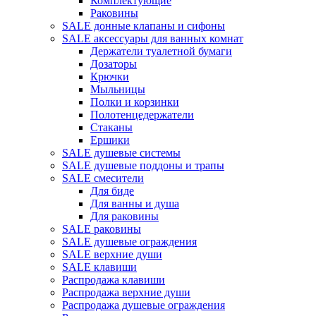
Комплектующие
Раковины
SALE донные клапаны и сифоны
SALE аксессуары для ванных комнат
Держатели туалетной бумаги
Дозаторы
Крючки
Мыльницы
Полки и корзинки
Полотенцедержатели
Стаканы
Ершики
SALE душевые системы
SALE душевые поддоны и трапы
SALE смесители
Для биде
Для ванны и душа
Для раковины
SALE раковины
SALE душевые ограждения
SALE верхние души
SALE клавиши
Распродажа клавиши
Распродажа верхние души
Распродажа душевые ограждения