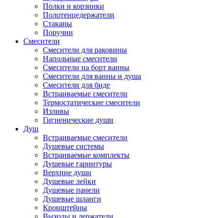
Полки и корзинки
Полотенцедержатели
Стаканы
Поручни
Смесители
Смесители для раковины
Напольные смесители
Смесители на борт ванны
Смесители для ванны и душа
Смесители для биде
Встраиваемые смесители
Термостатические смесители
Изливы
Гигиенические души
Душ
Встраиваемые смесители
Душевые системы
Встраиваемые комплекты
Душевые гарнитуры
Верхние души
Душевые лейки
Душевые панели
Душевые шланги
Кронштейны
Выходы и держатели