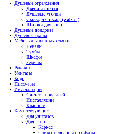
Душевые ограждения
Двери и стенки
Душевые уголки
Свободный вход (walk-in)
Шторки для ванн
Душевые поддоны
Душевые трапы
Мебель для ванных комнат
Пеналы
Тумбы
Шкафы
Зеркала
Раковины
Унитазы
Биде
Писсуары
Инсталляции
Система профилей
Инсталляции
Клавиши
Комплектующие
Для унитазов
Для ванн
Каркас
Сливы-переливы и сифоны