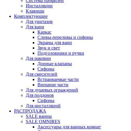
Система профилей
Инсталляции
Клавиши
Комплектующие
Для унитазов
Для ванн
Каркас
Сливы-переливы и сифоны
Экраны для ванн
Звук и свет
Подголовники и ручки
Для раковин
Донные клапаны
Сифоны
Для смесителей
Встраиваемые части
Внешние части
Для душевых ограждений
Для поддонов
Сифоны
Для инсталляций
РАСПРОДАЖА
SALE ванны
SALE OMNIRES
Аксессуары для ванных комнат