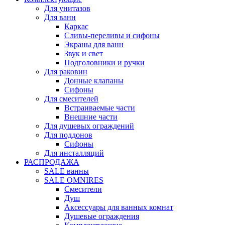
Для унитазов
Для ванн
Каркас
Сливы-переливы и сифоны
Экраны для ванн
Звук и свет
Подголовники и ручки
Для раковин
Донные клапаны
Сифоны
Для смесителей
Встраиваемые части
Внешние части
Для душевых ограждений
Для поддонов
Сифоны
Для инсталляций
РАСПРОДАЖА
SALE ванны
SALE OMNIRES
Смесители
Душ
Аксессуары для ванных комнат
Душевые ограждения