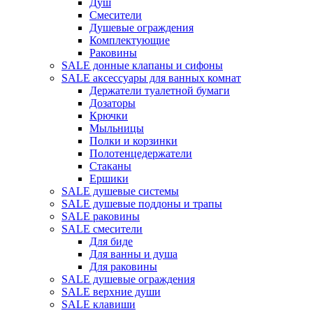
Душ
Смесители
Душевые ограждения
Комплектующие
Раковины
SALE донные клапаны и сифоны
SALE аксессуары для ванных комнат
Держатели туалетной бумаги
Дозаторы
Крючки
Мыльницы
Полки и корзинки
Полотенцедержатели
Стаканы
Ершики
SALE душевые системы
SALE душевые поддоны и трапы
SALE раковины
SALE смесители
Для биде
Для ванны и душа
Для раковины
SALE душевые ограждения
SALE верхние души
SALE клавиши