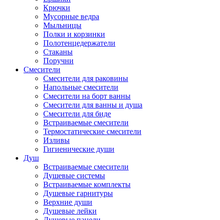
Крючки
Мусорные ведра
Мыльницы
Полки и корзинки
Полотенцедержатели
Стаканы
Поручни
Смесители
Смесители для раковины
Напольные смесители
Смесители на борт ванны
Смесители для ванны и душа
Смесители для биде
Встраиваемые смесители
Термостатические смесители
Изливы
Гигиенические души
Душ
Встраиваемые смесители
Душевые системы
Встраиваемые комплекты
Душевые гарнитуры
Верхние души
Душевые лейки
Душевые панели