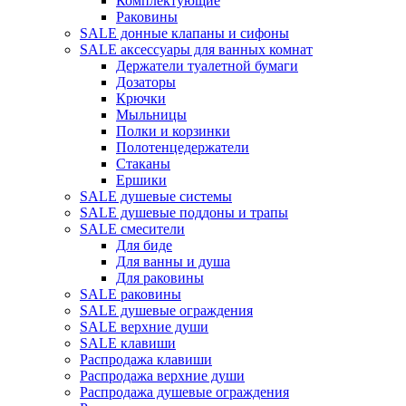
Комплектующие
Раковины
SALE донные клапаны и сифоны
SALE аксессуары для ванных комнат
Держатели туалетной бумаги
Дозаторы
Крючки
Мыльницы
Полки и корзинки
Полотенцедержатели
Стаканы
Ершики
SALE душевые системы
SALE душевые поддоны и трапы
SALE смесители
Для биде
Для ванны и душа
Для раковины
SALE раковины
SALE душевые ограждения
SALE верхние души
SALE клавиши
Распродажа клавиши
Распродажа верхние души
Распродажа душевые ограждения