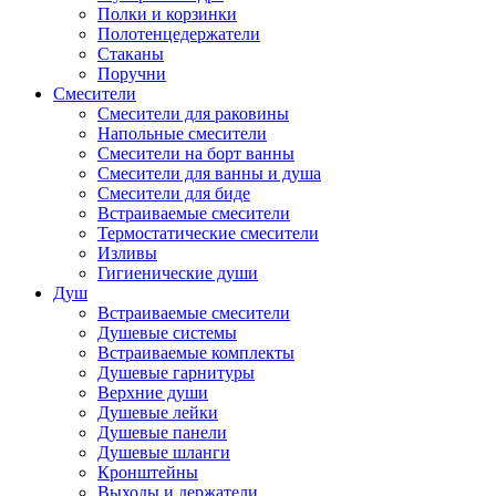
Полки и корзинки
Полотенцедержатели
Стаканы
Поручни
Смесители
Смесители для раковины
Напольные смесители
Смесители на борт ванны
Смесители для ванны и душа
Смесители для биде
Встраиваемые смесители
Термостатические смесители
Изливы
Гигиенические души
Душ
Встраиваемые смесители
Душевые системы
Встраиваемые комплекты
Душевые гарнитуры
Верхние души
Душевые лейки
Душевые панели
Душевые шланги
Кронштейны
Выходы и держатели