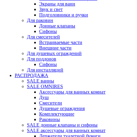
Экраны для ванн
Звук и свет
Подголовники и ручки
Для раковин
Донные клапаны
Сифоны
Для смесителей
Встраиваемые части
Внешние части
Для душевых ограждений
Для поддонов
Сифоны
Для инсталляций
РАСПРОДАЖА
SALE ванны
SALE OMNIRES
Аксессуары для ванных комнат
Душ
Смесители
Душевые ограждения
Комплектующие
Раковины
SALE донные клапаны и сифоны
SALE аксессуары для ванных комнат
Держатели туалетной бумаги