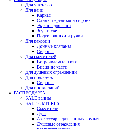
Для унитазов
Для ванн
Каркас
Сливы-переливы и сифоны
Экраны для ванн
Звук и свет
Подголовники и ручки
Для раковин
Донные клапаны
Сифоны
Для смесителей
Встраиваемые части
Внешние части
Для душевых ограждений
Для поддонов
Сифоны
Для инсталляций
РАСПРОДАЖА
SALE ванны
SALE OMNIRES
Смесители
Душ
Аксессуары для ванных комнат
Душевые ограждения