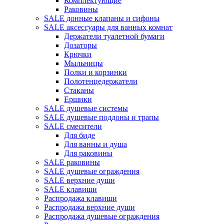
Комплектующие
Раковины
SALE донные клапаны и сифоны
SALE аксессуары для ванных комнат
Держатели туалетной бумаги
Дозаторы
Крючки
Мыльницы
Полки и корзинки
Полотенцедержатели
Стаканы
Ершики
SALE душевые системы
SALE душевые поддоны и трапы
SALE смесители
Для биде
Для ванны и душа
Для раковины
SALE раковины
SALE душевые ограждения
SALE верхние души
SALE клавиши
Распродажа клавиши
Распродажа верхние души
Распродажа душевые ограждения