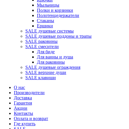
Мыльницы
Полки и корзинки
Полотенцедержатели
Стаканы
Ершики
SALE душевые системы
SALE душевые поддоны и трапы
SALE раковины
SALE смесители
Для биде
Для ванны и душа
Для раковины
SALE душевые ограждения
SALE верхние души
SALE клавиши
О нас
Производители
Доставка
Гарантия
Акции
Контакты
Оплата и возврат
Где купить
SALE