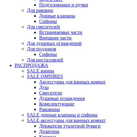
Подголовники и ручки
Для раковин
Донные клапаны
Сифоны
Для смесителей
Встраиваемые части
Внешние части
Для душевых ограждений
Для поддонов
Сифоны
Для инсталляций
РАСПРОДАЖА
SALE ванны
SALE OMNIRES
Аксессуары для ванных комнат
Душ
Смесители
Душевые ограждения
Комплектующие
Раковины
SALE донные клапаны и сифоны
SALE аксессуары для ванных комнат
Держатели туалетной бумаги
Дозаторы
Крючки