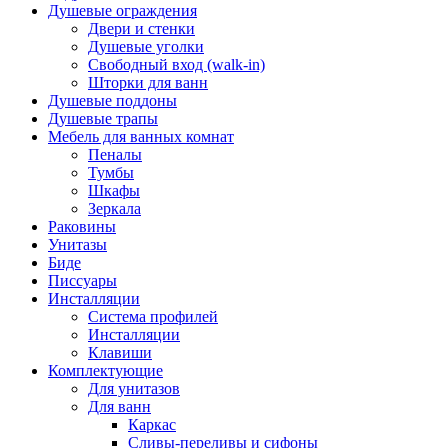
Душевые ограждения
Двери и стенки
Душевые уголки
Свободный вход (walk-in)
Шторки для ванн
Душевые поддоны
Душевые трапы
Мебель для ванных комнат
Пеналы
Тумбы
Шкафы
Зеркала
Раковины
Унитазы
Биде
Писсуары
Инсталляции
Система профилей
Инсталляции
Клавиши
Комплектующие
Для унитазов
Для ванн
Каркас
Сливы-переливы и сифоны