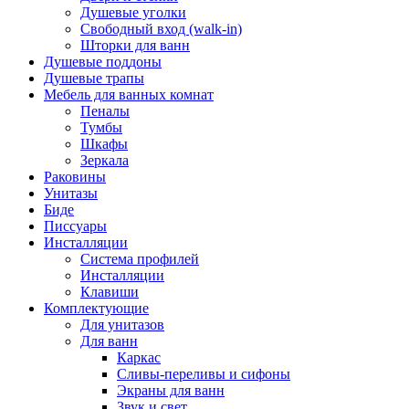
Душевые уголки
Свободный вход (walk-in)
Шторки для ванн
Душевые поддоны
Душевые трапы
Мебель для ванных комнат
Пеналы
Тумбы
Шкафы
Зеркала
Раковины
Унитазы
Биде
Писсуары
Инсталляции
Система профилей
Инсталляции
Клавиши
Комплектующие
Для унитазов
Для ванн
Каркас
Сливы-переливы и сифоны
Экраны для ванн
Звук и свет