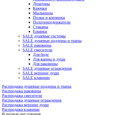
Дозаторы
Крючки
Мыльницы
Полки и корзинки
Полотенцедержатели
Стаканы
Ершики
SALE душевые системы
SALE душевые поддоны и трапы
SALE раковины
SALE смесители
Для биде
Для ванны и душа
Для раковины
SALE душевые ограждения
SALE верхние души
SALE клавиши
Распродажа душевые поддоны и трапы
Распродажа раковины
Распродажа смесители
Распродажа душевые ограждения
Распродажа верхние души
Распродажа клавиши
В разделе нет товаров