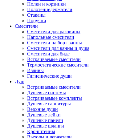
Полки и корзинки
Полотенцедержатели
Стаканы
Поручни
Смесители
Смесители для раковины
Напольные смесители
Смесители на борт ванны
Смесители для ванны и душа
Смесители для биде
Встраиваемые смесители
Термостатические смесители
Изливы
Гигиенические души
Душ
Встраиваемые смесители
Душевые системы
Встраиваемые комплекты
Душевые гарнитуры
Верхние души
Душевые лейки
Душевые панели
Душевые шланги
Кронштейны
Выходы и держатели