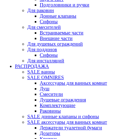
Подголовники и ручки
Для раковин
Донные клапаны
Сифоны
Для смесителей
Встраиваемые части
Внешние части
Для душевых ограждений
Для поддонов
Сифоны
Для инсталляций
РАСПРОДАЖА
SALE ванны
SALE OMNIRES
Аксессуары для ванных комнат
Душ
Смесители
Душевые ограждения
Комплектующие
Раковины
SALE донные клапаны и сифоны
SALE аксессуары для ванных комнат
Держатели туалетной бумаги
Дозаторы
Крючки