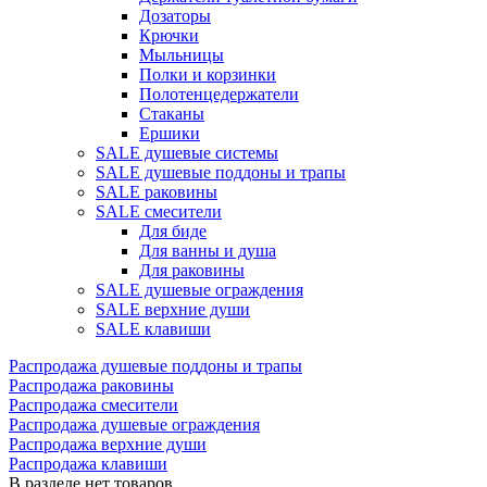
Дозаторы
Крючки
Мыльницы
Полки и корзинки
Полотенцедержатели
Стаканы
Ершики
SALE душевые системы
SALE душевые поддоны и трапы
SALE раковины
SALE смесители
Для биде
Для ванны и душа
Для раковины
SALE душевые ограждения
SALE верхние души
SALE клавиши
Распродажа душевые поддоны и трапы
Распродажа раковины
Распродажа смесители
Распродажа душевые ограждения
Распродажа верхние души
Распродажа клавиши
В разделе нет товаров