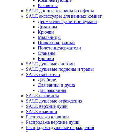
Комплектующие
Раковины
SALE донные клапаны и сифоны
SALE аксессуары для ванных комнат
Держатели туалетной бумаги
Дозаторы
Крючки
Мыльницы
Полки и корзинки
Полотенцедержатели
Стаканы
Ершики
SALE душевые системы
SALE душевые поддоны и трапы
SALE смесители
Для биде
Для ванны и душа
Для раковины
SALE раковины
SALE душевые ограждения
SALE верхние души
SALE клавиши
Распродажа клавиши
Распродажа верхние души
Распродажа душевые ограждения