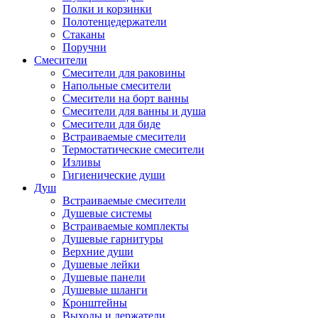
Полки и корзинки
Полотенцедержатели
Стаканы
Поручни
Смесители
Смесители для раковины
Напольные смесители
Смесители на борт ванны
Смесители для ванны и душа
Смесители для биде
Встраиваемые смесители
Термостатические смесители
Изливы
Гигиенические души
Душ
Встраиваемые смесители
Душевые системы
Встраиваемые комплекты
Душевые гарнитуры
Верхние души
Душевые лейки
Душевые панели
Душевые шланги
Кронштейны
Выходы и держатели