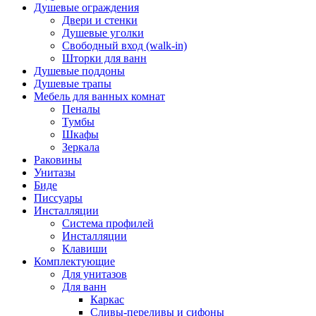
Душевые ограждения
Двери и стенки
Душевые уголки
Свободный вход (walk-in)
Шторки для ванн
Душевые поддоны
Душевые трапы
Мебель для ванных комнат
Пеналы
Тумбы
Шкафы
Зеркала
Раковины
Унитазы
Биде
Писсуары
Инсталляции
Система профилей
Инсталляции
Клавиши
Комплектующие
Для унитазов
Для ванн
Каркас
Сливы-переливы и сифоны