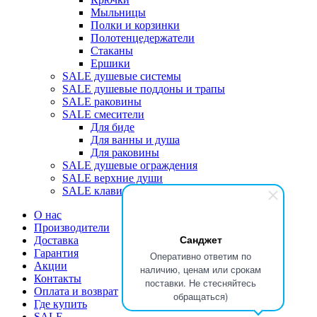
Мыльницы
Полки и корзинки
Полотенцедержатели
Стаканы
Ершики
SALE душевые системы
SALE душевые поддоны и трапы
SALE раковины
SALE смесители
Для биде
Для ванны и душа
Для раковины
SALE душевые ограждения
SALE верхние души
SALE клавиши
О нас
Производители
Санджет
Доставка
Гарантия
Оперативно ответим по
Акции
наличию, ценам или срокам
Контакты
поставки. Не стесняйтесь
Оплата и возврат
обращаться)
Где купить
SALE