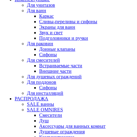
Для унитазов
Для ванн
Каркас
Сливы-переливы и сифоны
Экраны для ванн
Звук и свет
Подголовники и ручки
Для раковин
Донные клапаны
Сифоны
Для смесителей
Встраиваемые части
Внешние части
Для душевых ограждений
Для поддонов
Сифоны
Для инсталляций
РАСПРОДАЖА
SALE ванны
SALE OMNIRES
Смесители
Душ
Аксессуары для ванных комнат
Душевые ограждения