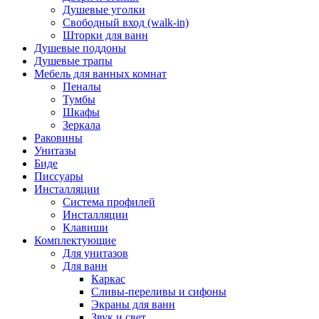
Душевые уголки
Свободный вход (walk-in)
Шторки для ванн
Душевые поддоны
Душевые трапы
Мебель для ванных комнат
Пеналы
Тумбы
Шкафы
Зеркала
Раковины
Унитазы
Биде
Писсуары
Инсталляции
Система профилей
Инсталляции
Клавиши
Комплектующие
Для унитазов
Для ванн
Каркас
Сливы-переливы и сифоны
Экраны для ванн
Звук и свет