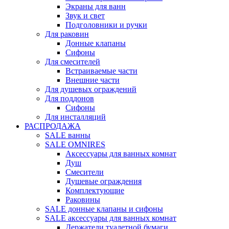
Экраны для ванн
Звук и свет
Подголовники и ручки
Для раковин
Донные клапаны
Сифоны
Для смесителей
Встраиваемые части
Внешние части
Для душевых ограждений
Для поддонов
Сифоны
Для инсталляций
РАСПРОДАЖА
SALE ванны
SALE OMNIRES
Аксессуары для ванных комнат
Душ
Смесители
Душевые ограждения
Комплектующие
Раковины
SALE донные клапаны и сифоны
SALE аксессуары для ванных комнат
Держатели туалетной бумаги