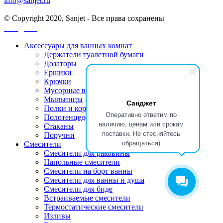
info@sanjet.ru
© Copyright 2020, Sanjet - Все права сохранены
Санджет
Аксессуары для ванных комнат
Держатели туалетной бумаги
Дозаторы
Ершики
Крючки
Мусорные ведра
Мыльницы
Санджет
Полки и корзинки
Оперативно ответим по
Полотенцедержатели
наличию, ценам или срокам
Стаканы
поставки. Не стесняйтесь
Поручни
обращаться)
Смесители
Смесители для раковины
Напольные смесители
Смесители на борт ванны
Смесители для ванны и душа
Смесители для биде
Встраиваемые смесители
Термостатические смесители
Изливы