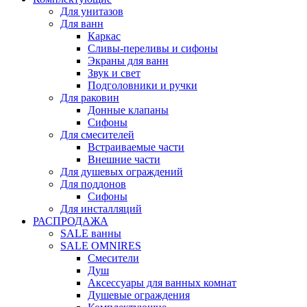
Для унитазов
Для ванн
Каркас
Сливы-переливы и сифоны
Экраны для ванн
Звук и свет
Подголовники и ручки
Для раковин
Донные клапаны
Сифоны
Для смесителей
Встраиваемые части
Внешние части
Для душевых ограждений
Для поддонов
Сифоны
Для инсталляций
РАСПРОДАЖА
SALE ванны
SALE OMNIRES
Смесители
Душ
Аксессуары для ванных комнат
Душевые ограждения