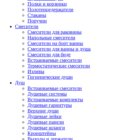
Полки и корзинки
Полотенцедержатели
Стаканы
Поручни
Смесители
Смесители для раковины
Напольные смесители
Смесители на борт ванны
Смесители для ванны и душа
Смесители для биде
Встраиваемые смесители
Термостатические смесители
Изливы
Гигиенические души
Душ
Встраиваемые смесители
Душевые системы
Встраиваемые комплекты
Душевые гарнитуры
Верхние души
Душевые лейки
Душевые панели
Душевые шланги
Кронштейны
Выходы и держатели