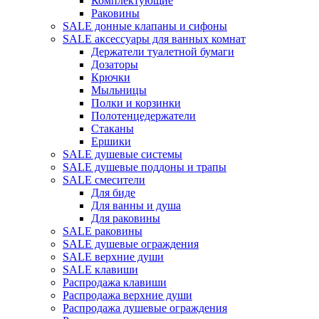
Комплектующие
Раковины
SALE донные клапаны и сифоны
SALE аксессуары для ванных комнат
Держатели туалетной бумаги
Дозаторы
Крючки
Мыльницы
Полки и корзинки
Полотенцедержатели
Стаканы
Ершики
SALE душевые системы
SALE душевые поддоны и трапы
SALE смесители
Для биде
Для ванны и душа
Для раковины
SALE раковины
SALE душевые ограждения
SALE верхние души
SALE клавиши
Распродажа клавиши
Распродажа верхние души
Распродажа душевые ограждения