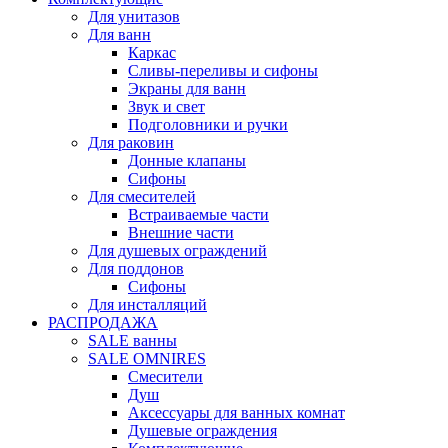
Для унитазов
Для ванн
Каркас
Сливы-переливы и сифоны
Экраны для ванн
Звук и свет
Подголовники и ручки
Для раковин
Донные клапаны
Сифоны
Для смесителей
Встраиваемые части
Внешние части
Для душевых ограждений
Для поддонов
Сифоны
Для инсталляций
РАСПРОДАЖА
SALE ванны
SALE OMNIRES
Смесители
Душ
Аксессуары для ванных комнат
Душевые ограждения