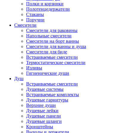
Полки и корзинки
Полотенцедержатели
Стаканы
Поручни
Смесители
Смесители для раковины
Напольные смесители
Смесители на борт ванны
Смесители для ванны и душа
Смесители для биде
Встраиваемые смесители
Термостатические смесители
Изливы
Гигиенические души
Душ
Встраиваемые смесители
Душевые системы
Встраиваемые комплекты
Душевые гарнитуры
Верхние души
Душевые лейки
Душевые панели
Душевые шланги
Кронштейны
Выходы и держатели