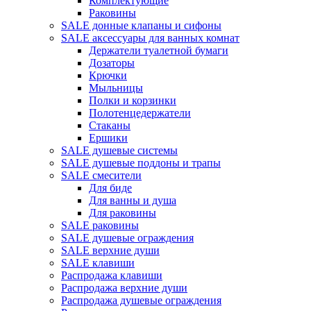
Комплектующие
Раковины
SALE донные клапаны и сифоны
SALE аксессуары для ванных комнат
Держатели туалетной бумаги
Дозаторы
Крючки
Мыльницы
Полки и корзинки
Полотенцедержатели
Стаканы
Ершики
SALE душевые системы
SALE душевые поддоны и трапы
SALE смесители
Для биде
Для ванны и душа
Для раковины
SALE раковины
SALE душевые ограждения
SALE верхние души
SALE клавиши
Распродажа клавиши
Распродажа верхние души
Распродажа душевые ограждения