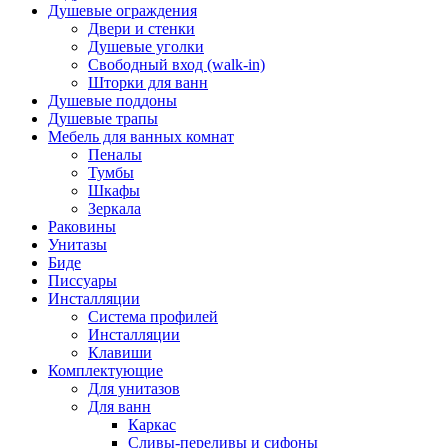
Душевые ограждения
Двери и стенки
Душевые уголки
Свободный вход (walk-in)
Шторки для ванн
Душевые поддоны
Душевые трапы
Мебель для ванных комнат
Пеналы
Тумбы
Шкафы
Зеркала
Раковины
Унитазы
Биде
Писсуары
Инсталляции
Система профилей
Инсталляции
Клавиши
Комплектующие
Для унитазов
Для ванн
Каркас
Сливы-переливы и сифоны