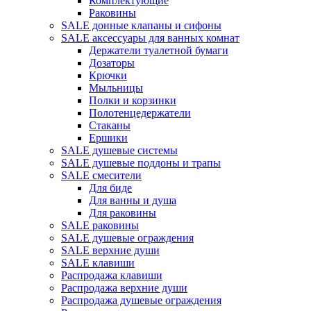
Комплектующие
Раковины
SALE донные клапаны и сифоны
SALE аксессуары для ванных комнат
Держатели туалетной бумаги
Дозаторы
Крючки
Мыльницы
Полки и корзинки
Полотенцедержатели
Стаканы
Ершики
SALE душевые системы
SALE душевые поддоны и трапы
SALE смесители
Для биде
Для ванны и душа
Для раковины
SALE раковины
SALE душевые ограждения
SALE верхние души
SALE клавиши
Распродажа клавиши
Распродажа верхние души
Распродажа душевые ограждения