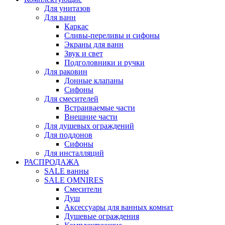
Для унитазов
Для ванн
Каркас
Сливы-переливы и сифоны
Экраны для ванн
Звук и свет
Подголовники и ручки
Для раковин
Донные клапаны
Сифоны
Для смесителей
Встраиваемые части
Внешние части
Для душевых ограждений
Для поддонов
Сифоны
Для инсталляций
РАСПРОДАЖА
SALE ванны
SALE OMNIRES
Смесители
Душ
Аксессуары для ванных комнат
Душевые ограждения