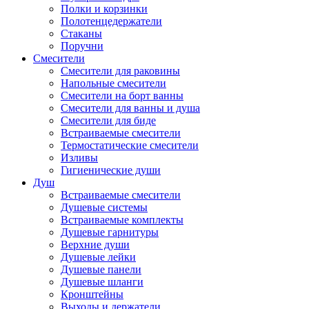
Полки и корзинки
Полотенцедержатели
Стаканы
Поручни
Смесители
Смесители для раковины
Напольные смесители
Смесители на борт ванны
Смесители для ванны и душа
Смесители для биде
Встраиваемые смесители
Термостатические смесители
Изливы
Гигиенические души
Душ
Встраиваемые смесители
Душевые системы
Встраиваемые комплекты
Душевые гарнитуры
Верхние души
Душевые лейки
Душевые панели
Душевые шланги
Кронштейны
Выходы и держатели