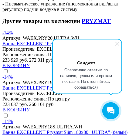
- Пневматическое управление (пневмокнопка вкл/выкл,
регулятор подачи воздуха в систему
Другие товары из коллекции
PRYZMAT
-14%
Артикул:
WAEX.PRY20.ULTRA.WH
Ванна EXCELLENT Pryzmat 200x90 "ULTRA" (белый)
Производитель:
EXCELLENT
Расположение слива:
По центру
233 929 руб.
272 011 руб.
Санджет
В КОРЗИНУ
Оперативно ответим по
наличию, ценам или срокам
-14%
поставки. Не стесняйтесь
Артикул:
WAEX.PRY19.ULTRA.WH
обращаться)
Ванна EXCELLENT Pryzmat 190x90 "ULTRA" (белый)
Производитель:
EXCELLENT
Расположение слива:
По центру
223 687 руб.
260 101 руб.
В КОРЗИНУ
-14%
Артикул:
WAEX.PRY18S.ULTRA.WH
Ванна EXCELLENT Pryzmat Slim 180x80 "ULTRA" (белый)