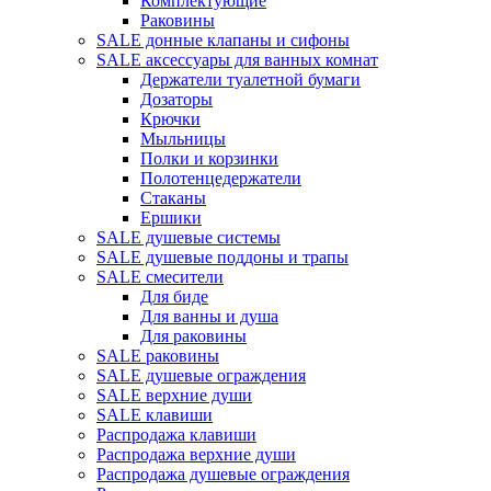
Комплектующие
Раковины
SALE донные клапаны и сифоны
SALE аксессуары для ванных комнат
Держатели туалетной бумаги
Дозаторы
Крючки
Мыльницы
Полки и корзинки
Полотенцедержатели
Стаканы
Ершики
SALE душевые системы
SALE душевые поддоны и трапы
SALE смесители
Для биде
Для ванны и душа
Для раковины
SALE раковины
SALE душевые ограждения
SALE верхние души
SALE клавиши
Распродажа клавиши
Распродажа верхние души
Распродажа душевые ограждения