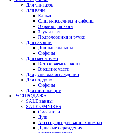
Для унитазов
Для ванн
Каркас
Сливы-переливы и сифоны
Экраны для ванн
Звук и свет
Подголовники и ручки
Для раковин
Донные клапаны
Сифоны
Для смесителей
Встраиваемые части
Внешние части
Для душевых ограждений
Для поддонов
Сифоны
Для инсталляций
РАСПРОДАЖА
SALE ванны
SALE OMNIRES
Смесители
Душ
Аксессуары для ванных комнат
Душевые ограждения