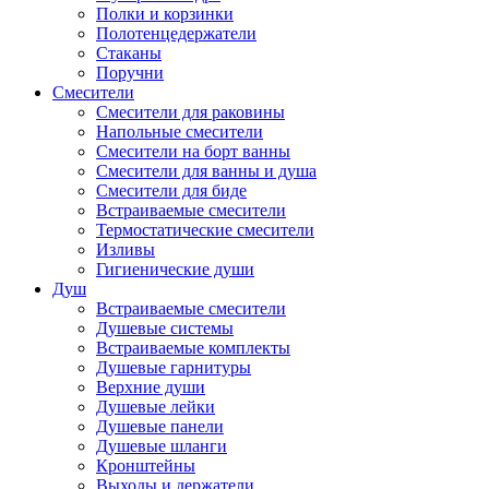
Полки и корзинки
Полотенцедержатели
Стаканы
Поручни
Смесители
Смесители для раковины
Напольные смесители
Смесители на борт ванны
Смесители для ванны и душа
Смесители для биде
Встраиваемые смесители
Термостатические смесители
Изливы
Гигиенические души
Душ
Встраиваемые смесители
Душевые системы
Встраиваемые комплекты
Душевые гарнитуры
Верхние души
Душевые лейки
Душевые панели
Душевые шланги
Кронштейны
Выходы и держатели