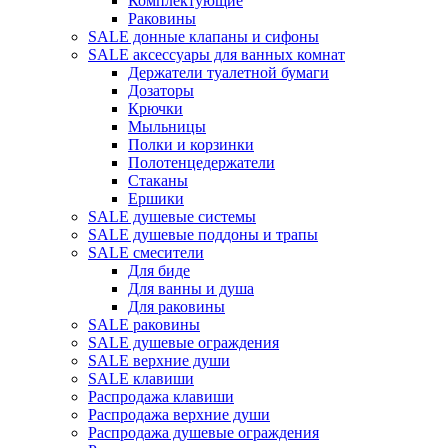
Комплектующие
Раковины
SALE донные клапаны и сифоны
SALE аксессуары для ванных комнат
Держатели туалетной бумаги
Дозаторы
Крючки
Мыльницы
Полки и корзинки
Полотенцедержатели
Стаканы
Ершики
SALE душевые системы
SALE душевые поддоны и трапы
SALE смесители
Для биде
Для ванны и душа
Для раковины
SALE раковины
SALE душевые ограждения
SALE верхние души
SALE клавиши
Распродажа клавиши
Распродажа верхние души
Распродажа душевые ограждения