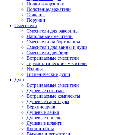
Полки и корзинки
Полотенцедержатели
Стаканы
Поручни
Смесители
Смесители для раковины
Напольные смесители
Смесители на борт ванны
Смесители для ванны и душа
Смесители для биде
Встраиваемые смесители
Термостатические смесители
Изливы
Гигиенические души
Душ
Встраиваемые смесители
Душевые системы
Встраиваемые комплекты
Душевые гарнитуры
Верхние души
Душевые лейки
Душевые панели
Душевые шланги
Кронштейны
Выходы и держатели