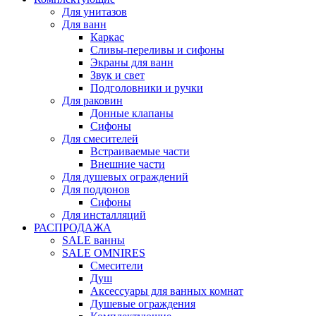
Для унитазов
Для ванн
Каркас
Сливы-переливы и сифоны
Экраны для ванн
Звук и свет
Подголовники и ручки
Для раковин
Донные клапаны
Сифоны
Для смесителей
Встраиваемые части
Внешние части
Для душевых ограждений
Для поддонов
Сифоны
Для инсталляций
РАСПРОДАЖА
SALE ванны
SALE OMNIRES
Смесители
Душ
Аксессуары для ванных комнат
Душевые ограждения