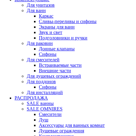
Для унитазов
Для ванн
Каркас
Сливы-переливы и сифоны
Экраны для ванн
Звук и свет
Подголовники и ручки
Для раковин
Донные клапаны
Сифоны
Для смесителей
Встраиваемые части
Внешние части
Для душевых ограждений
Для поддонов
Сифоны
Для инсталляций
РАСПРОДАЖА
SALE ванны
SALE OMNIRES
Смесители
Душ
Аксессуары для ванных комнат
Душевые ограждения