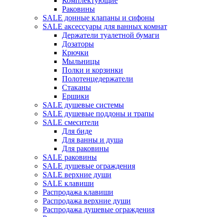
Комплектующие
Раковины
SALE донные клапаны и сифоны
SALE аксессуары для ванных комнат
Держатели туалетной бумаги
Дозаторы
Крючки
Мыльницы
Полки и корзинки
Полотенцедержатели
Стаканы
Ершики
SALE душевые системы
SALE душевые поддоны и трапы
SALE смесители
Для биде
Для ванны и душа
Для раковины
SALE раковины
SALE душевые ограждения
SALE верхние души
SALE клавиши
Распродажа клавиши
Распродажа верхние души
Распродажа душевые ограждения