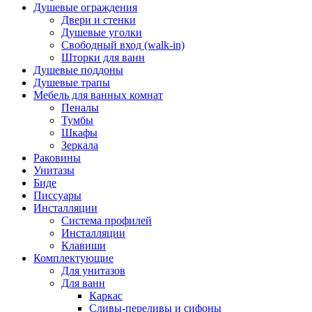
Душевые ограждения
Двери и стенки
Душевые уголки
Свободный вход (walk-in)
Шторки для ванн
Душевые поддоны
Душевые трапы
Мебель для ванных комнат
Пеналы
Тумбы
Шкафы
Зеркала
Раковины
Унитазы
Биде
Писсуары
Инсталляции
Система профилей
Инсталляции
Клавиши
Комплектующие
Для унитазов
Для ванн
Каркас
Сливы-переливы и сифоны