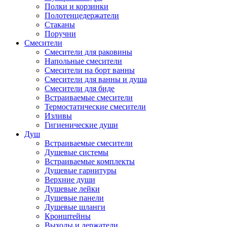
Полки и корзинки
Полотенцедержатели
Стаканы
Поручни
Смесители
Смесители для раковины
Напольные смесители
Смесители на борт ванны
Смесители для ванны и душа
Смесители для биде
Встраиваемые смесители
Термостатические смесители
Изливы
Гигиенические души
Душ
Встраиваемые смесители
Душевые системы
Встраиваемые комплекты
Душевые гарнитуры
Верхние души
Душевые лейки
Душевые панели
Душевые шланги
Кронштейны
Выходы и держатели