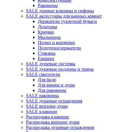
Комплектующие
Раковины
SALE донные клапаны и сифоны
SALE аксессуары для ванных комнат
Держатели туалетной бумаги
Дозаторы
Крючки
Мыльницы
Полки и корзинки
Полотенцедержатели
Стаканы
Ершики
SALE душевые системы
SALE душевые поддоны и трапы
SALE смесители
Для биде
Для ванны и душа
Для раковины
SALE раковины
SALE душевые ограждения
SALE верхние души
SALE клавиши
Распродажа клавиши
Распродажа верхние души
Распродажа душевые ограждения