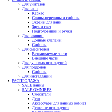
Для унитазов
Для ванн
Каркас
Сливы-переливы и сифоны
Экраны для ванн
Звук и свет
Подголовники и ручки
Для раковин
Донные клапаны
Сифоны
Для смесителей
Встраиваемые части
Внешние части
Для душевых ограждений
Для поддонов
Сифоны
Для инсталляций
РАСПРОДАЖА
SALE ванны
SALE OMNIRES
Смесители
Душ
Аксессуары для ванных комнат
Душевые ограждения