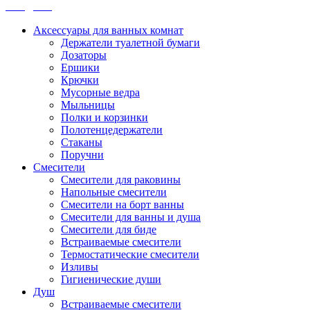
Санджет
Аксессуары для ванных комнат
Держатели туалетной бумаги
Дозаторы
Ершики
Крючки
Мусорные ведра
Мыльницы
Полки и корзинки
Полотенцедержатели
Стаканы
Поручни
Смесители
Смесители для раковины
Напольные смесители
Смесители на борт ванны
Смесители для ванны и душа
Смесители для биде
Встраиваемые смесители
Термостатические смесители
Изливы
Гигиенические души
Душ
Встраиваемые смесители