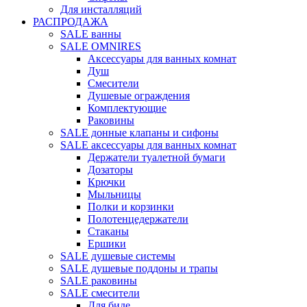
Для инсталляций
РАСПРОДАЖА
SALE ванны
SALE OMNIRES
Аксессуары для ванных комнат
Душ
Смесители
Душевые ограждения
Комплектующие
Раковины
SALE донные клапаны и сифоны
SALE аксессуары для ванных комнат
Держатели туалетной бумаги
Дозаторы
Крючки
Мыльницы
Полки и корзинки
Полотенцедержатели
Стаканы
Ершики
SALE душевые системы
SALE душевые поддоны и трапы
SALE раковины
SALE смесители
Для биде