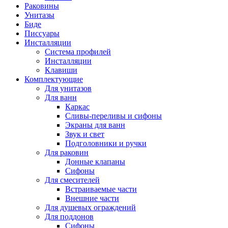
Раковины
Унитазы
Биде
Писсуары
Инсталляции
Система профилей
Инсталляции
Клавиши
Комплектующие
Для унитазов
Для ванн
Каркас
Сливы-переливы и сифоны
Экраны для ванн
Звук и свет
Подголовники и ручки
Для раковин
Донные клапаны
Сифоны
Для смесителей
Встраиваемые части
Внешние части
Для душевых ограждений
Для поддонов
Сифоны