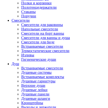
Полки и корзинки
Полотенцедержатели
Стаканы
Поручни
Смесители
Смесители для раковины
Напольные смесители
Смесители на борт ванны
Смесители для ванны и душа
Смесители для биде
Встраиваемые смесители
Термостатические смесители
Изливы
Гигиенические души
Душ
Встраиваемые смесители
Душевые системы
Встраиваемые комплекты
Душевые гарнитуры
Верхние души
Душевые лейки
Душевые панели
Душевые шланги
Кронштейны
Выходы и держатели