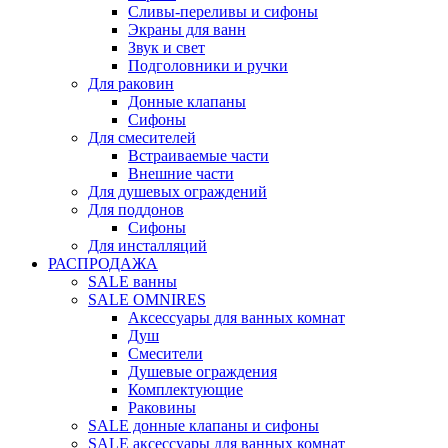
Сливы-переливы и сифоны
Экраны для ванн
Звук и свет
Подголовники и ручки
Для раковин
Донные клапаны
Сифоны
Для смесителей
Встраиваемые части
Внешние части
Для душевых ограждений
Для поддонов
Сифоны
Для инсталляций
РАСПРОДАЖА
SALE ванны
SALE OMNIRES
Аксессуары для ванных комнат
Душ
Смесители
Душевые ограждения
Комплектующие
Раковины
SALE донные клапаны и сифоны
SALE аксессуары для ванных комнат