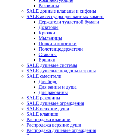
Комплектующие
Раковины
SALE донные клапаны и сифоны
SALE аксессуары для ванных комнат
Держатели туалетной бумаги
Дозаторы
Крючки
Мыльницы
Полки и корзинки
Полотенцедержатели
Стаканы
Ершики
SALE душевые системы
SALE душевые поддоны и трапы
SALE смесители
Для биде
Для ванны и душа
Для раковины
SALE раковины
SALE душевые ограждения
SALE верхние души
SALE клавиши
Распродажа клавиши
Распродажа верхние души
Распродажа душевые ограждения