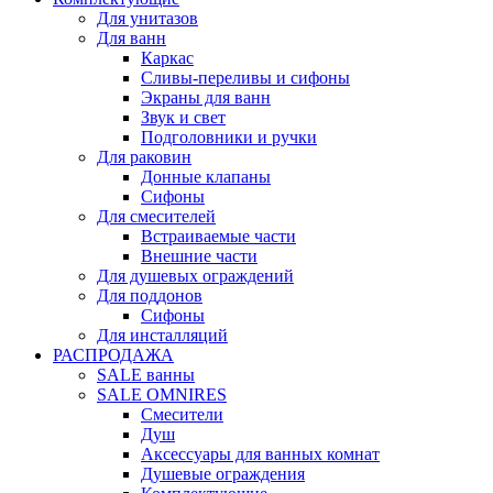
Для унитазов
Для ванн
Каркас
Сливы-переливы и сифоны
Экраны для ванн
Звук и свет
Подголовники и ручки
Для раковин
Донные клапаны
Сифоны
Для смесителей
Встраиваемые части
Внешние части
Для душевых ограждений
Для поддонов
Сифоны
Для инсталляций
РАСПРОДАЖА
SALE ванны
SALE OMNIRES
Смесители
Душ
Аксессуары для ванных комнат
Душевые ограждения