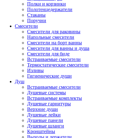
Полки и корзинки
Полотенцедержатели
Стаканы
Поручни
Смесители
Смесители для раковины
Напольные смесители
Смесители на борт ванны
Смесители для ванны и душа
Смесители для биде
Встраиваемые смесители
Термостатические смесители
Изливы
Гигиенические души
Душ
Встраиваемые смесители
Душевые системы
Встраиваемые комплекты
Душевые гарнитуры
Верхние души
Душевые лейки
Душевые панели
Душевые шланги
Кронштейны
Выходы и держатели