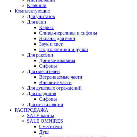
Клавиши
Комплектующие
Для унитазов
Для ванн
Каркас
Сливы-переливы и сифоны
Экраны для ванн
Звук и свет
Подголовники и ручки
Для раковин
Донные клапаны
Сифоны
Для смесителей
Встраиваемые части
Внешние части
Для душевых ограждений
Для поддонов
Сифоны
Для инсталляций
РАСПРОДАЖА
SALE ванны
SALE OMNIRES
Смесители
Душ