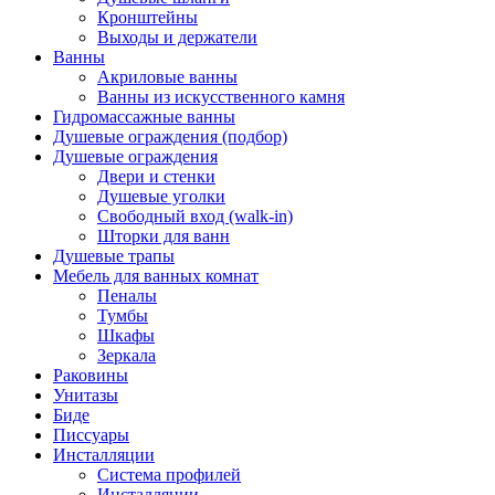
Кронштейны
Выходы и держатели
Ванны
Акриловые ванны
Ванны из искусственного камня
Гидромассажные ванны
Душевые ограждения (подбор)
Душевые ограждения
Двери и стенки
Душевые уголки
Свободный вход (walk-in)
Шторки для ванн
Душевые трапы
Мебель для ванных комнат
Пеналы
Тумбы
Шкафы
Зеркала
Раковины
Унитазы
Биде
Писсуары
Инсталляции
Система профилей
Инсталляции