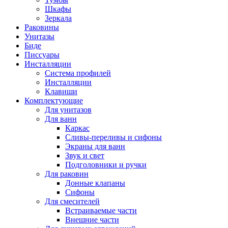
Шкафы
Зеркала
Раковины
Унитазы
Биде
Писсуары
Инсталляции
Система профилей
Инсталляции
Клавиши
Комплектующие
Для унитазов
Для ванн
Каркас
Сливы-переливы и сифоны
Экраны для ванн
Звук и свет
Подголовники и ручки
Для раковин
Донные клапаны
Сифоны
Для смесителей
Встраиваемые части
Внешние части