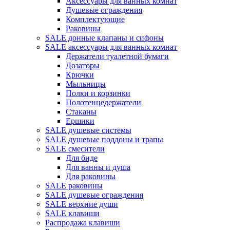
Аксессуары для ванных комнат
Душевые ограждения
Комплектующие
Раковины
SALE донные клапаны и сифоны
SALE аксессуары для ванных комнат
Держатели туалетной бумаги
Дозаторы
Крючки
Мыльницы
Полки и корзинки
Полотенцедержатели
Стаканы
Ершики
SALE душевые системы
SALE душевые поддоны и трапы
SALE смесители
Для биде
Для ванны и душа
Для раковины
SALE раковины
SALE душевые ограждения
SALE верхние души
SALE клавиши
Распродажа клавиши