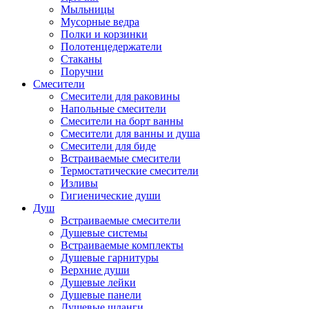
Мыльницы
Мусорные ведра
Полки и корзинки
Полотенцедержатели
Стаканы
Поручни
Смесители
Смесители для раковины
Напольные смесители
Смесители на борт ванны
Смесители для ванны и душа
Смесители для биде
Встраиваемые смесители
Термостатические смесители
Изливы
Гигиенические души
Душ
Встраиваемые смесители
Душевые системы
Встраиваемые комплекты
Душевые гарнитуры
Верхние души
Душевые лейки
Душевые панели
Душевые шланги