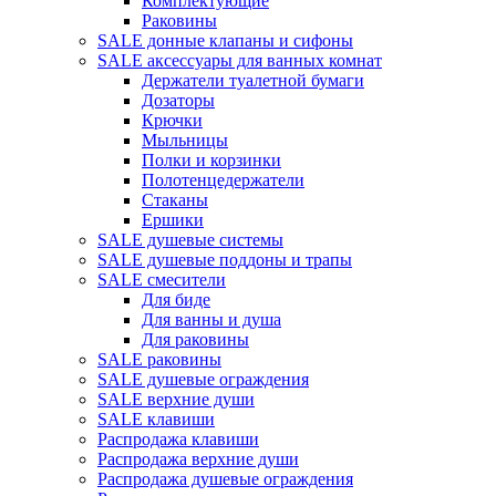
Комплектующие
Раковины
SALE донные клапаны и сифоны
SALE аксессуары для ванных комнат
Держатели туалетной бумаги
Дозаторы
Крючки
Мыльницы
Полки и корзинки
Полотенцедержатели
Стаканы
Ершики
SALE душевые системы
SALE душевые поддоны и трапы
SALE смесители
Для биде
Для ванны и душа
Для раковины
SALE раковины
SALE душевые ограждения
SALE верхние души
SALE клавиши
Распродажа клавиши
Распродажа верхние души
Распродажа душевые ограждения