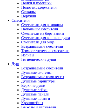
Полки и корзинки
Полотенцедержатели
Стаканы
Поручни
Смесители
Смесители для раковины
Напольные смесители
Смесители на борт ванны
Смесители для ванны и душа
Смесители для биде
Встраиваемые смесители
Термостатические смесители
Изливы
Гигиенические души
Душ
Встраиваемые смесители
Душевые системы
Встраиваемые комплекты
Душевые гарнитуры
Верхние души
Душевые лейки
Душевые панели
Душевые шланги
Кронштейны
Выходы и держатели