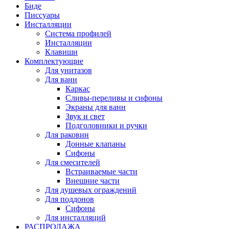
Биде
Писсуары
Инсталляции
Система профилей
Инсталляции
Клавиши
Комплектующие
Для унитазов
Для ванн
Каркас
Сливы-переливы и сифоны
Экраны для ванн
Звук и свет
Подголовники и ручки
Для раковин
Донные клапаны
Сифоны
Для смесителей
Встраиваемые части
Внешние части
Для душевых ограждений
Для поддонов
Сифоны
Для инсталляций
РАСПРОДАЖА