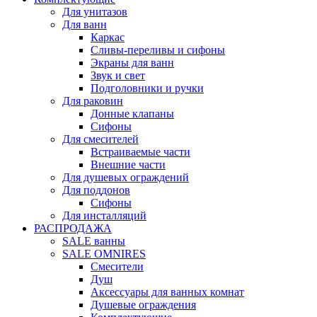
Для унитазов
Для ванн
Каркас
Сливы-переливы и сифоны
Экраны для ванн
Звук и свет
Подголовники и ручки
Для раковин
Донные клапаны
Сифоны
Для смесителей
Встраиваемые части
Внешние части
Для душевых ограждений
Для поддонов
Сифоны
Для инсталляций
РАСПРОДАЖА
SALE ванны
SALE OMNIRES
Смесители
Душ
Аксессуары для ванных комнат
Душевые ограждения