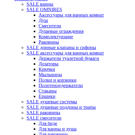
SALE ванны
SALE OMNIRES
Аксессуары для ванных комнат
Душ
Смесители
Душевые ограждения
Комплектующие
Раковины
SALE донные клапаны и сифоны
SALE аксессуары для ванных комнат
Держатели туалетной бумаги
Дозаторы
Крючки
Мыльницы
Полки и корзинки
Полотенцедержатели
Стаканы
Ершики
SALE душевые системы
SALE душевые поддоны и трапы
SALE раковины
SALE смесители
Для биде
Для ванны и душа
Для раковины