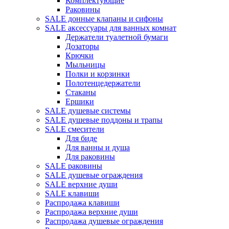
Комплектующие
Раковины
SALE донные клапаны и сифоны
SALE аксессуары для ванных комнат
Держатели туалетной бумаги
Дозаторы
Крючки
Мыльницы
Полки и корзинки
Полотенцедержатели
Стаканы
Ершики
SALE душевые системы
SALE душевые поддоны и трапы
SALE смесители
Для биде
Для ванны и душа
Для раковины
SALE раковины
SALE душевые ограждения
SALE верхние души
SALE клавиши
Распродажа клавиши
Распродажа верхние души
Распродажа душевые ограждения