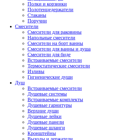
Полки и корзинки
Полотенцедержатели
Стаканы
Поручни
Смесители
Смесители для раковины
Напольные смесители
Смесители на борт ванны
Смесители для ванны и душа
Смесители для биде
Встраиваемые смесители
Термостатические смесители
Изливы
Гигиенические души
Душ
Встраиваемые смесители
Душевые системы
Встраиваемые комплекты
Душевые гарнитуры
Верхние души
Душевые лейки
Душевые панели
Душевые шланги
Кронштейны
Выходы и держатели