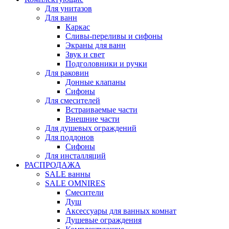
Для унитазов
Для ванн
Каркас
Сливы-переливы и сифоны
Экраны для ванн
Звук и свет
Подголовники и ручки
Для раковин
Донные клапаны
Сифоны
Для смесителей
Встраиваемые части
Внешние части
Для душевых ограждений
Для поддонов
Сифоны
Для инсталляций
РАСПРОДАЖА
SALE ванны
SALE OMNIRES
Смесители
Душ
Аксессуары для ванных комнат
Душевые ограждения