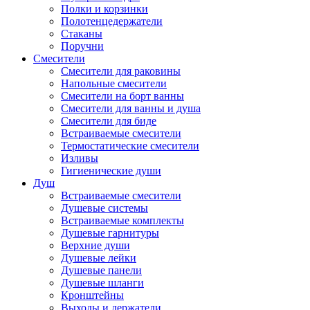
Полки и корзинки
Полотенцедержатели
Стаканы
Поручни
Смесители
Смесители для раковины
Напольные смесители
Смесители на борт ванны
Смесители для ванны и душа
Смесители для биде
Встраиваемые смесители
Термостатические смесители
Изливы
Гигиенические души
Душ
Встраиваемые смесители
Душевые системы
Встраиваемые комплекты
Душевые гарнитуры
Верхние души
Душевые лейки
Душевые панели
Душевые шланги
Кронштейны
Выходы и держатели