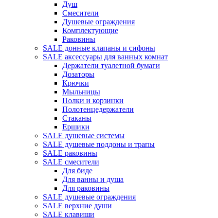
Душ
Смесители
Душевые ограждения
Комплектующие
Раковины
SALE донные клапаны и сифоны
SALE аксессуары для ванных комнат
Держатели туалетной бумаги
Дозаторы
Крючки
Мыльницы
Полки и корзинки
Полотенцедержатели
Стаканы
Ершики
SALE душевые системы
SALE душевые поддоны и трапы
SALE раковины
SALE смесители
Для биде
Для ванны и душа
Для раковины
SALE душевые ограждения
SALE верхние души
SALE клавиши