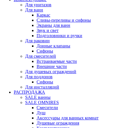
Для унитазов
Для ванн
Каркас
Сливы-переливы и сифоны
Экраны для ванн
Звук и свет
Подголовники и ручки
Для раковин
Донные клапаны
Сифоны
Для смесителей
Встраиваемые части
Внешние части
Для душевых ограждений
Для поддонов
Сифоны
Для инсталляций
РАСПРОДАЖА
SALE ванны
SALE OMNIRES
Смесители
Душ
Аксессуары для ванных комнат
Душевые ограждения