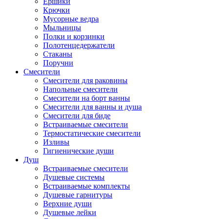
Ершики
Крючки
Мусорные ведра
Мыльницы
Полки и корзинки
Полотенцедержатели
Стаканы
Поручни
Смесители
Смесители для раковины
Напольные смесители
Смесители на борт ванны
Смесители для ванны и душа
Смесители для биде
Встраиваемые смесители
Термостатические смесители
Изливы
Гигиенические души
Душ
Встраиваемые смесители
Душевые системы
Встраиваемые комплекты
Душевые гарнитуры
Верхние души
Душевые лейки