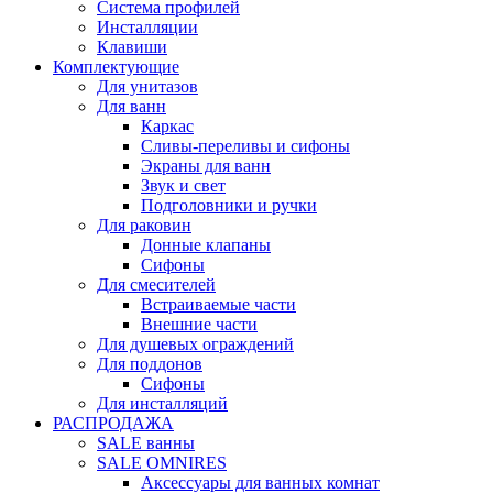
Система профилей
Инсталляции
Клавиши
Комплектующие
Для унитазов
Для ванн
Каркас
Сливы-переливы и сифоны
Экраны для ванн
Звук и свет
Подголовники и ручки
Для раковин
Донные клапаны
Сифоны
Для смесителей
Встраиваемые части
Внешние части
Для душевых ограждений
Для поддонов
Сифоны
Для инсталляций
РАСПРОДАЖА
SALE ванны
SALE OMNIRES
Аксессуары для ванных комнат