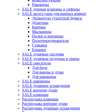
Комплектующие
Раковины
SALE донные клапаны и сифоны
SALE аксессуары для ванных комнат
Держатели туалетной бумаги
Дозаторы
Крючки
Мыльницы
Полки и корзинки
Полотенцедержатели
Стаканы
Ершики
SALE душевые системы
SALE душевые поддоны и трапы
SALE смесители
Для биде
Для ванны и душа
Для раковины
SALE раковины
SALE душевые ограждения
SALE верхние души
SALE клавиши
Распродажа клавиши
Распродажа верхние души
Распродажа душевые ограждения