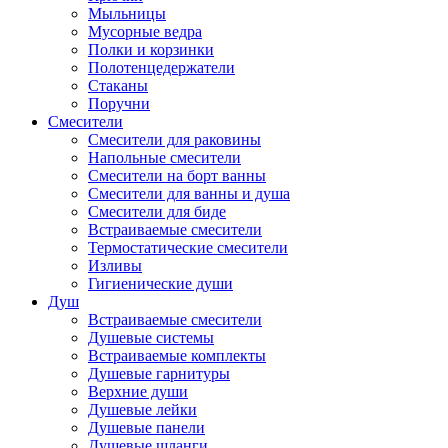
Мыльницы
Мусорные ведра
Полки и корзинки
Полотенцедержатели
Стаканы
Поручни
Смесители
Смесители для раковины
Напольные смесители
Смесители на борт ванны
Смесители для ванны и душа
Смесители для биде
Встраиваемые смесители
Термостатические смесители
Изливы
Гигиенические души
Душ
Встраиваемые смесители
Душевые системы
Встраиваемые комплекты
Душевые гарнитуры
Верхние души
Душевые лейки
Душевые панели
Душевые шланги