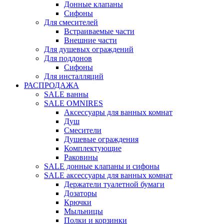
Донные клапаны
Сифоны
Для смесителей
Встраиваемые части
Внешние части
Для душевых ограждений
Для поддонов
Сифоны
Для инсталляций
РАСПРОДАЖА
SALE ванны
SALE OMNIRES
Аксессуары для ванных комнат
Душ
Смесители
Душевые ограждения
Комплектующие
Раковины
SALE донные клапаны и сифоны
SALE аксессуары для ванных комнат
Держатели туалетной бумаги
Дозаторы
Крючки
Мыльницы
Полки и корзинки