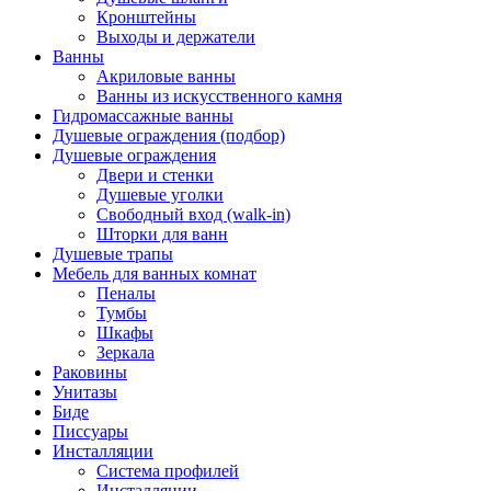
Кронштейны
Выходы и держатели
Ванны
Акриловые ванны
Ванны из искусственного камня
Гидромассажные ванны
Душевые ограждения (подбор)
Душевые ограждения
Двери и стенки
Душевые уголки
Свободный вход (walk-in)
Шторки для ванн
Душевые трапы
Мебель для ванных комнат
Пеналы
Тумбы
Шкафы
Зеркала
Раковины
Унитазы
Биде
Писсуары
Инсталляции
Система профилей
Инсталляции