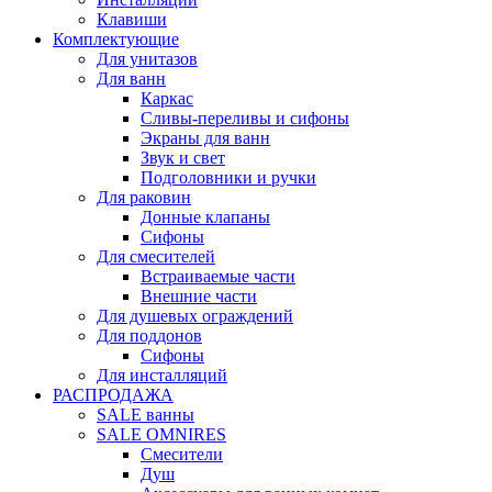
Клавиши
Комплектующие
Для унитазов
Для ванн
Каркас
Сливы-переливы и сифоны
Экраны для ванн
Звук и свет
Подголовники и ручки
Для раковин
Донные клапаны
Сифоны
Для смесителей
Встраиваемые части
Внешние части
Для душевых ограждений
Для поддонов
Сифоны
Для инсталляций
РАСПРОДАЖА
SALE ванны
SALE OMNIRES
Смесители
Душ