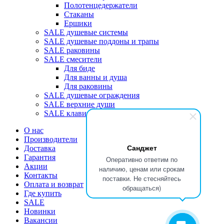
Полотенцедержатели
Стаканы
Ершики
SALE душевые системы
SALE душевые поддоны и трапы
SALE раковины
SALE смесители
Для биде
Для ванны и душа
Для раковины
SALE душевые ограждения
SALE верхние души
SALE клавиши
О нас
Производители
Санджет
Доставка
Гарантия
Оперативно ответим по
Акции
наличию, ценам или срокам
Контакты
поставки. Не стесняйтесь
Оплата и возврат
обращаться)
Где купить
SALE
Новинки
Вакансии