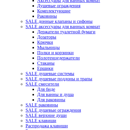
Аксессуары для ванных комнат
Душевые ограждения
Комплектующие
Раковины
SALE донные клапаны и сифоны
SALE аксессуары для ванных комнат
Держатели туалетной бумаги
Дозаторы
Крючки
Мыльницы
Полки и корзинки
Полотенцедержатели
Стаканы
Ершики
SALE душевые системы
SALE душевые поддоны и трапы
SALE смесители
Для биде
Для ванны и душа
Для раковины
SALE раковины
SALE душевые ограждения
SALE верхние души
SALE клавиши
Распродажа клавиши