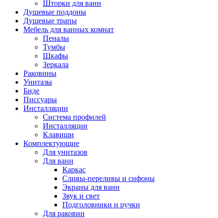
Шторки для ванн
Душевые поддоны
Душевые трапы
Мебель для ванных комнат
Пеналы
Тумбы
Шкафы
Зеркала
Раковины
Унитазы
Биде
Писсуары
Инсталляции
Система профилей
Инсталляции
Клавиши
Комплектующие
Для унитазов
Для ванн
Каркас
Сливы-переливы и сифоны
Экраны для ванн
Звук и свет
Подголовники и ручки
Для раковин