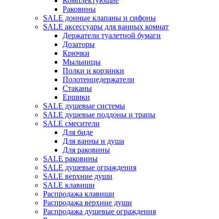
Комплектующие
Раковины
SALE донные клапаны и сифоны
SALE аксессуары для ванных комнат
Держатели туалетной бумаги
Дозаторы
Крючки
Мыльницы
Полки и корзинки
Полотенцедержатели
Стаканы
Ершики
SALE душевые системы
SALE душевые поддоны и трапы
SALE смесители
Для биде
Для ванны и душа
Для раковины
SALE раковины
SALE душевые ограждения
SALE верхние души
SALE клавиши
Распродажа клавиши
Распродажа верхние души
Распродажа душевые ограждения