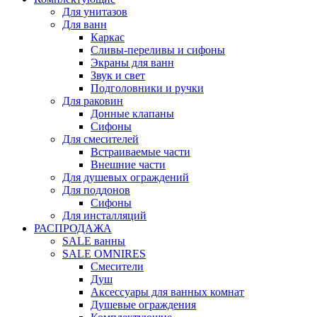
Для унитазов
Для ванн
Каркас
Сливы-переливы и сифоны
Экраны для ванн
Звук и свет
Подголовники и ручки
Для раковин
Донные клапаны
Сифоны
Для смесителей
Встраиваемые части
Внешние части
Для душевых ограждений
Для поддонов
Сифоны
Для инсталляций
РАСПРОДАЖА
SALE ванны
SALE OMNIRES
Смесители
Душ
Аксессуары для ванных комнат
Душевые ограждения