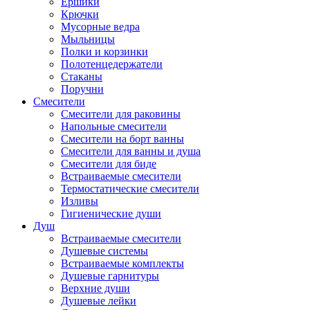
Ершики
Крючки
Мусорные ведра
Мыльницы
Полки и корзинки
Полотенцедержатели
Стаканы
Поручни
Смесители
Смесители для раковины
Напольные смесители
Смесители на борт ванны
Смесители для ванны и душа
Смесители для биде
Встраиваемые смесители
Термостатические смесители
Изливы
Гигиенические души
Душ
Встраиваемые смесители
Душевые системы
Встраиваемые комплекты
Душевые гарнитуры
Верхние души
Душевые лейки