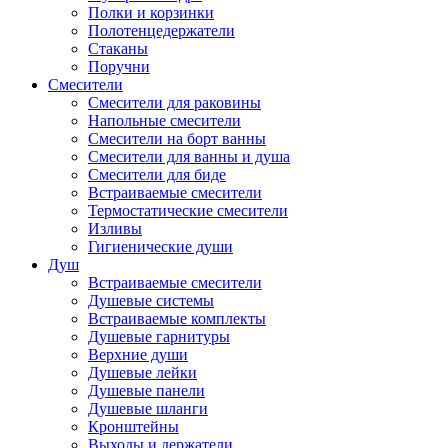
Полки и корзинки
Полотенцедержатели
Стаканы
Поручни
Смесители
Смесители для раковины
Напольные смесители
Смесители на борт ванны
Смесители для ванны и душа
Смесители для биде
Встраиваемые смесители
Термостатические смесители
Изливы
Гигиенические души
Душ
Встраиваемые смесители
Душевые системы
Встраиваемые комплекты
Душевые гарнитуры
Верхние души
Душевые лейки
Душевые панели
Душевые шланги
Кронштейны
Выходы и держатели