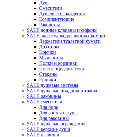
Душ
Смесители
Душевые ограждения
Комплектующие
Раковины
SALE донные клапаны и сифоны
SALE аксессуары для ванных комнат
Держатели туалетной бумаги
Дозаторы
Крючки
Мыльницы
Полки и корзинки
Полотенцедержатели
Стаканы
Ершики
SALE душевые системы
SALE душевые поддоны и трапы
SALE раковины
SALE смесители
Для биде
Для ванны и душа
Для раковины
SALE душевые ограждения
SALE верхние души
SALE клавиши