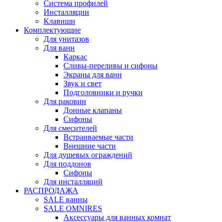
Система профилей
Инсталляции
Клавиши
Комплектующие
Для унитазов
Для ванн
Каркас
Сливы-переливы и сифоны
Экраны для ванн
Звук и свет
Подголовники и ручки
Для раковин
Донные клапаны
Сифоны
Для смесителей
Встраиваемые части
Внешние части
Для душевых ограждений
Для поддонов
Сифоны
Для инсталляций
РАСПРОДАЖА
SALE ванны
SALE OMNIRES
Аксессуары для ванных комнат