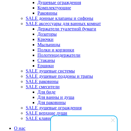
Душевые ограждения
Комплектующие
Раковины
SALE донные клапаны и сифоны
SALE аксессуары для ванных комнат
Держатели туалетной бумаги
Дозаторы
Крючки
Мыльницы
Полки и корзинки
Полотенцедержатели
Стаканы
Ершики
SALE душевые системы
SALE душевые поддоны и трапы
SALE раковины
SALE смесители
Для биде
Для ванны и душа
Для раковины
SALE душевые ограждения
SALE верхние души
SALE клавиши
О нас