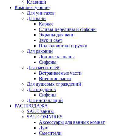
Клавиши
Комплектующие
Для унитазов
Для ванн
Каркас
Сливы-переливы и сифоны
Экраны для ванн
Звук и свет
Подголовники и ручки
Для раковин
Донные клапаны
Сифоны
Для смесителей
Встраиваемые части
Внешние части
Для душевых ограждений
Для поддонов
Сифоны
Для инсталляций
РАСПРОДАЖА
SALE ванны
SALE OMNIRES
Аксессуары для ванных комнат
Душ
Смесители