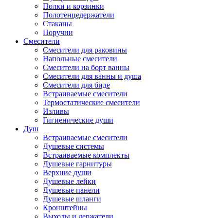
Полки и корзинки
Полотенцедержатели
Стаканы
Поручни
Смесители
Смесители для раковины
Напольные смесители
Смесители на борт ванны
Смесители для ванны и душа
Смесители для биде
Встраиваемые смесители
Термостатические смесители
Изливы
Гигиенические души
Душ
Встраиваемые смесители
Душевые системы
Встраиваемые комплекты
Душевые гарнитуры
Верхние души
Душевые лейки
Душевые панели
Душевые шланги
Кронштейны
Выходы и держатели