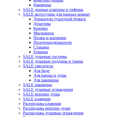
Комплектующие
Раковины
SALE донные клапаны и сифоны
SALE аксессуары для ванных комнат
Держатели туалетной бумаги
Дозаторы
Крючки
Мыльницы
Полки и корзинки
Полотенцедержатели
Стаканы
Ершики
SALE душевые системы
SALE душевые поддоны и трапы
SALE смесители
Для биде
Для ванны и душа
Для раковины
SALE раковины
SALE душевые ограждения
SALE верхние души
SALE клавиши
Распродажа клавиши
Распродажа верхние души
Распродажа душевые ограждения