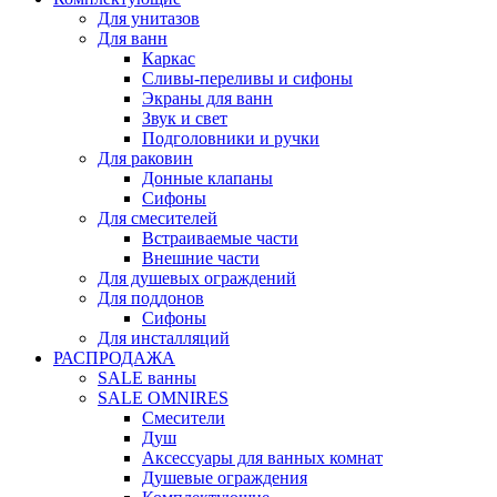
Для унитазов
Для ванн
Каркас
Сливы-переливы и сифоны
Экраны для ванн
Звук и свет
Подголовники и ручки
Для раковин
Донные клапаны
Сифоны
Для смесителей
Встраиваемые части
Внешние части
Для душевых ограждений
Для поддонов
Сифоны
Для инсталляций
РАСПРОДАЖА
SALE ванны
SALE OMNIRES
Смесители
Душ
Аксессуары для ванных комнат
Душевые ограждения