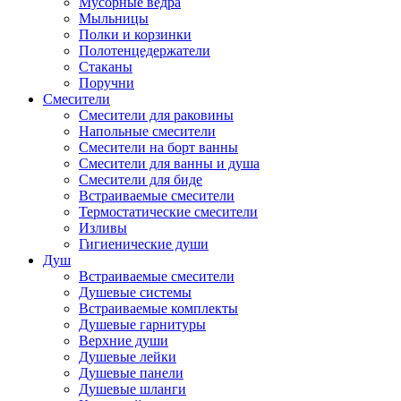
Мусорные ведра
Мыльницы
Полки и корзинки
Полотенцедержатели
Стаканы
Поручни
Смесители
Смесители для раковины
Напольные смесители
Смесители на борт ванны
Смесители для ванны и душа
Смесители для биде
Встраиваемые смесители
Термостатические смесители
Изливы
Гигиенические души
Душ
Встраиваемые смесители
Душевые системы
Встраиваемые комплекты
Душевые гарнитуры
Верхние души
Душевые лейки
Душевые панели
Душевые шланги