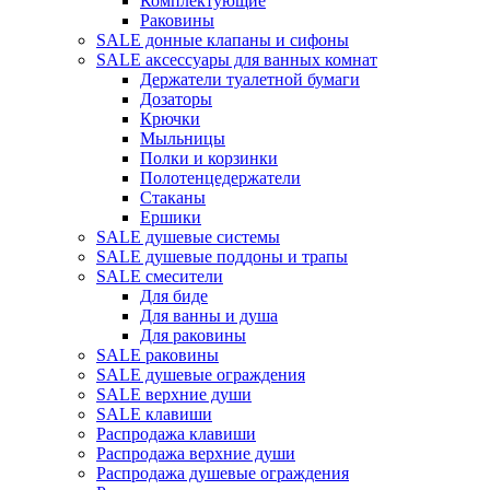
Комплектующие
Раковины
SALE донные клапаны и сифоны
SALE аксессуары для ванных комнат
Держатели туалетной бумаги
Дозаторы
Крючки
Мыльницы
Полки и корзинки
Полотенцедержатели
Стаканы
Ершики
SALE душевые системы
SALE душевые поддоны и трапы
SALE смесители
Для биде
Для ванны и душа
Для раковины
SALE раковины
SALE душевые ограждения
SALE верхние души
SALE клавиши
Распродажа клавиши
Распродажа верхние души
Распродажа душевые ограждения