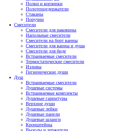
Полки и корзинки
Полотенцедержатели
Стаканы
Поручни
Смесители
Смесители для раковины
Напольные смесители
Смесители на борт ванны
Смесители для ванны и душа
Смесители для биде
Встраиваемые смесители
Термостатические смесители
Изливы
Гигиенические души
Душ
Встраиваемые смесители
Душевые системы
Встраиваемые комплекты
Душевые гарнитуры
Верхние души
Душевые лейки
Душевые панели
Душевые шланги
Кронштейны
Выходы и держатели