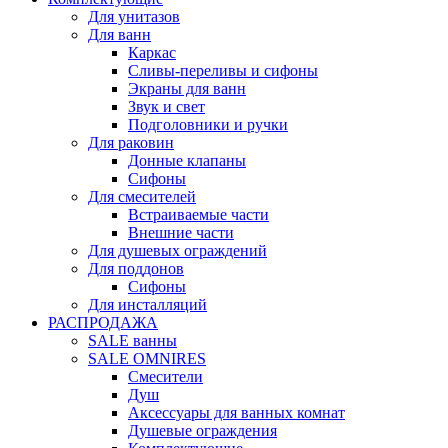
Для унитазов
Для ванн
Каркас
Сливы-переливы и сифоны
Экраны для ванн
Звук и свет
Подголовники и ручки
Для раковин
Донные клапаны
Сифоны
Для смесителей
Встраиваемые части
Внешние части
Для душевых ограждений
Для поддонов
Сифоны
Для инсталляций
РАСПРОДАЖА
SALE ванны
SALE OMNIRES
Смесители
Душ
Аксессуары для ванных комнат
Душевые ограждения