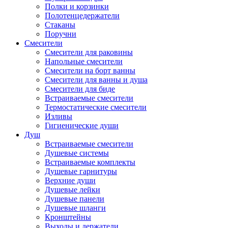
Полки и корзинки
Полотенцедержатели
Стаканы
Поручни
Смесители
Смесители для раковины
Напольные смесители
Смесители на борт ванны
Смесители для ванны и душа
Смесители для биде
Встраиваемые смесители
Термостатические смесители
Изливы
Гигиенические души
Душ
Встраиваемые смесители
Душевые системы
Встраиваемые комплекты
Душевые гарнитуры
Верхние души
Душевые лейки
Душевые панели
Душевые шланги
Кронштейны
Выходы и держатели