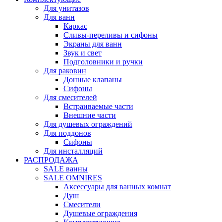
Для унитазов
Для ванн
Каркас
Сливы-переливы и сифоны
Экраны для ванн
Звук и свет
Подголовники и ручки
Для раковин
Донные клапаны
Сифоны
Для смесителей
Встраиваемые части
Внешние части
Для душевых ограждений
Для поддонов
Сифоны
Для инсталляций
РАСПРОДАЖА
SALE ванны
SALE OMNIRES
Аксессуары для ванных комнат
Душ
Смесители
Душевые ограждения