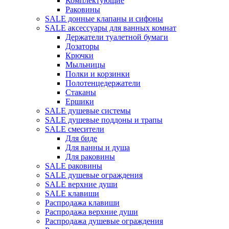
Комплектующие
Раковины
SALE донные клапаны и сифоны
SALE аксессуары для ванных комнат
Держатели туалетной бумаги
Дозаторы
Крючки
Мыльницы
Полки и корзинки
Полотенцедержатели
Стаканы
Ершики
SALE душевые системы
SALE душевые поддоны и трапы
SALE смесители
Для биде
Для ванны и душа
Для раковины
SALE раковины
SALE душевые ограждения
SALE верхние души
SALE клавиши
Распродажа клавиши
Распродажа верхние души
Распродажа душевые ограждения