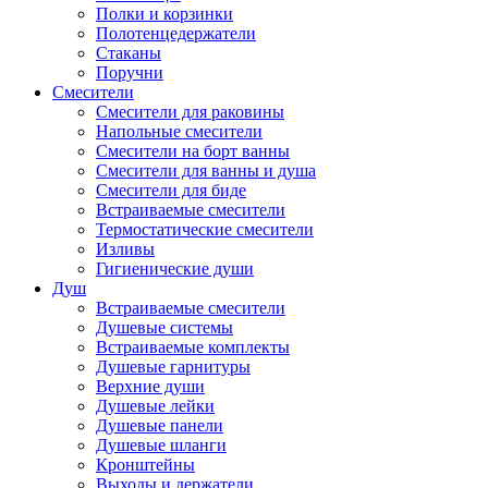
Полки и корзинки
Полотенцедержатели
Стаканы
Поручни
Смесители
Смесители для раковины
Напольные смесители
Смесители на борт ванны
Смесители для ванны и душа
Смесители для биде
Встраиваемые смесители
Термостатические смесители
Изливы
Гигиенические души
Душ
Встраиваемые смесители
Душевые системы
Встраиваемые комплекты
Душевые гарнитуры
Верхние души
Душевые лейки
Душевые панели
Душевые шланги
Кронштейны
Выходы и держатели