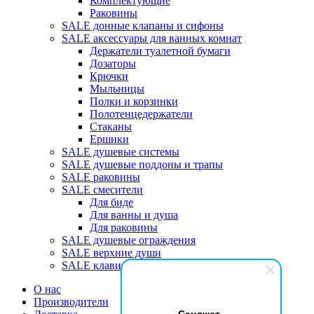
Комплектующие
Раковины
SALE донные клапаны и сифоны
SALE аксессуары для ванных комнат
Держатели туалетной бумаги
Дозаторы
Крючки
Мыльницы
Полки и корзинки
Полотенцедержатели
Стаканы
Ершики
SALE душевые системы
SALE душевые поддоны и трапы
SALE раковины
SALE смесители
Для биде
Для ванны и душа
Для раковины
SALE душевые ограждения
SALE верхние души
SALE клавиши
О нас
Производители
Санджет