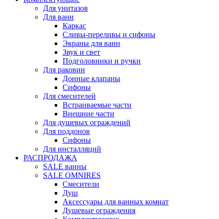
Для унитазов
Для ванн
Каркас
Сливы-переливы и сифоны
Экраны для ванн
Звук и свет
Подголовники и ручки
Для раковин
Донные клапаны
Сифоны
Для смесителей
Встраиваемые части
Внешние части
Для душевых ограждений
Для поддонов
Сифоны
Для инсталляций
РАСПРОДАЖА
SALE ванны
SALE OMNIRES
Смесители
Душ
Аксессуары для ванных комнат
Душевые ограждения