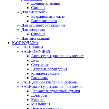
Донные клапаны
Сифоны
Для смесителей
Встраиваемые части
Внешние части
Для душевых ограждений
Для поддонов
Сифоны
Для инсталляций
РАСПРОДАЖА
SALE ванны
SALE OMNIRES
Аксессуары для ванных комнат
Душ
Смесители
Душевые ограждения
Комплектующие
Раковины
SALE донные клапаны и сифоны
SALE аксессуары для ванных комнат
Держатели туалетной бумаги
Дозаторы
Крючки
Мыльницы
Полки и корзинки