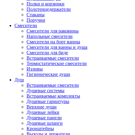
Полки и корзинки
Полотенцедержатели
Стаканы
Поручни
Смесители
Смесители для раковины
Напольные смесители
Смесители на борт ванны
Смесители для ванны и душа
Смесители для биде
Встраиваемые смесители
Термостатические смесители
Изливы
Гигиенические души
Душ
Встраиваемые смесители
Душевые системы
Встраиваемые комплекты
Душевые гарнитуры
Верхние души
Душевые лейки
Душевые панели
Душевые шланги
Кронштейны
Выходы и держатели