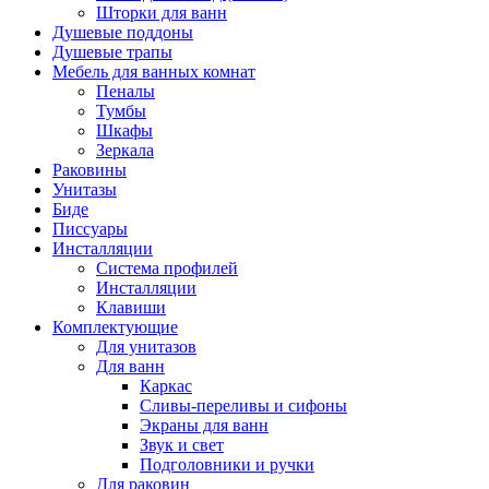
Шторки для ванн
Душевые поддоны
Душевые трапы
Мебель для ванных комнат
Пеналы
Тумбы
Шкафы
Зеркала
Раковины
Унитазы
Биде
Писсуары
Инсталляции
Система профилей
Инсталляции
Клавиши
Комплектующие
Для унитазов
Для ванн
Каркас
Сливы-переливы и сифоны
Экраны для ванн
Звук и свет
Подголовники и ручки
Для раковин