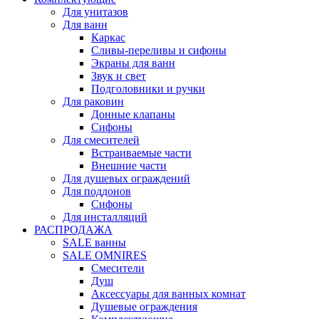
Для унитазов
Для ванн
Каркас
Сливы-переливы и сифоны
Экраны для ванн
Звук и свет
Подголовники и ручки
Для раковин
Донные клапаны
Сифоны
Для смесителей
Встраиваемые части
Внешние части
Для душевых ограждений
Для поддонов
Сифоны
Для инсталляций
РАСПРОДАЖА
SALE ванны
SALE OMNIRES
Смесители
Душ
Аксессуары для ванных комнат
Душевые ограждения