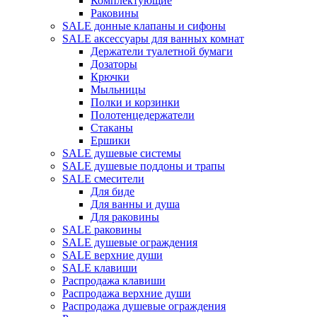
Комплектующие
Раковины
SALE донные клапаны и сифоны
SALE аксессуары для ванных комнат
Держатели туалетной бумаги
Дозаторы
Крючки
Мыльницы
Полки и корзинки
Полотенцедержатели
Стаканы
Ершики
SALE душевые системы
SALE душевые поддоны и трапы
SALE смесители
Для биде
Для ванны и душа
Для раковины
SALE раковины
SALE душевые ограждения
SALE верхние души
SALE клавиши
Распродажа клавиши
Распродажа верхние души
Распродажа душевые ограждения