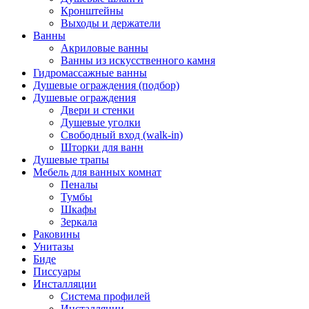
Кронштейны
Выходы и держатели
Ванны
Акриловые ванны
Ванны из искусственного камня
Гидромассажные ванны
Душевые ограждения (подбор)
Душевые ограждения
Двери и стенки
Душевые уголки
Свободный вход (walk-in)
Шторки для ванн
Душевые трапы
Мебель для ванных комнат
Пеналы
Тумбы
Шкафы
Зеркала
Раковины
Унитазы
Биде
Писсуары
Инсталляции
Система профилей
Инсталляции