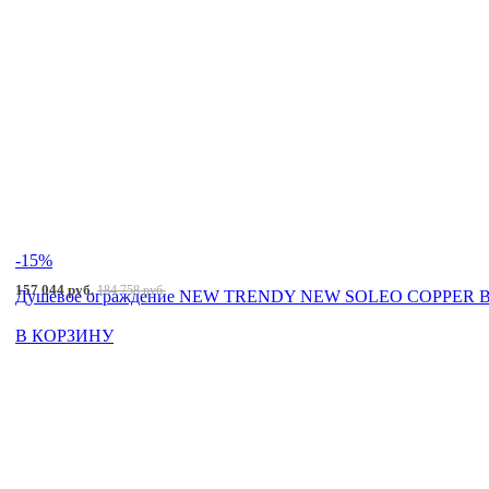
-15%
157 044 руб.
184 758 руб.
Душевое ограждение NEW TRENDY NEW SOLEO COPPER BRU
В КОРЗИНУ