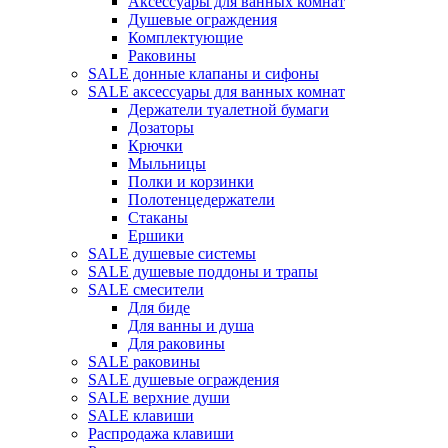
Аксессуары для ванных комнат
Душевые ограждения
Комплектующие
Раковины
SALE донные клапаны и сифоны
SALE аксессуары для ванных комнат
Держатели туалетной бумаги
Дозаторы
Крючки
Мыльницы
Полки и корзинки
Полотенцедержатели
Стаканы
Ершики
SALE душевые системы
SALE душевые поддоны и трапы
SALE смесители
Для биде
Для ванны и душа
Для раковины
SALE раковины
SALE душевые ограждения
SALE верхние души
SALE клавиши
Распродажа клавиши