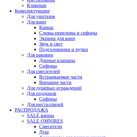
Клавиши
Комплектующие
Для унитазов
Для ванн
Каркас
Сливы-переливы и сифоны
Экраны для ванн
Звук и свет
Подголовники и ручки
Для раковин
Донные клапаны
Сифоны
Для смесителей
Встраиваемые части
Внешние части
Для душевых ограждений
Для поддонов
Сифоны
Для инсталляций
РАСПРОДАЖА
SALE ванны
SALE OMNIRES
Смесители
Душ