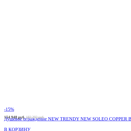
-15%
154 948 руб.
182 292 руб.
Душевое ограждение NEW TRENDY NEW SOLEO COPPER BRU
В КОРЗИНУ