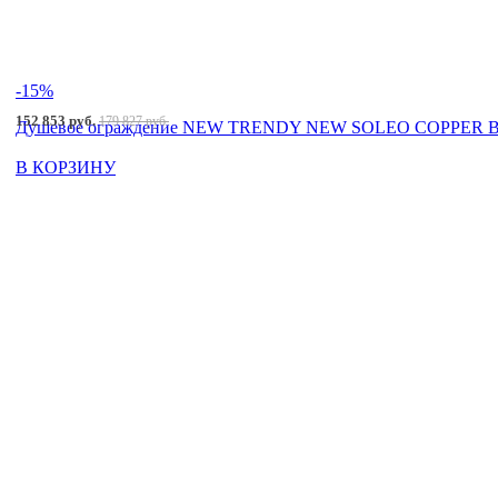
-15%
152 853 руб.
179 827 руб.
Душевое ограждение NEW TRENDY NEW SOLEO COPPER BRU
В КОРЗИНУ