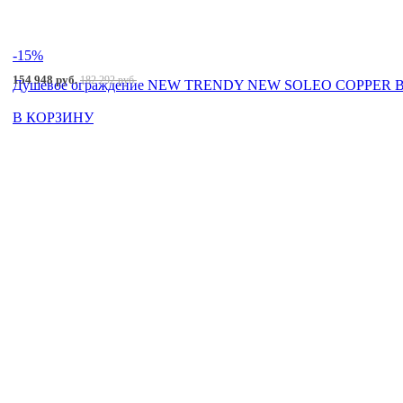
-15%
154 948 руб.
182 292 руб.
Душевое ограждение NEW TRENDY NEW SOLEO COPPER BRU
В КОРЗИНУ