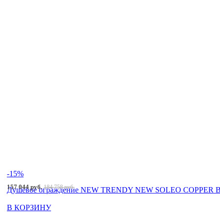
-15%
157 044 руб.
184 758 руб.
Душевое ограждение NEW TRENDY NEW SOLEO COPPER BRU
В КОРЗИНУ