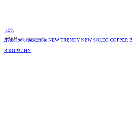
-15%
150 634 руб.
177 217 руб.
Душевое ограждение NEW TRENDY NEW SOLEO COPPER BRU
В КОРЗИНУ