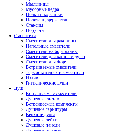
Мыльницы
Мусорные ведра
Полки и корзинки
Полотенцедержатели
Стаканы
Поручни
Смесители
Смесители для раковины
Напольные смесители
Смесители на борт ванны
Смесители для ванны и душа
Смесители для биде
Встраиваемые смесители
Термостатические смесители
Изливы
Гигиенические души
Душ
Встраиваемые смесители
Душевые системы
Встраиваемые комплекты
Душевые гарнитуры
Верхние души
Душевые лейки
Душевые панели
Душевые шланги