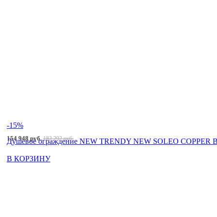
-15%
154 948 руб.
182 292 руб.
Душевое ограждение NEW TRENDY NEW SOLEO COPPER BRU
В КОРЗИНУ