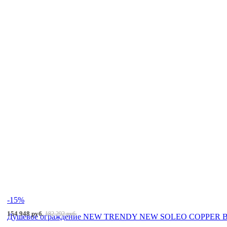
-15%
154 948 руб.
182 292 руб.
Душевое ограждение NEW TRENDY NEW SOLEO COPPER BRU