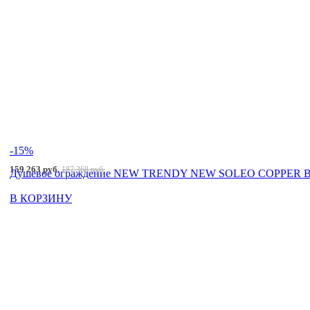
-15%
159 263 руб.
187 368 руб.
Душевое ограждение NEW TRENDY NEW SOLEO COPPER BRU
В КОРЗИНУ