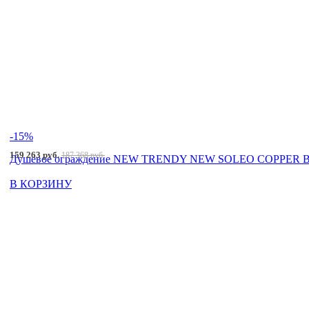
-15%
159 263 руб.
187 368 руб.
Душевое ограждение NEW TRENDY NEW SOLEO COPPER BRU
В КОРЗИНУ