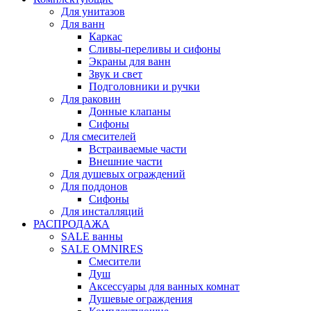
Для унитазов
Для ванн
Каркас
Сливы-переливы и сифоны
Экраны для ванн
Звук и свет
Подголовники и ручки
Для раковин
Донные клапаны
Сифоны
Для смесителей
Встраиваемые части
Внешние части
Для душевых ограждений
Для поддонов
Сифоны
Для инсталляций
РАСПРОДАЖА
SALE ванны
SALE OMNIRES
Смесители
Душ
Аксессуары для ванных комнат
Душевые ограждения