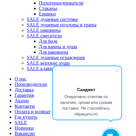
Полотенцедержатели
Стаканы
Ершики
SALE душевые системы
SALE душевые поддоны и трапы
SALE раковины
SALE смесители
Для биде
Для ванны и душа
Для раковины
SALE душевые ограждения
SALE верхние души
SALE клавиши
О нас
Производители
Санджет
Доставка
Гарантия
Оперативно ответим по
Акции
наличию, ценам или срокам
Контакты
поставки. Не стесняйтесь
Оплата и возврат
обращаться)
Где купить
SALE
Новинки
Вакансии