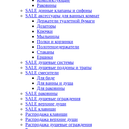
Комплектующие
Раковины
SALE донные клапаны и сифоны
SALE аксессуары для ванных комнат
Держатели туалетной бумаги
Дозаторы
Крючки
Мыльницы
Полки и корзинки
Полотенцедержатели
Стаканы
Ершики
SALE душевые системы
SALE душевые поддоны и трапы
SALE смесители
Для биде
Для ванны и душа
Для раковины
SALE раковины
SALE душевые ограждения
SALE верхние души
SALE клавиши
Распродажа клавиши
Распродажа верхние души
Распродажа душевые ограждения