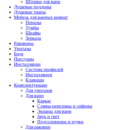
Шторки для ванн
Душевые поддоны
Душевые трапы
Мебель для ванных комнат
Пеналы
Тумбы
Шкафы
Зеркала
Раковины
Унитазы
Биде
Писсуары
Инсталляции
Система профилей
Инсталляции
Клавиши
Комплектующие
Для унитазов
Для ванн
Каркас
Сливы-переливы и сифоны
Экраны для ванн
Звук и свет
Подголовники и ручки
Для раковин