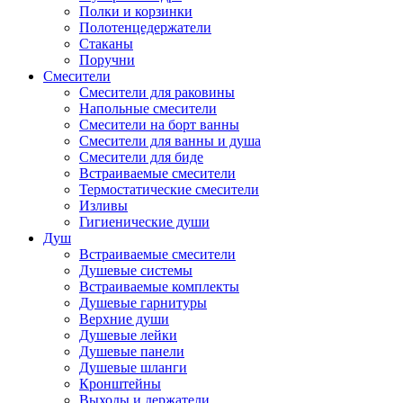
Полки и корзинки
Полотенцедержатели
Стаканы
Поручни
Смесители
Смесители для раковины
Напольные смесители
Смесители на борт ванны
Смесители для ванны и душа
Смесители для биде
Встраиваемые смесители
Термостатические смесители
Изливы
Гигиенические души
Душ
Встраиваемые смесители
Душевые системы
Встраиваемые комплекты
Душевые гарнитуры
Верхние души
Душевые лейки
Душевые панели
Душевые шланги
Кронштейны
Выходы и держатели