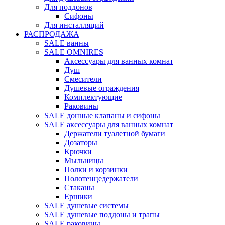
Для поддонов
Сифоны
Для инсталляций
РАСПРОДАЖА
SALE ванны
SALE OMNIRES
Аксессуары для ванных комнат
Душ
Смесители
Душевые ограждения
Комплектующие
Раковины
SALE донные клапаны и сифоны
SALE аксессуары для ванных комнат
Держатели туалетной бумаги
Дозаторы
Крючки
Мыльницы
Полки и корзинки
Полотенцедержатели
Стаканы
Ершики
SALE душевые системы
SALE душевые поддоны и трапы
SALE раковины