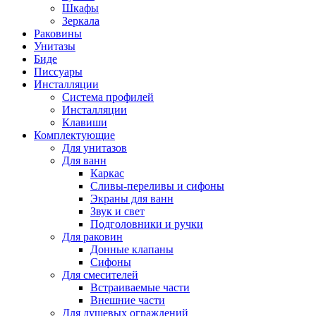
Шкафы
Зеркала
Раковины
Унитазы
Биде
Писсуары
Инсталляции
Система профилей
Инсталляции
Клавиши
Комплектующие
Для унитазов
Для ванн
Каркас
Сливы-переливы и сифоны
Экраны для ванн
Звук и свет
Подголовники и ручки
Для раковин
Донные клапаны
Сифоны
Для смесителей
Встраиваемые части
Внешние части
Для душевых ограждений