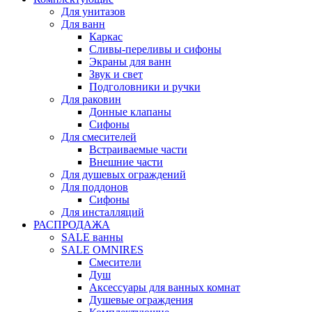
Для унитазов
Для ванн
Каркас
Сливы-переливы и сифоны
Экраны для ванн
Звук и свет
Подголовники и ручки
Для раковин
Донные клапаны
Сифоны
Для смесителей
Встраиваемые части
Внешние части
Для душевых ограждений
Для поддонов
Сифоны
Для инсталляций
РАСПРОДАЖА
SALE ванны
SALE OMNIRES
Смесители
Душ
Аксессуары для ванных комнат
Душевые ограждения