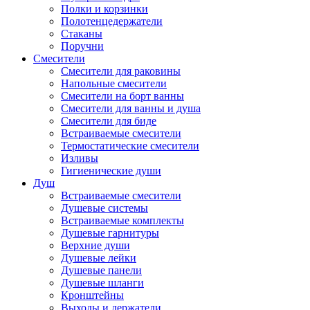
Полки и корзинки
Полотенцедержатели
Стаканы
Поручни
Смесители
Смесители для раковины
Напольные смесители
Смесители на борт ванны
Смесители для ванны и душа
Смесители для биде
Встраиваемые смесители
Термостатические смесители
Изливы
Гигиенические души
Душ
Встраиваемые смесители
Душевые системы
Встраиваемые комплекты
Душевые гарнитуры
Верхние души
Душевые лейки
Душевые панели
Душевые шланги
Кронштейны
Выходы и держатели