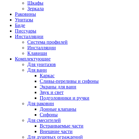
Шкафы
Зеркала
Раковины
Унитазы
Биде
Писсуары
Инсталляции
Система профилей
Инсталляции
Клавиши
Комплектующие
Для унитазов
Для ванн
Каркас
Сливы-переливы и сифоны
Экраны для ванн
Звук и свет
Подголовники и ручки
Для раковин
Донные клапаны
Сифоны
Для смесителей
Встраиваемые части
Внешние части
Для душевых ограждений