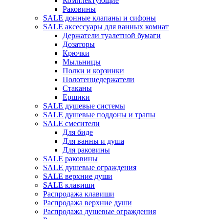
Комплектующие
Раковины
SALE донные клапаны и сифоны
SALE аксессуары для ванных комнат
Держатели туалетной бумаги
Дозаторы
Крючки
Мыльницы
Полки и корзинки
Полотенцедержатели
Стаканы
Ершики
SALE душевые системы
SALE душевые поддоны и трапы
SALE смесители
Для биде
Для ванны и душа
Для раковины
SALE раковины
SALE душевые ограждения
SALE верхние души
SALE клавиши
Распродажа клавиши
Распродажа верхние души
Распродажа душевые ограждения