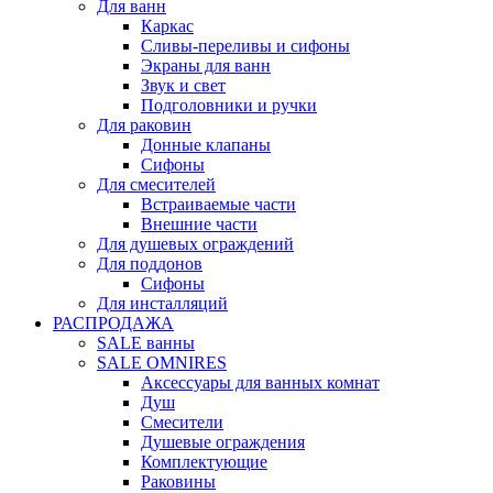
Для ванн
Каркас
Сливы-переливы и сифоны
Экраны для ванн
Звук и свет
Подголовники и ручки
Для раковин
Донные клапаны
Сифоны
Для смесителей
Встраиваемые части
Внешние части
Для душевых ограждений
Для поддонов
Сифоны
Для инсталляций
РАСПРОДАЖА
SALE ванны
SALE OMNIRES
Аксессуары для ванных комнат
Душ
Смесители
Душевые ограждения
Комплектующие
Раковины