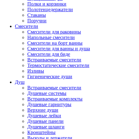
Полки и корзинки
Полотенцедержатели
Стаканы
Поручни
Смесители
Смесители для раковины
Напольные смесители
Смесители на борт ванны
Смесители для ванны и душа
Смесители для биде
Встраиваемые смесители
Термостатические смесители
Изливы
Гигиенические души
Душ
Встраиваемые смесители
Душевые системы
Встраиваемые комплекты
Душевые гарнитуры
Верхние души
Душевые лейки
Душевые панели
Душевые шланги
Кронштейны
Выходы и держатели