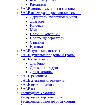
Комплектующие
Раковины
SALE донные клапаны и сифоны
SALE аксессуары для ванных комнат
Держатели туалетной бумаги
Дозаторы
Крючки
Мыльницы
Полки и корзинки
Полотенцедержатели
Стаканы
Ершики
SALE душевые системы
SALE душевые поддоны и трапы
SALE смесители
Для биде
Для ванны и душа
Для раковины
SALE раковины
SALE душевые ограждения
SALE верхние души
SALE клавиши
Распродажа клавиши
Распродажа верхние души
Распродажа душевые ограждения