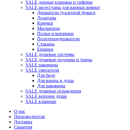
SALE донные клапаны и сифоны
SALE аксессуары для ванных комнат
Держатели туалетной бумаги
Дозаторы
Крючки
Мыльницы
Полки и корзинки
Полотенцедержатели
Стаканы
Ершики
SALE душевые системы
SALE душевые поддоны и трапы
SALE раковины
SALE смесители
Для биде
Для ванны и душа
Для раковины
SALE душевые ограждения
SALE верхние души
SALE клавиши
О нас
Производители
Доставка
Гарантия