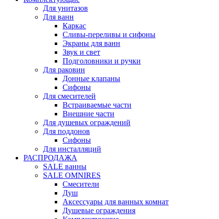
Для унитазов
Для ванн
Каркас
Сливы-переливы и сифоны
Экраны для ванн
Звук и свет
Подголовники и ручки
Для раковин
Донные клапаны
Сифоны
Для смесителей
Встраиваемые части
Внешние части
Для душевых ограждений
Для поддонов
Сифоны
Для инсталляций
РАСПРОДАЖА
SALE ванны
SALE OMNIRES
Смесители
Душ
Аксессуары для ванных комнат
Душевые ограждения