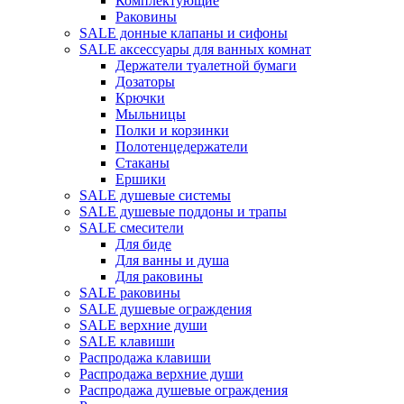
Комплектующие
Раковины
SALE донные клапаны и сифоны
SALE аксессуары для ванных комнат
Держатели туалетной бумаги
Дозаторы
Крючки
Мыльницы
Полки и корзинки
Полотенцедержатели
Стаканы
Ершики
SALE душевые системы
SALE душевые поддоны и трапы
SALE смесители
Для биде
Для ванны и душа
Для раковины
SALE раковины
SALE душевые ограждения
SALE верхние души
SALE клавиши
Распродажа клавиши
Распродажа верхние души
Распродажа душевые ограждения