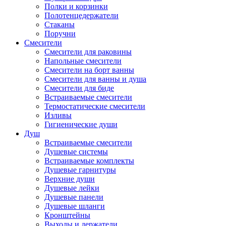
Полки и корзинки
Полотенцедержатели
Стаканы
Поручни
Смесители
Смесители для раковины
Напольные смесители
Смесители на борт ванны
Смесители для ванны и душа
Смесители для биде
Встраиваемые смесители
Термостатические смесители
Изливы
Гигиенические души
Душ
Встраиваемые смесители
Душевые системы
Встраиваемые комплекты
Душевые гарнитуры
Верхние души
Душевые лейки
Душевые панели
Душевые шланги
Кронштейны
Выходы и держатели