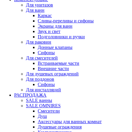
Для унитазов
Для ванн
Каркас
Сливы-переливы и сифоны
Экраны для ванн
Звук и свет
Подголовники и ручки
Для раковин
Донные клапаны
Сифоны
Для смесителей
Встраиваемые части
Внешние части
Для душевых ограждений
Для поддонов
Сифоны
Для инсталляций
РАСПРОДАЖА
SALE ванны
SALE OMNIRES
Смесители
Душ
Аксессуары для ванных комнат
Душевые ограждения