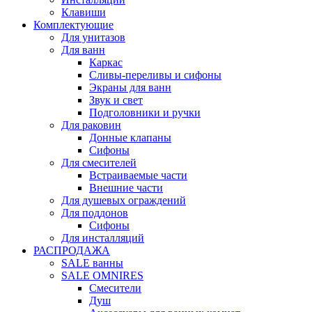
Клавиши
Комплектующие
Для унитазов
Для ванн
Каркас
Сливы-переливы и сифоны
Экраны для ванн
Звук и свет
Подголовники и ручки
Для раковин
Донные клапаны
Сифоны
Для смесителей
Встраиваемые части
Внешние части
Для душевых ограждений
Для поддонов
Сифоны
Для инсталляций
РАСПРОДАЖА
SALE ванны
SALE OMNIRES
Смесители
Душ