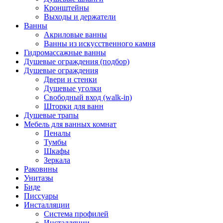
Кронштейны
Выходы и держатели
Ванны
Акриловые ванны
Ванны из искусственного камня
Гидромассажные ванны
Душевые ограждения (подбор)
Душевые ограждения
Двери и стенки
Душевые уголки
Свободный вход (walk-in)
Шторки для ванн
Душевые трапы
Мебель для ванных комнат
Пеналы
Тумбы
Шкафы
Зеркала
Раковины
Унитазы
Биде
Писсуары
Инсталляции
Система профилей
Инсталляции