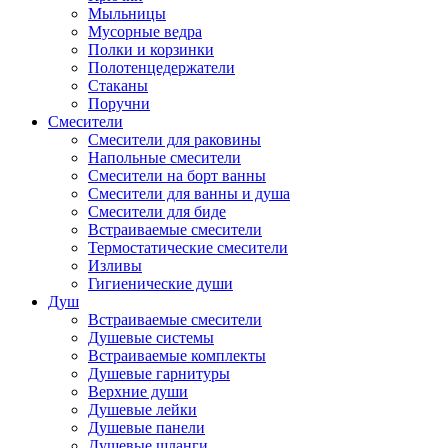
Мыльницы
Мусорные ведра
Полки и корзинки
Полотенцедержатели
Стаканы
Поручни
Смесители
Смесители для раковины
Напольные смесители
Смесители на борт ванны
Смесители для ванны и душа
Смесители для биде
Встраиваемые смесители
Термостатические смесители
Изливы
Гигиенические души
Душ
Встраиваемые смесители
Душевые системы
Встраиваемые комплекты
Душевые гарнитуры
Верхние души
Душевые лейки
Душевые панели
Душевые шланги