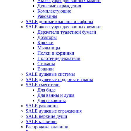
Аксессуары для ванных комнат
Душевые ограждения
Комплектующие
Раковины
SALE донные клапаны и сифоны
SALE аксессуары для ванных комнат
Держатели туалетной бумаги
Дозаторы
Крючки
Мыльницы
Полки и корзинки
Полотенцедержатели
Стаканы
Ершики
SALE душевые системы
SALE душевые поддоны и трапы
SALE смесители
Для биде
Для ванны и душа
Для раковины
SALE раковины
SALE душевые ограждения
SALE верхние души
SALE клавиши
Распродажа клавиши