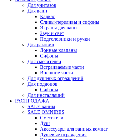
Для унитазов
Для ванн
Каркас
Сливы-переливы и сифоны
Экраны для ванн
Звук и свет
Подголовники и ручки
Для раковин
Донные клапаны
Сифоны
Для смесителей
Встраиваемые части
Внешние части
Для душевых ограждений
Для поддонов
Сифоны
Для инсталляций
РАСПРОДАЖА
SALE ванны
SALE OMNIRES
Смесители
Душ
Аксессуары для ванных комнат
Душевые ограждения