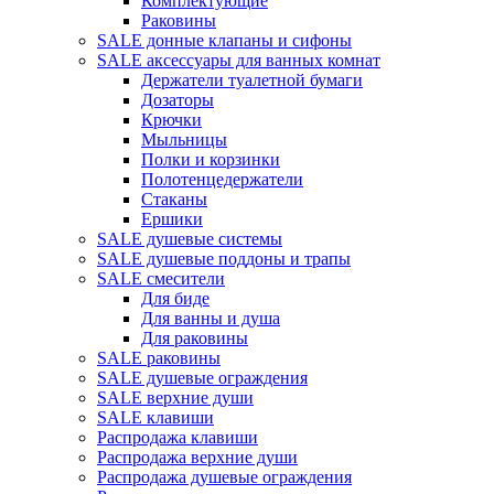
Комплектующие
Раковины
SALE донные клапаны и сифоны
SALE аксессуары для ванных комнат
Держатели туалетной бумаги
Дозаторы
Крючки
Мыльницы
Полки и корзинки
Полотенцедержатели
Стаканы
Ершики
SALE душевые системы
SALE душевые поддоны и трапы
SALE смесители
Для биде
Для ванны и душа
Для раковины
SALE раковины
SALE душевые ограждения
SALE верхние души
SALE клавиши
Распродажа клавиши
Распродажа верхние души
Распродажа душевые ограждения