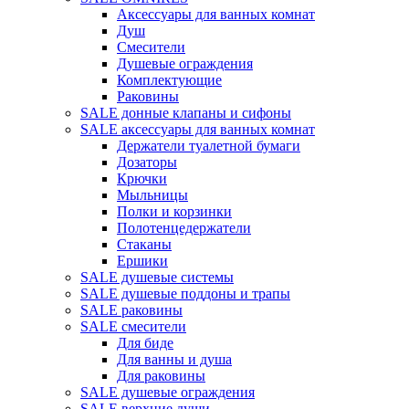
Аксессуары для ванных комнат
Душ
Смесители
Душевые ограждения
Комплектующие
Раковины
SALE донные клапаны и сифоны
SALE аксессуары для ванных комнат
Держатели туалетной бумаги
Дозаторы
Крючки
Мыльницы
Полки и корзинки
Полотенцедержатели
Стаканы
Ершики
SALE душевые системы
SALE душевые поддоны и трапы
SALE раковины
SALE смесители
Для биде
Для ванны и душа
Для раковины
SALE душевые ограждения
SALE верхние души