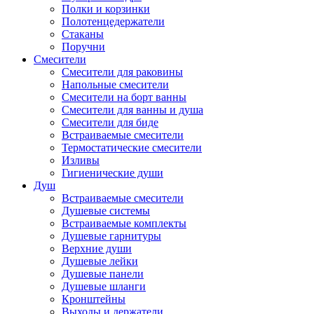
Полки и корзинки
Полотенцедержатели
Стаканы
Поручни
Смесители
Смесители для раковины
Напольные смесители
Смесители на борт ванны
Смесители для ванны и душа
Смесители для биде
Встраиваемые смесители
Термостатические смесители
Изливы
Гигиенические души
Душ
Встраиваемые смесители
Душевые системы
Встраиваемые комплекты
Душевые гарнитуры
Верхние души
Душевые лейки
Душевые панели
Душевые шланги
Кронштейны
Выходы и держатели