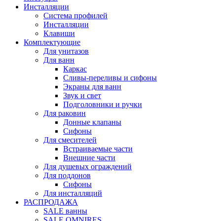
Инсталляции
Система профилей
Инсталляции
Клавиши
Комплектующие
Для унитазов
Для ванн
Каркас
Сливы-переливы и сифоны
Экраны для ванн
Звук и свет
Подголовники и ручки
Для раковин
Донные клапаны
Сифоны
Для смесителей
Встраиваемые части
Внешние части
Для душевых ограждений
Для поддонов
Сифоны
Для инсталляций
РАСПРОДАЖА
SALE ванны
SALE OMNIRES