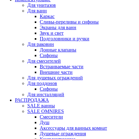
Для унитазов
Для ванн
Каркас
Сливы-переливы и сифоны
Экраны для ванн
Звук и свет
Подголовники и ручки
Для раковин
Донные клапаны
Сифоны
Для смесителей
Встраиваемые части
Внешние части
Для душевых ограждений
Для поддонов
Сифоны
Для инсталляций
РАСПРОДАЖА
SALE ванны
SALE OMNIRES
Смесители
Душ
Аксессуары для ванных комнат
Душевые ограждения