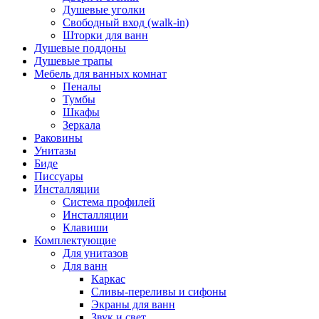
Душевые уголки
Свободный вход (walk-in)
Шторки для ванн
Душевые поддоны
Душевые трапы
Мебель для ванных комнат
Пеналы
Тумбы
Шкафы
Зеркала
Раковины
Унитазы
Биде
Писсуары
Инсталляции
Система профилей
Инсталляции
Клавиши
Комплектующие
Для унитазов
Для ванн
Каркас
Сливы-переливы и сифоны
Экраны для ванн
Звук и свет