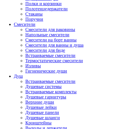
Полки и корзинки
Полотенцедержатели
Стаканы
Поручни
Смесители
Смесители для раковины
Напольные смесители
Смесители на борт ванны
Смесители для ванны и душа
Смесители для биде
Встраиваемые смесители
Термостатические смесители
Изливы
Гигиенические души
Душ
Встраиваемые смесители
Душевые системы
Встраиваемые комплекты
Душевые гарнитуры
Верхние души
Душевые лейки
Душевые панели
Душевые шланги
Кронштейны
Выходы и держатели