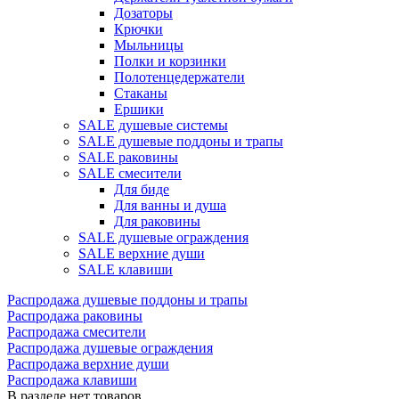
Дозаторы
Крючки
Мыльницы
Полки и корзинки
Полотенцедержатели
Стаканы
Ершики
SALE душевые системы
SALE душевые поддоны и трапы
SALE раковины
SALE смесители
Для биде
Для ванны и душа
Для раковины
SALE душевые ограждения
SALE верхние души
SALE клавиши
Распродажа душевые поддоны и трапы
Распродажа раковины
Распродажа смесители
Распродажа душевые ограждения
Распродажа верхние души
Распродажа клавиши
В разделе нет товаров