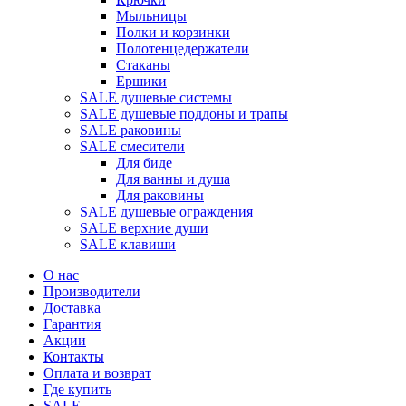
Мыльницы
Полки и корзинки
Полотенцедержатели
Стаканы
Ершики
SALE душевые системы
SALE душевые поддоны и трапы
SALE раковины
SALE смесители
Для биде
Для ванны и душа
Для раковины
SALE душевые ограждения
SALE верхние души
SALE клавиши
О нас
Производители
Доставка
Гарантия
Акции
Контакты
Оплата и возврат
Где купить
SALE