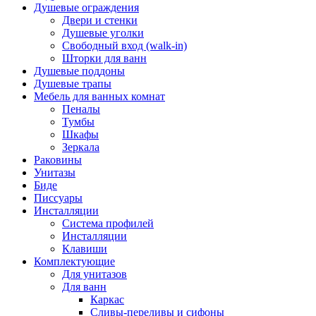
Душевые ограждения
Двери и стенки
Душевые уголки
Свободный вход (walk-in)
Шторки для ванн
Душевые поддоны
Душевые трапы
Мебель для ванных комнат
Пеналы
Тумбы
Шкафы
Зеркала
Раковины
Унитазы
Биде
Писсуары
Инсталляции
Система профилей
Инсталляции
Клавиши
Комплектующие
Для унитазов
Для ванн
Каркас
Сливы-переливы и сифоны