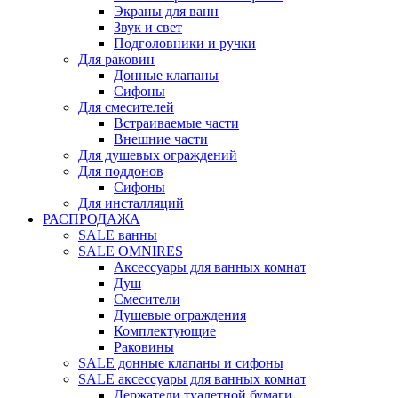
Экраны для ванн
Звук и свет
Подголовники и ручки
Для раковин
Донные клапаны
Сифоны
Для смесителей
Встраиваемые части
Внешние части
Для душевых ограждений
Для поддонов
Сифоны
Для инсталляций
РАСПРОДАЖА
SALE ванны
SALE OMNIRES
Аксессуары для ванных комнат
Душ
Смесители
Душевые ограждения
Комплектующие
Раковины
SALE донные клапаны и сифоны
SALE аксессуары для ванных комнат
Держатели туалетной бумаги