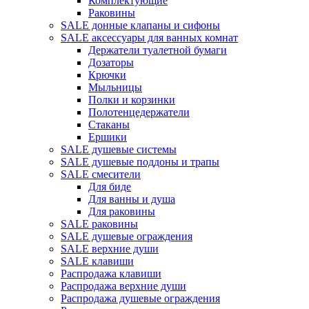
Комплектующие
Раковины
SALE донные клапаны и сифоны
SALE аксессуары для ванных комнат
Держатели туалетной бумаги
Дозаторы
Крючки
Мыльницы
Полки и корзинки
Полотенцедержатели
Стаканы
Ершики
SALE душевые системы
SALE душевые поддоны и трапы
SALE смесители
Для биде
Для ванны и душа
Для раковины
SALE раковины
SALE душевые ограждения
SALE верхние души
SALE клавиши
Распродажа клавиши
Распродажа верхние души
Распродажа душевые ограждения