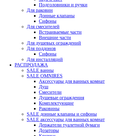
Подголовники и ручки
Для раковин
Донные клапаны
Сифоны
Для смесителей
Встраиваемые части
Внешние части
Для душевых ограждений
Для поддонов
Сифоны
Для инсталляций
РАСПРОДАЖА
SALE ванны
SALE OMNIRES
Аксессуары для ванных комнат
Душ
Смесители
Душевые ограждения
Комплектующие
Раковины
SALE донные клапаны и сифоны
SALE аксессуары для ванных комнат
Держатели туалетной бумаги
Дозаторы
Крючки