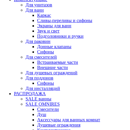
Для унитазов
Для ванн
Каркас
Сливы-переливы и сифоны
Экраны для ванн
Звук и свет
Подголовники и ручки
Для раковин
Донные клапаны
Сифоны
Для смесителей
Встраиваемые части
Внешние части
Для душевых ограждений
Для поддонов
Сифоны
Для инсталляций
РАСПРОДАЖА
SALE ванны
SALE OMNIRES
Смесители
Душ
Аксессуары для ванных комнат
Душевые ограждения