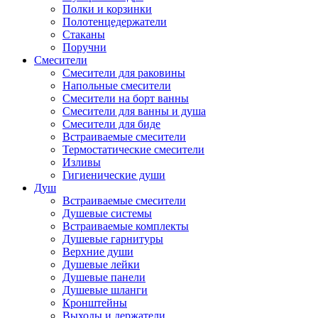
Полки и корзинки
Полотенцедержатели
Стаканы
Поручни
Смесители
Смесители для раковины
Напольные смесители
Смесители на борт ванны
Смесители для ванны и душа
Смесители для биде
Встраиваемые смесители
Термостатические смесители
Изливы
Гигиенические души
Душ
Встраиваемые смесители
Душевые системы
Встраиваемые комплекты
Душевые гарнитуры
Верхние души
Душевые лейки
Душевые панели
Душевые шланги
Кронштейны
Выходы и держатели