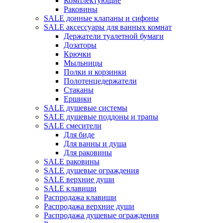
Комплектующие
Раковины
SALE донные клапаны и сифоны
SALE аксессуары для ванных комнат
Держатели туалетной бумаги
Дозаторы
Крючки
Мыльницы
Полки и корзинки
Полотенцедержатели
Стаканы
Ершики
SALE душевые системы
SALE душевые поддоны и трапы
SALE смесители
Для биде
Для ванны и душа
Для раковины
SALE раковины
SALE душевые ограждения
SALE верхние души
SALE клавиши
Распродажа клавиши
Распродажа верхние души
Распродажа душевые ограждения