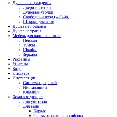
Душевые ограждения
Двери и стенки
Душевые уголки
Свободный вход (walk-in)
Шторки для ванн
Душевые поддоны
Душевые трапы
Мебель для ванных комнат
Пеналы
Тумбы
Шкафы
Зеркала
Раковины
Унитазы
Биде
Писсуары
Инсталляции
Система профилей
Инсталляции
Клавиши
Комплектующие
Для унитазов
Для ванн
Каркас
Сливы-переливы и сифоны