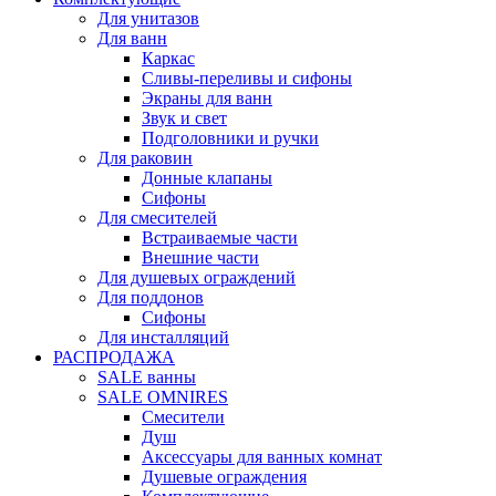
Для унитазов
Для ванн
Каркас
Сливы-переливы и сифоны
Экраны для ванн
Звук и свет
Подголовники и ручки
Для раковин
Донные клапаны
Сифоны
Для смесителей
Встраиваемые части
Внешние части
Для душевых ограждений
Для поддонов
Сифоны
Для инсталляций
РАСПРОДАЖА
SALE ванны
SALE OMNIRES
Смесители
Душ
Аксессуары для ванных комнат
Душевые ограждения