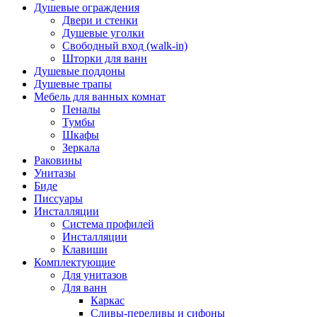
Душевые ограждения
Двери и стенки
Душевые уголки
Свободный вход (walk-in)
Шторки для ванн
Душевые поддоны
Душевые трапы
Мебель для ванных комнат
Пеналы
Тумбы
Шкафы
Зеркала
Раковины
Унитазы
Биде
Писсуары
Инсталляции
Система профилей
Инсталляции
Клавиши
Комплектующие
Для унитазов
Для ванн
Каркас
Сливы-переливы и сифоны