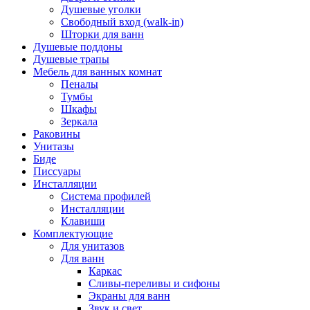
Душевые уголки
Свободный вход (walk-in)
Шторки для ванн
Душевые поддоны
Душевые трапы
Мебель для ванных комнат
Пеналы
Тумбы
Шкафы
Зеркала
Раковины
Унитазы
Биде
Писсуары
Инсталляции
Система профилей
Инсталляции
Клавиши
Комплектующие
Для унитазов
Для ванн
Каркас
Сливы-переливы и сифоны
Экраны для ванн
Звук и свет