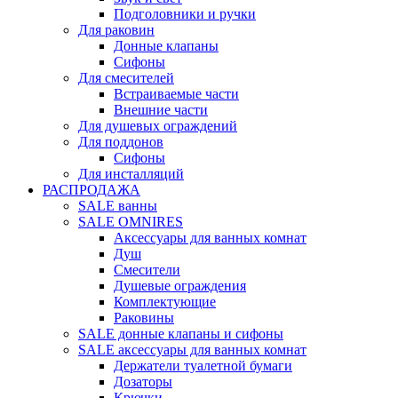
Подголовники и ручки
Для раковин
Донные клапаны
Сифоны
Для смесителей
Встраиваемые части
Внешние части
Для душевых ограждений
Для поддонов
Сифоны
Для инсталляций
РАСПРОДАЖА
SALE ванны
SALE OMNIRES
Аксессуары для ванных комнат
Душ
Смесители
Душевые ограждения
Комплектующие
Раковины
SALE донные клапаны и сифоны
SALE аксессуары для ванных комнат
Держатели туалетной бумаги
Дозаторы
Крючки