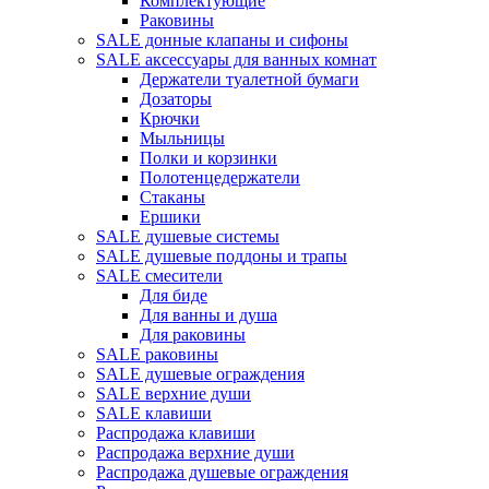
Комплектующие
Раковины
SALE донные клапаны и сифоны
SALE аксессуары для ванных комнат
Держатели туалетной бумаги
Дозаторы
Крючки
Мыльницы
Полки и корзинки
Полотенцедержатели
Стаканы
Ершики
SALE душевые системы
SALE душевые поддоны и трапы
SALE смесители
Для биде
Для ванны и душа
Для раковины
SALE раковины
SALE душевые ограждения
SALE верхние души
SALE клавиши
Распродажа клавиши
Распродажа верхние души
Распродажа душевые ограждения