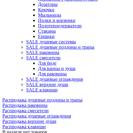
Дозаторы
Крючки
Мыльницы
Полки и корзинки
Полотенцедержатели
Стаканы
Ершики
SALE душевые системы
SALE душевые поддоны и трапы
SALE раковины
SALE смесители
Для биде
Для ванны и душа
Для раковины
SALE душевые ограждения
SALE верхние души
SALE клавиши
Распродажа душевые поддоны и трапы
Распродажа раковины
Распродажа смесители
Распродажа душевые ограждения
Распродажа верхние души
Распродажа клавиши
В разделе нет товаров