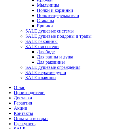
Мыльницы
Полки и корзинки
Полотенцедержатели
Стаканы
Ершики
SALE душевые системы
SALE душевые поддоны и трапы
SALE раковины
SALE смесители
Для биде
Для ванны и душа
Для раковины
SALE душевые ограждения
SALE верхние души
SALE клавиши
О нас
Производители
Доставка
Гарантия
Акции
Контакты
Оплата и возврат
Где купить
SALE