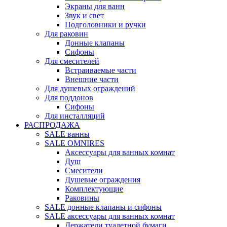
Экраны для ванн
Звук и свет
Подголовники и ручки
Для раковин
Донные клапаны
Сифоны
Для смесителей
Встраиваемые части
Внешние части
Для душевых ограждений
Для поддонов
Сифоны
Для инсталляций
РАСПРОДАЖА
SALE ванны
SALE OMNIRES
Аксессуары для ванных комнат
Душ
Смесители
Душевые ограждения
Комплектующие
Раковины
SALE донные клапаны и сифоны
SALE аксессуары для ванных комнат
Держатели туалетной бумаги