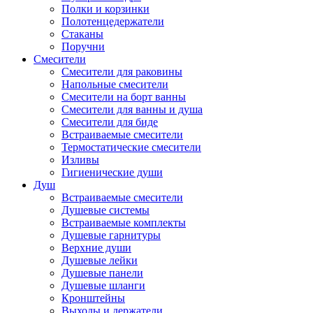
Полки и корзинки
Полотенцедержатели
Стаканы
Поручни
Смесители
Смесители для раковины
Напольные смесители
Смесители на борт ванны
Смесители для ванны и душа
Смесители для биде
Встраиваемые смесители
Термостатические смесители
Изливы
Гигиенические души
Душ
Встраиваемые смесители
Душевые системы
Встраиваемые комплекты
Душевые гарнитуры
Верхние души
Душевые лейки
Душевые панели
Душевые шланги
Кронштейны
Выходы и держатели