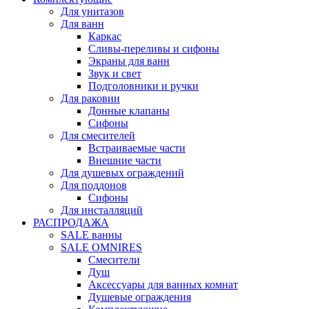
Для унитазов
Для ванн
Каркас
Сливы-переливы и сифоны
Экраны для ванн
Звук и свет
Подголовники и ручки
Для раковин
Донные клапаны
Сифоны
Для смесителей
Встраиваемые части
Внешние части
Для душевых ограждений
Для поддонов
Сифоны
Для инсталляций
РАСПРОДАЖА
SALE ванны
SALE OMNIRES
Смесители
Душ
Аксессуары для ванных комнат
Душевые ограждения