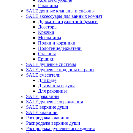
Комплектующие
Раковины
SALE донные клапаны и сифоны
SALE аксессуары для ванных комнат
Держатели туалетной бумаги
Дозаторы
Крючки
Мыльницы
Полки и корзинки
Полотенцедержатели
Стаканы
Ершики
SALE душевые системы
SALE душевые поддоны и трапы
SALE смесители
Для биде
Для ванны и душа
Для раковины
SALE раковины
SALE душевые ограждения
SALE верхние души
SALE клавиши
Распродажа клавиши
Распродажа верхние души
Распродажа душевые ограждения