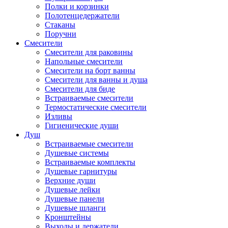
Полки и корзинки
Полотенцедержатели
Стаканы
Поручни
Смесители
Смесители для раковины
Напольные смесители
Смесители на борт ванны
Смесители для ванны и душа
Смесители для биде
Встраиваемые смесители
Термостатические смесители
Изливы
Гигиенические души
Душ
Встраиваемые смесители
Душевые системы
Встраиваемые комплекты
Душевые гарнитуры
Верхние души
Душевые лейки
Душевые панели
Душевые шланги
Кронштейны
Выходы и держатели