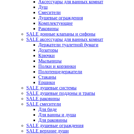
Аксессуары для ванных комнат
Душ
Смесители
Душевые ограждения
Комплектующие
Раковины
SALE донные клапаны и сифоны
SALE аксессуары для ванных комнат
Держатели туалетной бумаги
Дозаторы
Крючки
Мыльницы
Полки и корзинки
Полотенцедержатели
Стаканы
Ершики
SALE душевые системы
SALE душевые поддоны и трапы
SALE раковины
SALE смесители
Для биде
Для ванны и душа
Для раковины
SALE душевые ограждения
SALE верхние души