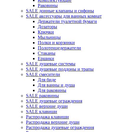
Комплектующие
Раковины
SALE донные клапаны и сифоны
SALE аксессуары для ванных комнат
Держатели туалетной бумаги
Дозаторы
Крючки
Мыльницы
Полки и корзинки
Полотенцедержатели
Стаканы
Ершики
SALE душевые системы
SALE душевые поддоны и трапы
SALE смесители
Для биде
Для ванны и душа
Для раковины
SALE раковины
SALE душевые ограждения
SALE верхние души
SALE клавиши
Распродажа клавиши
Распродажа верхние души
Распродажа душевые ограждения