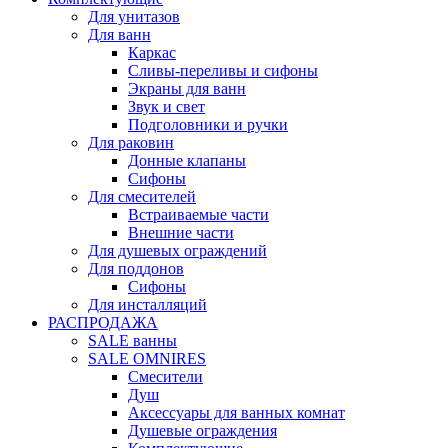
Для унитазов
Для ванн
Каркас
Сливы-переливы и сифоны
Экраны для ванн
Звук и свет
Подголовники и ручки
Для раковин
Донные клапаны
Сифоны
Для смесителей
Встраиваемые части
Внешние части
Для душевых ограждений
Для поддонов
Сифоны
Для инсталляций
РАСПРОДАЖА
SALE ванны
SALE OMNIRES
Смесители
Душ
Аксессуары для ванных комнат
Душевые ограждения