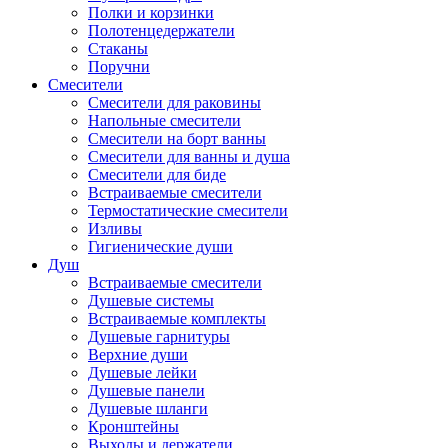
Полки и корзинки
Полотенцедержатели
Стаканы
Поручни
Смесители
Смесители для раковины
Напольные смесители
Смесители на борт ванны
Смесители для ванны и душа
Смесители для биде
Встраиваемые смесители
Термостатические смесители
Изливы
Гигиенические души
Душ
Встраиваемые смесители
Душевые системы
Встраиваемые комплекты
Душевые гарнитуры
Верхние души
Душевые лейки
Душевые панели
Душевые шланги
Кронштейны
Выходы и держатели