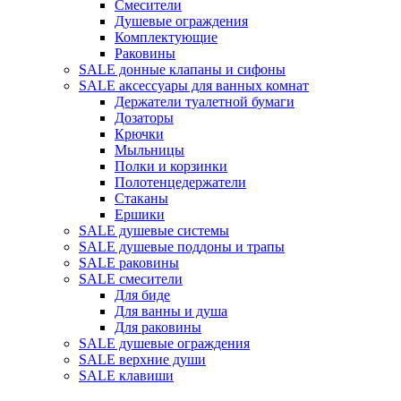
Смесители
Душевые ограждения
Комплектующие
Раковины
SALE донные клапаны и сифоны
SALE аксессуары для ванных комнат
Держатели туалетной бумаги
Дозаторы
Крючки
Мыльницы
Полки и корзинки
Полотенцедержатели
Стаканы
Ершики
SALE душевые системы
SALE душевые поддоны и трапы
SALE раковины
SALE смесители
Для биде
Для ванны и душа
Для раковины
SALE душевые ограждения
SALE верхние души
SALE клавиши