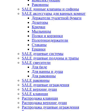
Комплектующие
Раковины
SALE донные клапаны и сифоны
SALE аксессуары для ванных комнат
Держатели туалетной бумаги
Дозаторы
Крючки
Мыльницы
Полки и корзинки
Полотенцедержатели
Стаканы
Ершики
SALE душевые системы
SALE душевые поддоны и трапы
SALE смесители
Для биде
Для ванны и душа
Для раковины
SALE раковины
SALE душевые ограждения
SALE верхние души
SALE клавиши
Распродажа клавиши
Распродажа верхние души
Распродажа душевые ограждения