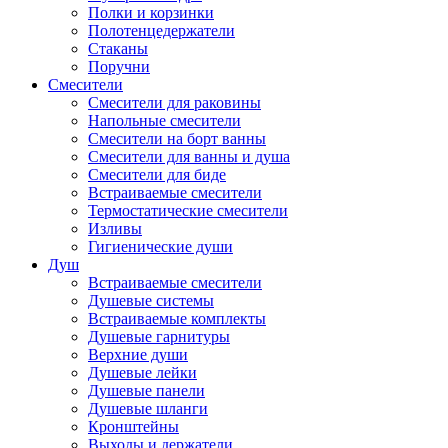
Полки и корзинки
Полотенцедержатели
Стаканы
Поручни
Смесители
Смесители для раковины
Напольные смесители
Смесители на борт ванны
Смесители для ванны и душа
Смесители для биде
Встраиваемые смесители
Термостатические смесители
Изливы
Гигиенические души
Душ
Встраиваемые смесители
Душевые системы
Встраиваемые комплекты
Душевые гарнитуры
Верхние души
Душевые лейки
Душевые панели
Душевые шланги
Кронштейны
Выходы и держатели