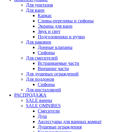
Для унитазов
Для ванн
Каркас
Сливы-переливы и сифоны
Экраны для ванн
Звук и свет
Подголовники и ручки
Для раковин
Донные клапаны
Сифоны
Для смесителей
Встраиваемые части
Внешние части
Для душевых ограждений
Для поддонов
Сифоны
Для инсталляций
РАСПРОДАЖА
SALE ванны
SALE OMNIRES
Смесители
Душ
Аксессуары для ванных комнат
Душевые ограждения