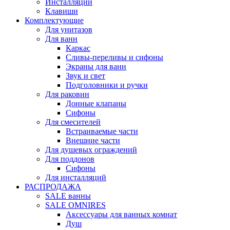
Инсталляции
Клавиши
Комплектующие
Для унитазов
Для ванн
Каркас
Сливы-переливы и сифоны
Экраны для ванн
Звук и свет
Подголовники и ручки
Для раковин
Донные клапаны
Сифоны
Для смесителей
Встраиваемые части
Внешние части
Для душевых ограждений
Для поддонов
Сифоны
Для инсталляций
РАСПРОДАЖА
SALE ванны
SALE OMNIRES
Аксессуары для ванных комнат
Душ