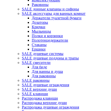
Комплектующие
Раковины
SALE донные клапаны и сифоны
SALE аксессуары для ванных комнат
Держатели туалетной бумаги
Дозаторы
Крючки
Мыльницы
Полки и корзинки
Полотенцедержатели
Стаканы
Ершики
SALE душевые системы
SALE душевые поддоны и трапы
SALE смесители
Для биде
Для ванны и душа
Для раковины
SALE раковины
SALE душевые ограждения
SALE верхние души
SALE клавиши
Распродажа клавиши
Распродажа верхние души
Распродажа душевые ограждения