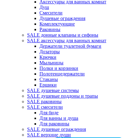
Аксессуары для ванных комнат
Душ
Смесители
Душевые ограждения
Комплектующие
Раковины
SALE донные клапаны и сифоны
SALE аксессуары для ванных комнат
Держатели туалетной бумаги
Дозаторы
Крючки
Мыльницы
Полки и корзинки
Полотенцедержатели
Стаканы
Ершики
SALE душевые системы
SALE душевые поддоны и трапы
SALE раковины
SALE смесители
Для биде
Для ванны и душа
Для раковины
SALE душевые ограждения
SALE верхние души