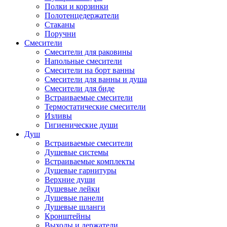
Полки и корзинки
Полотенцедержатели
Стаканы
Поручни
Смесители
Смесители для раковины
Напольные смесители
Смесители на борт ванны
Смесители для ванны и душа
Смесители для биде
Встраиваемые смесители
Термостатические смесители
Изливы
Гигиенические души
Душ
Встраиваемые смесители
Душевые системы
Встраиваемые комплекты
Душевые гарнитуры
Верхние души
Душевые лейки
Душевые панели
Душевые шланги
Кронштейны
Выходы и держатели