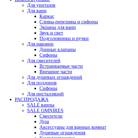
Для унитазов
Для ванн
Каркас
Сливы-переливы и сифоны
Экраны для ванн
Звук и свет
Подголовники и ручки
Для раковин
Донные клапаны
Сифоны
Для смесителей
Встраиваемые части
Внешние части
Для душевых ограждений
Для поддонов
Сифоны
Для инсталляций
РАСПРОДАЖА
SALE ванны
SALE OMNIRES
Смесители
Душ
Аксессуары для ванных комнат
Душевые ограждения