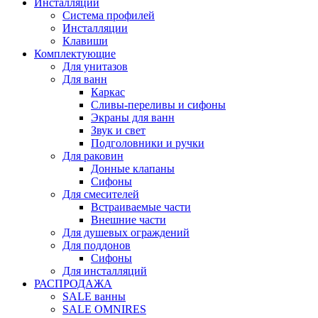
Инсталляции
Система профилей
Инсталляции
Клавиши
Комплектующие
Для унитазов
Для ванн
Каркас
Сливы-переливы и сифоны
Экраны для ванн
Звук и свет
Подголовники и ручки
Для раковин
Донные клапаны
Сифоны
Для смесителей
Встраиваемые части
Внешние части
Для душевых ограждений
Для поддонов
Сифоны
Для инсталляций
РАСПРОДАЖА
SALE ванны
SALE OMNIRES