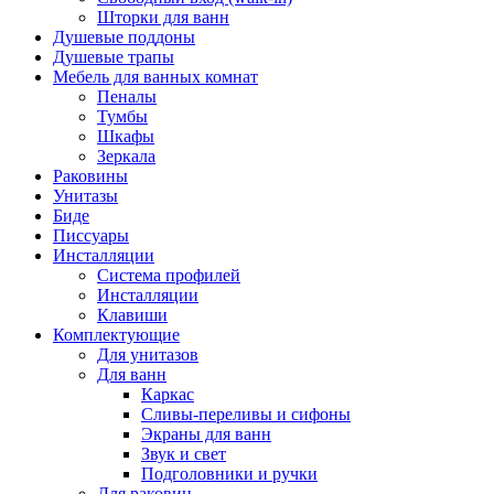
Шторки для ванн
Душевые поддоны
Душевые трапы
Мебель для ванных комнат
Пеналы
Тумбы
Шкафы
Зеркала
Раковины
Унитазы
Биде
Писсуары
Инсталляции
Система профилей
Инсталляции
Клавиши
Комплектующие
Для унитазов
Для ванн
Каркас
Сливы-переливы и сифоны
Экраны для ванн
Звук и свет
Подголовники и ручки
Для раковин