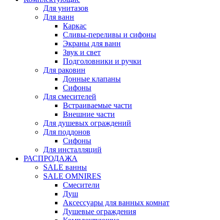
Для унитазов
Для ванн
Каркас
Сливы-переливы и сифоны
Экраны для ванн
Звук и свет
Подголовники и ручки
Для раковин
Донные клапаны
Сифоны
Для смесителей
Встраиваемые части
Внешние части
Для душевых ограждений
Для поддонов
Сифоны
Для инсталляций
РАСПРОДАЖА
SALE ванны
SALE OMNIRES
Смесители
Душ
Аксессуары для ванных комнат
Душевые ограждения