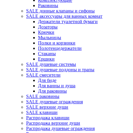
Комплектующие
Раковины
SALE донные клапаны и сифоны
SALE аксессуары для ванных комнат
Держатели туалетной бумаги
Дозаторы
Крючки
Мыльницы
Полки и корзинки
Полотенцедержатели
Стаканы
Ершики
SALE душевые системы
SALE душевые поддоны и трапы
SALE смесители
Для биде
Для ванны и душа
Для раковины
SALE раковины
SALE душевые ограждения
SALE верхние души
SALE клавиши
Распродажа клавиши
Распродажа верхние души
Распродажа душевые ограждения