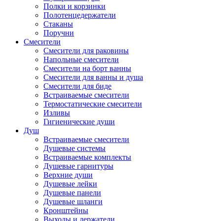
Полки и корзинки
Полотенцедержатели
Стаканы
Поручни
Смесители
Смесители для раковины
Напольные смесители
Смесители на борт ванны
Смесители для ванны и душа
Смесители для биде
Встраиваемые смесители
Термостатические смесители
Изливы
Гигиенические души
Душ
Встраиваемые смесители
Душевые системы
Встраиваемые комплекты
Душевые гарнитуры
Верхние души
Душевые лейки
Душевые панели
Душевые шланги
Кронштейны
Выходы и держатели