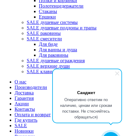
Полки и корзинки
Полотенцедержатели
Стаканы
Ершики
SALE душевые системы
SALE душевые поддоны и трапы
SALE раковины
SALE смесители
Для биде
Для ванны и душа
Для раковины
SALE душевые ограждения
SALE верхние души
SALE клавиши
О нас
Производители
Санджет
Доставка
Гарантия
Оперативно ответим по
Акции
наличию, ценам или срокам
Контакты
поставки. Не стесняйтесь
Оплата и возврат
обращаться)
Где купить
SALE
Новинки