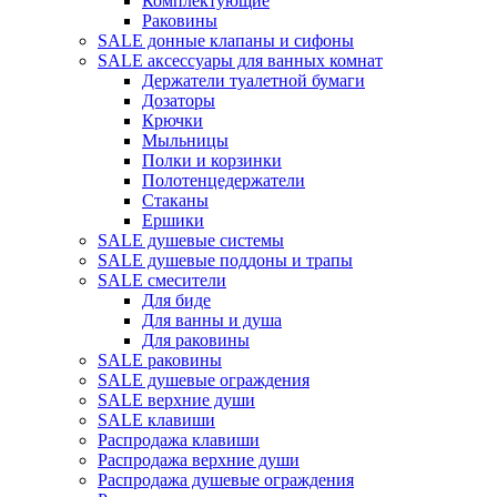
Комплектующие
Раковины
SALE донные клапаны и сифоны
SALE аксессуары для ванных комнат
Держатели туалетной бумаги
Дозаторы
Крючки
Мыльницы
Полки и корзинки
Полотенцедержатели
Стаканы
Ершики
SALE душевые системы
SALE душевые поддоны и трапы
SALE смесители
Для биде
Для ванны и душа
Для раковины
SALE раковины
SALE душевые ограждения
SALE верхние души
SALE клавиши
Распродажа клавиши
Распродажа верхние души
Распродажа душевые ограждения