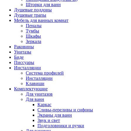
Шторки для ванн
Душевые поддоны
Душевые трапы
Мебель для ванных комнат
Пеналы
Тумбы
Шкафы
Зеркала
Раковины
Унитазы
Биде
Писсуары
Инсталляции
Система профилей
Инсталляции
Клавиши
Комплектующие
Для унитазов
Для ванн
Каркас
Сливы-переливы и сифоны
Экраны для ванн
Звук и свет
Подголовники и ручки
Для раковин