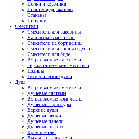
Полки и корзинки
Полотенцедержатели
Стаканы
Поручни
Смесители
Смесители для раковины
Напольные смесители
Смесители на борт ванны
Смесители для ванны и душа
Смесители для биде
Встраиваемые смесители
Термостатические смесители
Изливы
Гигиенические души
Душ
Встраиваемые смесители
Душевые системы
Встраиваемые комплекты
Душевые гарнитуры
Верхние души
Душевые лейки
Душевые панели
Душевые шланги
Кронштейны
Выходы и держатели