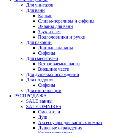
Для унитазов
Для ванн
Каркас
Сливы-переливы и сифоны
Экраны для ванн
Звук и свет
Подголовники и ручки
Для раковин
Донные клапаны
Сифоны
Для смесителей
Встраиваемые части
Внешние части
Для душевых ограждений
Для поддонов
Сифоны
Для инсталляций
РАСПРОДАЖА
SALE ванны
SALE OMNIRES
Смесители
Душ
Аксессуары для ванных комнат
Душевые ограждения