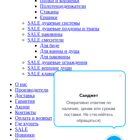
Полки и корзинки
Полотенцедержатели
Стаканы
Ершики
SALE душевые системы
SALE душевые поддоны и трапы
SALE раковины
SALE смесители
Для биде
Для ванны и душа
Для раковины
SALE душевые ограждения
SALE верхние души
SALE клавиши
О нас
Производители
Санджет
Доставка
Гарантия
Оперативно ответим по
Акции
наличию, ценам или срокам
Контакты
поставки. Не стесняйтесь
Оплата и возврат
обращаться)
Где купить
SALE
Новинки