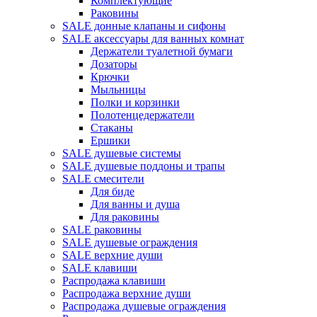
Комплектующие
Раковины
SALE донные клапаны и сифоны
SALE аксессуары для ванных комнат
Держатели туалетной бумаги
Дозаторы
Крючки
Мыльницы
Полки и корзинки
Полотенцедержатели
Стаканы
Ершики
SALE душевые системы
SALE душевые поддоны и трапы
SALE смесители
Для биде
Для ванны и душа
Для раковины
SALE раковины
SALE душевые ограждения
SALE верхние души
SALE клавиши
Распродажа клавиши
Распродажа верхние души
Распродажа душевые ограждения