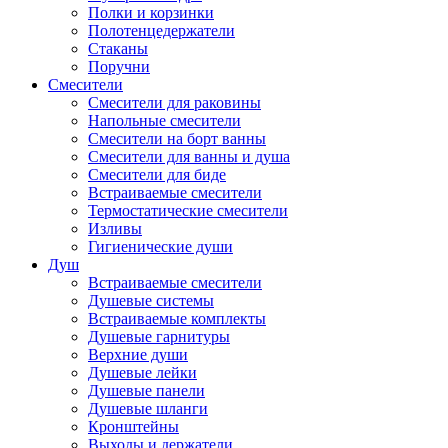
Полки и корзинки
Полотенцедержатели
Стаканы
Поручни
Смесители
Смесители для раковины
Напольные смесители
Смесители на борт ванны
Смесители для ванны и душа
Смесители для биде
Встраиваемые смесители
Термостатические смесители
Изливы
Гигиенические души
Душ
Встраиваемые смесители
Душевые системы
Встраиваемые комплекты
Душевые гарнитуры
Верхние души
Душевые лейки
Душевые панели
Душевые шланги
Кронштейны
Выходы и держатели