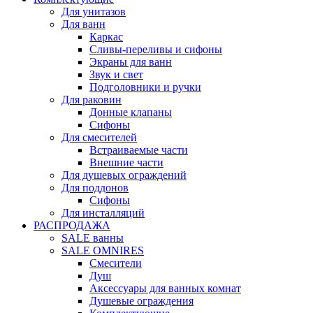
Для унитазов
Для ванн
Каркас
Сливы-переливы и сифоны
Экраны для ванн
Звук и свет
Подголовники и ручки
Для раковин
Донные клапаны
Сифоны
Для смесителей
Встраиваемые части
Внешние части
Для душевых ограждений
Для поддонов
Сифоны
Для инсталляций
РАСПРОДАЖА
SALE ванны
SALE OMNIRES
Смесители
Душ
Аксессуары для ванных комнат
Душевые ограждения