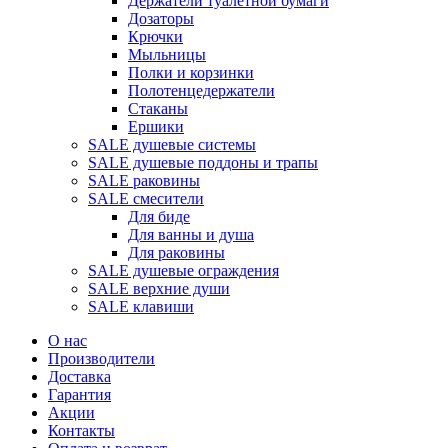
Держатели туалетной бумаги
Дозаторы
Крючки
Мыльницы
Полки и корзинки
Полотенцедержатели
Стаканы
Ершики
SALE душевые системы
SALE душевые поддоны и трапы
SALE раковины
SALE смесители
Для биде
Для ванны и душа
Для раковины
SALE душевые ограждения
SALE верхние души
SALE клавиши
О нас
Производители
Доставка
Гарантия
Акции
Контакты