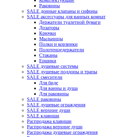
Комплектующие
Раковины
SALE донные клапаны и сифоны
SALE аксессуары для ванных комнат
Держатели туалетной бумаги
Дозаторы
Крючки
Мыльницы
Полки и корзинки
Полотенцедержатели
Стаканы
Ершики
SALE душевые системы
SALE душевые поддоны и трапы
SALE смесители
Для биде
Для ванны и душа
Для раковины
SALE раковины
SALE душевые ограждения
SALE верхние души
SALE клавиши
Распродажа клавиши
Распродажа верхние души
Распродажа душевые ограждения