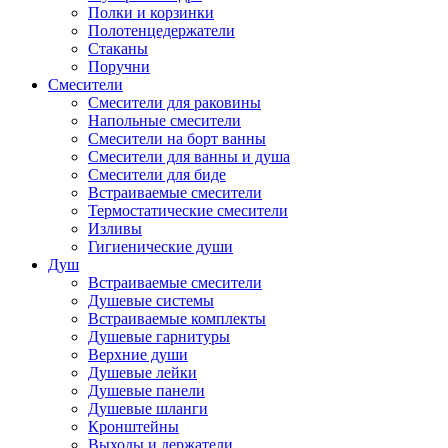
Полки и корзинки
Полотенцедержатели
Стаканы
Поручни
Смесители
Смесители для раковины
Напольные смесители
Смесители на борт ванны
Смесители для ванны и душа
Смесители для биде
Встраиваемые смесители
Термостатические смесители
Изливы
Гигиенические души
Душ
Встраиваемые смесители
Душевые системы
Встраиваемые комплекты
Душевые гарнитуры
Верхние души
Душевые лейки
Душевые панели
Душевые шланги
Кронштейны
Выходы и держатели