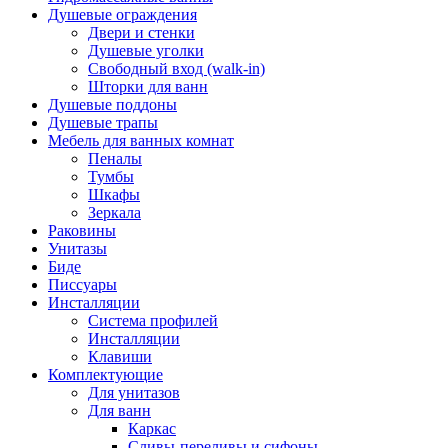
Душевые ограждения
Двери и стенки
Душевые уголки
Свободный вход (walk-in)
Шторки для ванн
Душевые поддоны
Душевые трапы
Мебель для ванных комнат
Пеналы
Тумбы
Шкафы
Зеркала
Раковины
Унитазы
Биде
Писсуары
Инсталляции
Система профилей
Инсталляции
Клавиши
Комплектующие
Для унитазов
Для ванн
Каркас
Сливы-переливы и сифоны