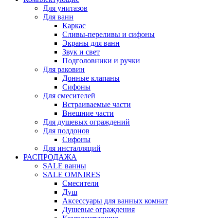
Для унитазов
Для ванн
Каркас
Сливы-переливы и сифоны
Экраны для ванн
Звук и свет
Подголовники и ручки
Для раковин
Донные клапаны
Сифоны
Для смесителей
Встраиваемые части
Внешние части
Для душевых ограждений
Для поддонов
Сифоны
Для инсталляций
РАСПРОДАЖА
SALE ванны
SALE OMNIRES
Смесители
Душ
Аксессуары для ванных комнат
Душевые ограждения