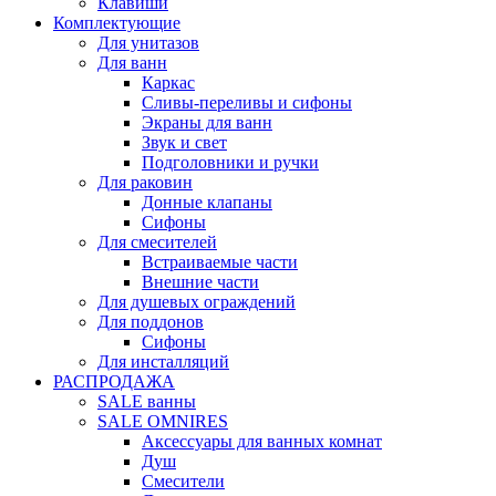
Клавиши
Комплектующие
Для унитазов
Для ванн
Каркас
Сливы-переливы и сифоны
Экраны для ванн
Звук и свет
Подголовники и ручки
Для раковин
Донные клапаны
Сифоны
Для смесителей
Встраиваемые части
Внешние части
Для душевых ограждений
Для поддонов
Сифоны
Для инсталляций
РАСПРОДАЖА
SALE ванны
SALE OMNIRES
Аксессуары для ванных комнат
Душ
Смесители