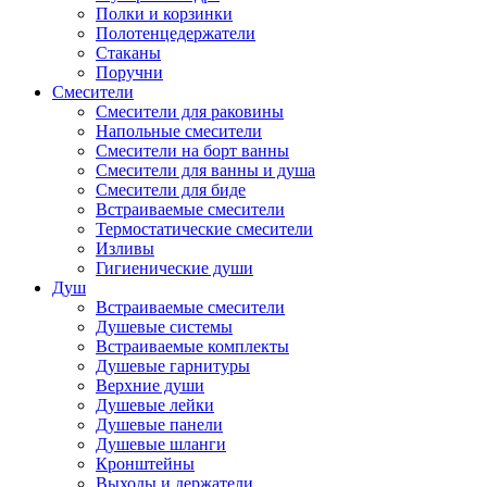
Полки и корзинки
Полотенцедержатели
Стаканы
Поручни
Смесители
Смесители для раковины
Напольные смесители
Смесители на борт ванны
Смесители для ванны и душа
Смесители для биде
Встраиваемые смесители
Термостатические смесители
Изливы
Гигиенические души
Душ
Встраиваемые смесители
Душевые системы
Встраиваемые комплекты
Душевые гарнитуры
Верхние души
Душевые лейки
Душевые панели
Душевые шланги
Кронштейны
Выходы и держатели