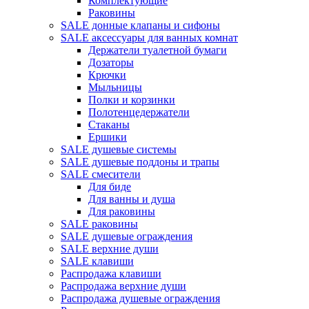
Комплектующие
Раковины
SALE донные клапаны и сифоны
SALE аксессуары для ванных комнат
Держатели туалетной бумаги
Дозаторы
Крючки
Мыльницы
Полки и корзинки
Полотенцедержатели
Стаканы
Ершики
SALE душевые системы
SALE душевые поддоны и трапы
SALE смесители
Для биде
Для ванны и душа
Для раковины
SALE раковины
SALE душевые ограждения
SALE верхние души
SALE клавиши
Распродажа клавиши
Распродажа верхние души
Распродажа душевые ограждения