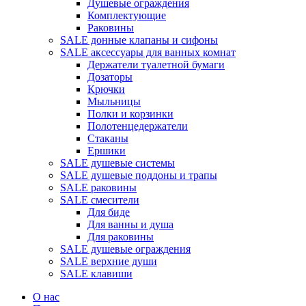
Душевые ограждения
Комплектующие
Раковины
SALE донные клапаны и сифоны
SALE аксессуары для ванных комнат
Держатели туалетной бумаги
Дозаторы
Крючки
Мыльницы
Полки и корзинки
Полотенцедержатели
Стаканы
Ершики
SALE душевые системы
SALE душевые поддоны и трапы
SALE раковины
SALE смесители
Для биде
Для ванны и душа
Для раковины
SALE душевые ограждения
SALE верхние души
SALE клавиши
О нас