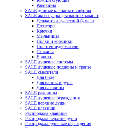
Комплектующие
Раковины
SALE донные клапаны и сифоны
SALE аксессуары для ванных комнат
Держатели туалетной бумаги
Дозаторы
Крючки
Мыльницы
Полки и корзинки
Полотенцедержатели
Стаканы
Ершики
SALE душевые системы
SALE душевые поддоны и трапы
SALE смесители
Для биде
Для ванны и душа
Для раковины
SALE раковины
SALE душевые ограждения
SALE верхние души
SALE клавиши
Распродажа клавиши
Распродажа верхние души
Распродажа душевые ограждения