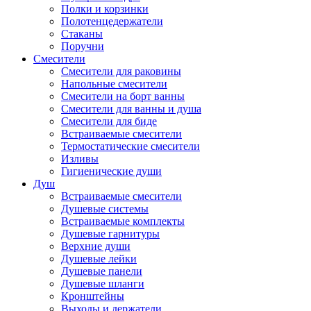
Полки и корзинки
Полотенцедержатели
Стаканы
Поручни
Смесители
Смесители для раковины
Напольные смесители
Смесители на борт ванны
Смесители для ванны и душа
Смесители для биде
Встраиваемые смесители
Термостатические смесители
Изливы
Гигиенические души
Душ
Встраиваемые смесители
Душевые системы
Встраиваемые комплекты
Душевые гарнитуры
Верхние души
Душевые лейки
Душевые панели
Душевые шланги
Кронштейны
Выходы и держатели