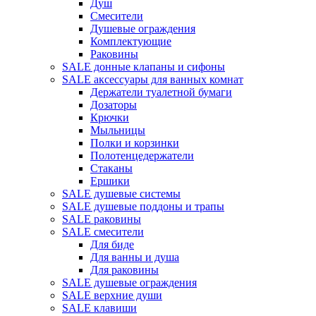
Душ
Смесители
Душевые ограждения
Комплектующие
Раковины
SALE донные клапаны и сифоны
SALE аксессуары для ванных комнат
Держатели туалетной бумаги
Дозаторы
Крючки
Мыльницы
Полки и корзинки
Полотенцедержатели
Стаканы
Ершики
SALE душевые системы
SALE душевые поддоны и трапы
SALE раковины
SALE смесители
Для биде
Для ванны и душа
Для раковины
SALE душевые ограждения
SALE верхние души
SALE клавиши