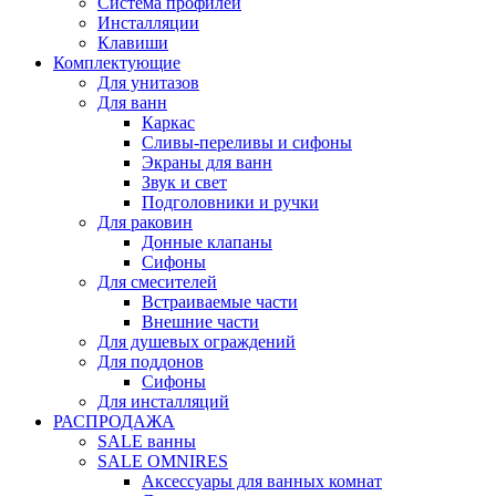
Система профилей
Инсталляции
Клавиши
Комплектующие
Для унитазов
Для ванн
Каркас
Сливы-переливы и сифоны
Экраны для ванн
Звук и свет
Подголовники и ручки
Для раковин
Донные клапаны
Сифоны
Для смесителей
Встраиваемые части
Внешние части
Для душевых ограждений
Для поддонов
Сифоны
Для инсталляций
РАСПРОДАЖА
SALE ванны
SALE OMNIRES
Аксессуары для ванных комнат