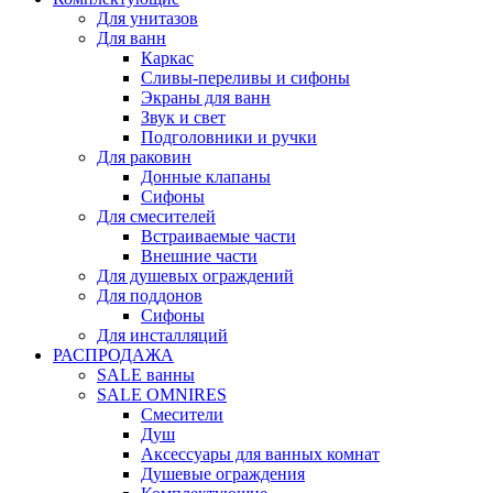
Для унитазов
Для ванн
Каркас
Сливы-переливы и сифоны
Экраны для ванн
Звук и свет
Подголовники и ручки
Для раковин
Донные клапаны
Сифоны
Для смесителей
Встраиваемые части
Внешние части
Для душевых ограждений
Для поддонов
Сифоны
Для инсталляций
РАСПРОДАЖА
SALE ванны
SALE OMNIRES
Смесители
Душ
Аксессуары для ванных комнат
Душевые ограждения